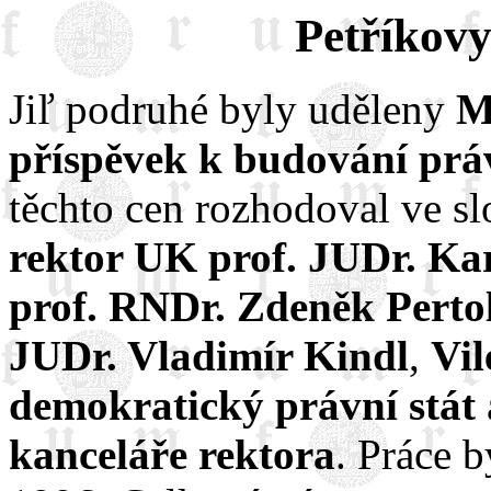
Petříkov
Jiľ podruhé byly uděleny
M
příspěvek k budování prá
těchto cen rozhodoval ve sl
rektor UK prof. JUDr. Ka
prof. RNDr. Zdeněk Perto
JUDr. Vladimír Kindl
,
Vil
demokratický právní stát
kanceláře rektora
. Práce 