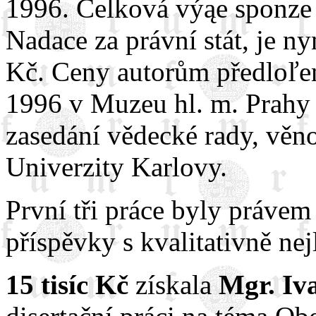
1996. Celková výąe sponze 
Nadace za právní stát, je n
Kč. Ceny autorům předloľen
1996 v Muzeu hl. m. Prahy
zasedání vědecké rady, věn
Univerzity Karlovy.
První tři práce byly právem
příspěvky s kvalitativně nej
15 tisíc Kč
získala
Mgr. Iv