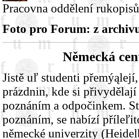
Pracovna oddělení rukopisů
Foto pro Forum: z archiv
Německá cent
Jistě uľ studenti přemýąlejí
prázdnin, kde si přivydělaj
poznáním a odpočinkem. Stu
poznáním, se nabízí příleľit
německé univerzity (Heidel