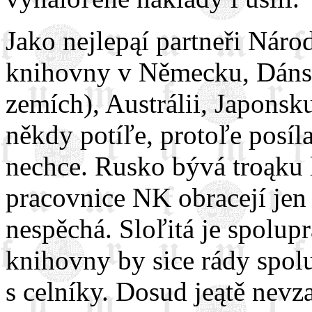
Jako nejlepąí partneři Náro
knihovny v Německu, Dánsk
zemích), Austrálii, Japonsk
někdy potíľe, protoľe posíl
nechce. Rusko bývá troąku l
pracovnice NK obracejí jen
nespěchá. Sloľitá je spolup
knihovny by sice rády spol
s celníky. Dosud jeątě nevz