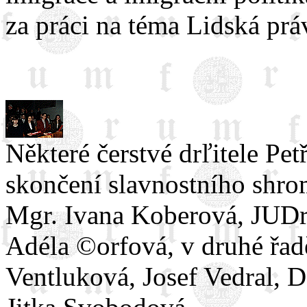
za práci na téma Lidská práv
Některé čerstvé drľitele Pet
skončení slavnostního shrom
Mgr. Ivana Koberová, JUDr
Adéla ©orfová, v druhé řad
Ventluková, Josef Vedral, 