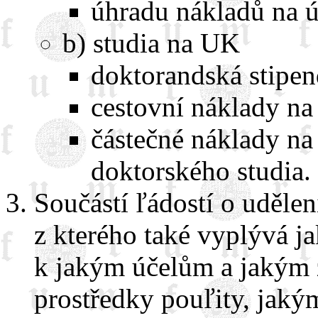
úhradu nákladů na ú
b) studia na UK
doktorandská stipen
cestovní náklady n
částečné náklady na
doktorského studia.
Součástí ľádostí o udělen
z kterého také vyplývá j
k jakým účelům a jakým
prostředky pouľity, jaký