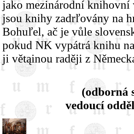
jako mezinárodní knihovní 
jsou knihy zadrľovány na hr
Bohuľel, ač je vůle sloven
pokud NK vypátrá knihu na 
ji větąinou raději z Německ
(odborná 
vedoucí oddě