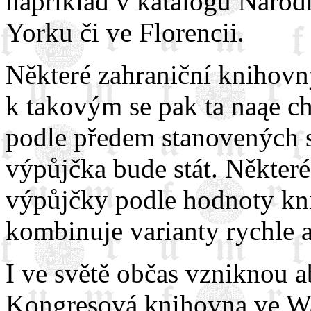
například v katalogu Národ
Yorku či ve Florencii.
Některé zahraniční knihovn
k takovým se pak ta naąe c
podle předem stanovených s
výpůjčka bude stát. Někter
výpůjčky podle hodnoty kn
kombinuje varianty rychle a
I ve světě občas vzniknou a
Kongresová knihovna ve Wa