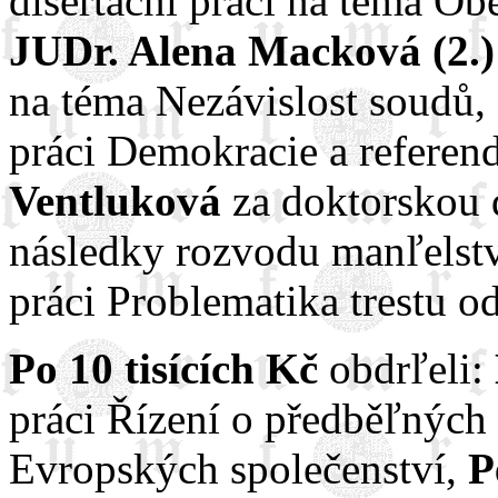
disertační práci na téma Ob
JUDr. Alena Macková (2.)
na téma Nezávislost soudů,
práci Demokracie a refere
Ventluková
za doktorskou d
následky rozvodu manľelst
práci Problematika trestu o
Po 10 tisících Kč
obdrľeli:
práci Řízení o předběľnýc
Evropských společenství,
P