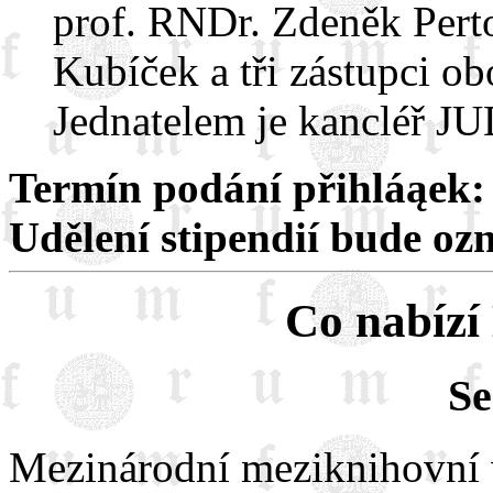
prof. RNDr. Zdeněk Perto
Kubíček a tři zástupci o
Jednatelem je kancléř JU
Termín podání přihláąek: 
Udělení stipendií bude oz
Co nabízí
Se
Mezinárodní meziknihovní