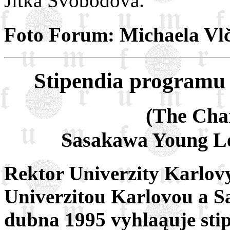
Jitka Svobodová.
Foto Forum: Michaela Vl
Stipendia programu
(The Char
Sasakawa Young Le
Rektor Univerzity Karlov
Univerzitou Karlovou a S
dubna 1995 vyhlaąuje stip