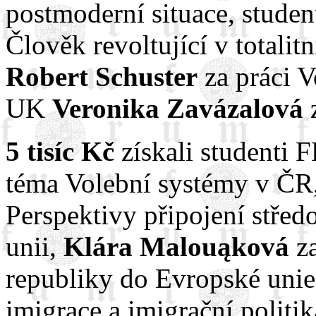
postmoderní situace, stud
Člověk revoltující v totalit
Robert Schuster
za práci V
UK
Veronika Zavázalová
z
5 tisíc Kč
získali studenti
téma Volební systémy v ČR
Perspektivy připojení stře
unii,
Klára Malouąková
za
republiky do Evropské uni
imigrace a imigrační politi