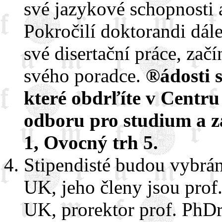
své jazykové schopnosti 
Pokročilí doktorandi dál
své disertační práce, zač
svého poradce.
®ádosti 
které obdrľíte v Centr
odboru pro studium a z
1, Ovocný trh 5.
Stipendisté budou vybr
UK, jeho členy jsou prof
UK, prorektor prof. PhDr