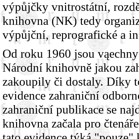
výpůjčky vnitrostátní, rozdě
knihovna (NK) tedy organiz
výpůjční, reprografické a i
Od roku 1960 jsou vąechny
Národní knihovně jakou zah
zakoupily či dostaly. Díky t
evidence zahraniční odborné
zahraniční publikace se naj
knihovna začala pro čtenáře
tato evidence týká "pouze"