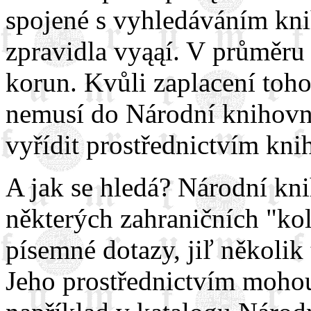
spojené s vyhledáváním kni
zpravidla vyąąí. V průměru 
korun. Kvůli zaplacení toh
nemusí do Národní knihovn
vyřídit prostřednictvím kni
A jak se hledá? Národní kn
některých zahraničních "kol
písemné dotazy, jiľ několik 
Jeho prostřednictvím mohou