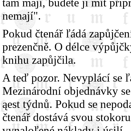
tam mají, budete ji mít při
nemají".
Pokud čtenář ľádá zapůjčení
prezenčně. O délce výpůjčk
knihu zapůjčila.
A teď pozor. Nevyplácí se ľ
Mezinárodní objednávky se d
ąest týdnů. Pokud se nepoda
čtenář dostává svou stokorun
vynaloľené náklady i úsilí.