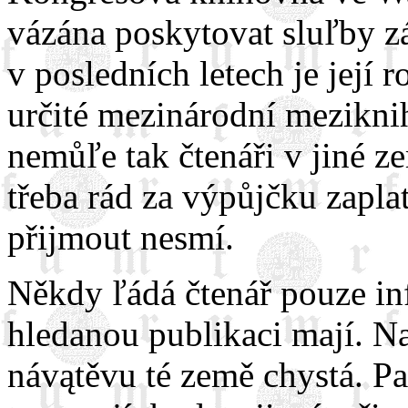
vázána poskytovat sluľby z
v posledních letech je její r
určité mezinárodní mezikni
nemůľe tak čtenáři v jiné z
třeba rád za výpůjčku zapla
přijmout nesmí.
Někdy ľádá čtenář pouze in
hledanou publikaci mají. Na
návątěvu té země chystá. P