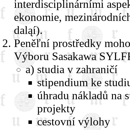
interdisciplinárními aspe
ekonomie, mezinárodních 
daląí).
Peněľní prostředky moho
Výboru Sasakawa SYLFF
a) studia v zahraničí
stipendium ke studi
úhradu nákladů na 
projekty
cestovní výlohy