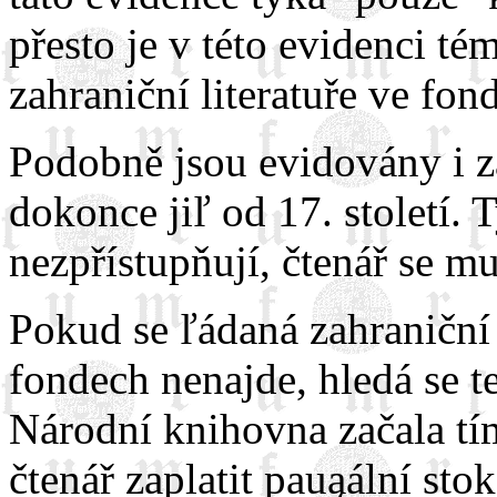
přesto je v této evidenci t
zahraniční literatuře ve fo
Podobně jsou evidovány i za
dokonce jiľ od 17. století. 
nezpřístupňují, čtenář se mu
Pokud se ľádaná zahraniční
fondech nenajde, hledá se t
Národní knihovna začala tí
čtenář zaplatit pauąální st