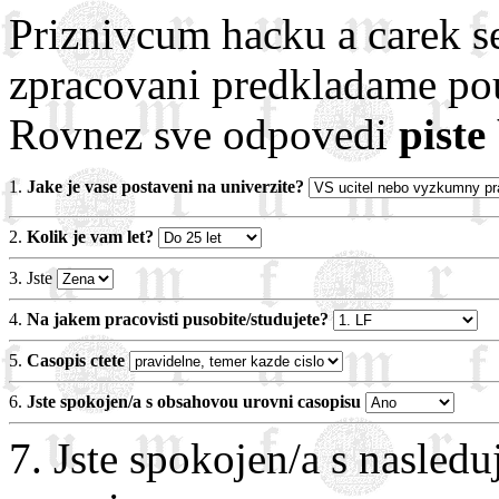
Priznivcum hacku a carek 
zpracovani predkladame pou
Rovnez sve odpovedi
piste
1.
Jake je vase postaveni na univerzite?
2.
Kolik je vam let?
3. Jste
4.
Na jakem pracovisti pusobite/studujete?
5.
Casopis ctete
6.
Jste spokojen/a s obsahovou urovni casopisu
7. Jste spokojen/a s nasled