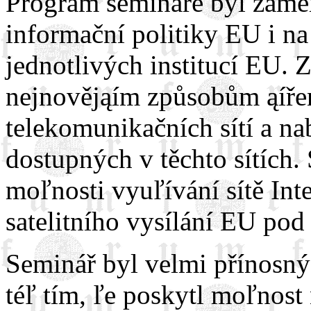
Program semináře byl zamě
informační politiky EU i na
jednotlivých institucí EU.
nejnovějąím způsobům ąířen
telekomunikačních sítí a n
dostupných v těchto sítích.
moľnosti vyuľívání sítě Int
satelitního vysílání EU pod
Seminář byl velmi přínosný
téľ tím, ľe poskytl moľnost