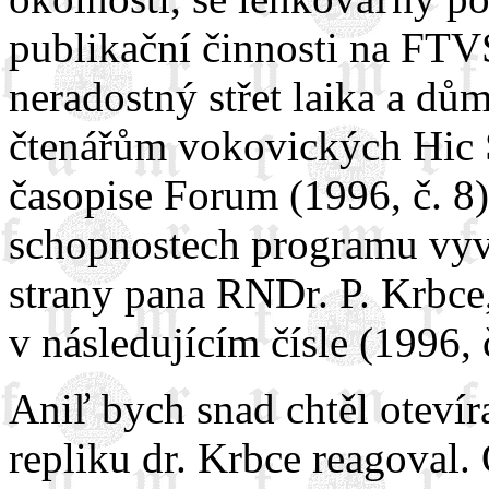
publikační činnosti na FTV
neradostný střet laika a d
čtenářům vokovických Hic Sa
časopise Forum (1996, č. 8
schopnostech programu vyvo
strany pana RNDr. P. Krbce
v následujícím čísle (1996, č
Aniľ bych snad chtěl otevír
repliku dr. Krbce reagoval