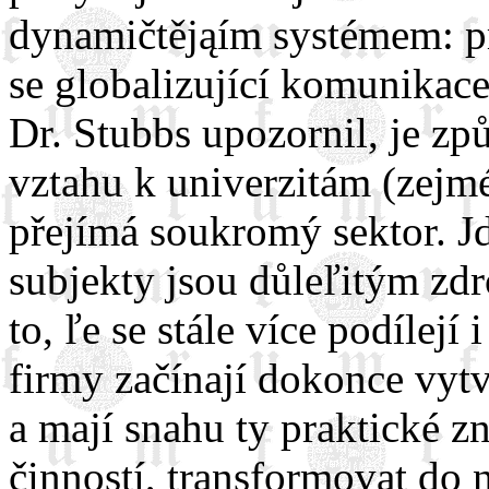
dynamičtějąím systémem: p
se globalizující komunikace
Dr. Stubbs upozornil, je zp
vztahu k univerzitám (zejm
přejímá soukromý sektor. Jd
subjekty jsou důleľitým zdr
to, ľe se stále více podílejí
firmy začínají dokonce vytv
a mají snahu ty praktické zn
činností, transformovat do