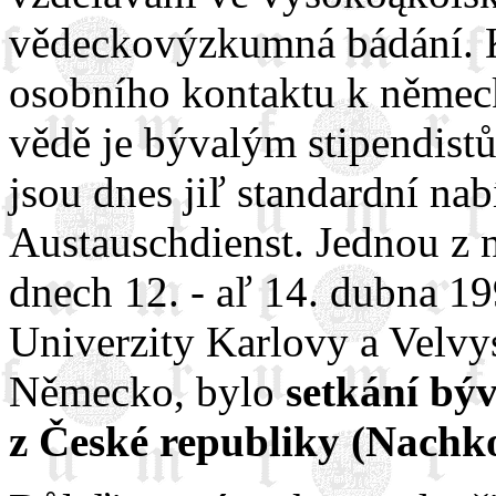
vědeckovýzkumná bádání. K
osobního kontaktu k něme
vědě je bývalým stipendist
jsou dnes jiľ standardní n
Austauschdienst. Jednou z 
dnech 12. - aľ 14. dubna 1
Univerzity Karlovy a Velvy
Německo, bylo
setkání bý
z České republiky (Nachko