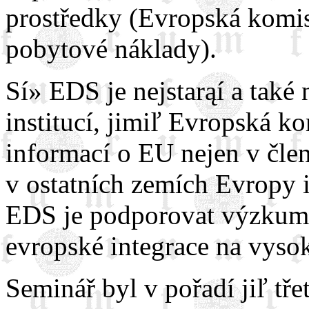
prostředky (Evropská komis
pobytové náklady).
Sí» EDS je nejstarąí a také 
institucí, jimiľ Evropská k
informací o EU nejen v člen
v ostatních zemích Evropy i
EDS je podporovat výzkum,
evropské integrace na vyso
Seminář byl v pořadí jiľ tře