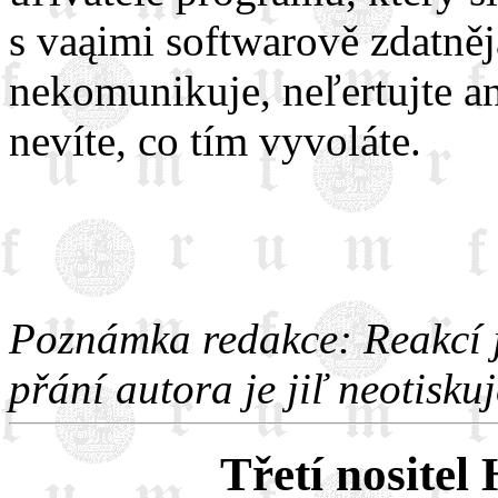
s vaąimi softwarově zdatn
nekomunikuje, neľertujte an
nevíte, co tím vyvoláte.
Poznámka redakce: Reakcí js
přání autora je jiľ neotisku
Třetí nosite