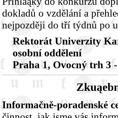
Přihláąky do konkurzu dop
dokladů o vzdělání a přehl
nejpozději do tří týdnů po 
Rektorát Univerzity Ka
osobní oddělení
Praha 1, Ovocný trh 3 -
Zkuąebn
Informačně-poradenské 
činnost, jak jsme vás infor