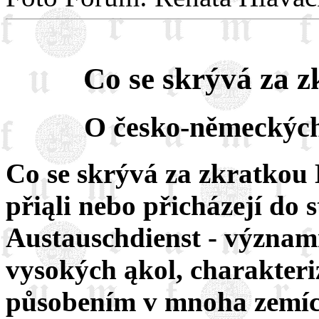
Co se skrývá za 
O česko-německých
Co se skrývá za zkratkou 
přiąli nebo přicházejí do
Austauschdienst - význa
vysokých ąkol, charakter
působením v mnoha zemích