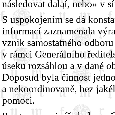
následovat daląí, nebo» v sí
S uspokojením se dá konstat
informací zaznamenala výra
vznik samostatného odboru p
v rámci Generálního ředitel
úseku rozsáhlou a v dané ob
Doposud byla činnost jedno
a nekoordinovaně, bez jaké
pomoci.