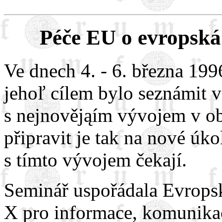
Péče EU o evropská
Ve dnech 4. - 6. března 199
jehoľ cílem bylo seznámit
s nejnovějąím vývojem v ob
připravit je tak na nové úko
s tímto vývojem čekají.
Seminář uspořádala Evropsk
X pro informace, komunikac