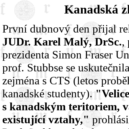
Kanadská z
První dubnový den přijal r
JUDr. Karel Malý, DrSc.
,
prezidenta Simon Fraser Un
prof. Stubbse se uskutečnil
zejména s CTS (letos proběh
kanadské studenty).
"Velic
s kanadským teritoriem, v
existující vztahy,"
prohlási