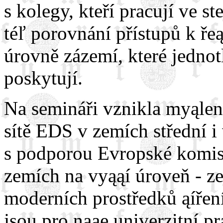
s kolegy, kteří pracují ve s
téľ porovnání přístupů k ře
úrovně zázemí, které jedno
poskytují.
Na semináři vznikla myąlen
sítě EDS v zemích střední i
s podporou Evropské komis
zemích na vyąąí úroveň - z
moderních prostředků ąířen
jsou pro naąe univerzitní pr