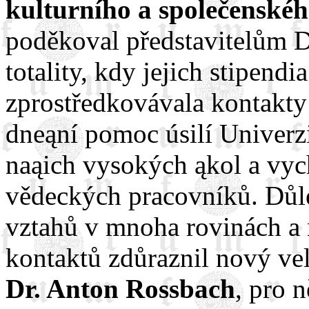
kulturního a společenskéh
poděkoval představitelům 
totality, kdy jejich stipendi
zprostředkovávala kontakty 
dneąní pomoc úsilí Univerzi
naąich vysokých ąkol a vy
vědeckých pracovníků. Důl
vztahů v mnoha rovinách a 
kontaktů zdůraznil nový ve
Dr. Anton Rossbach
, pro 