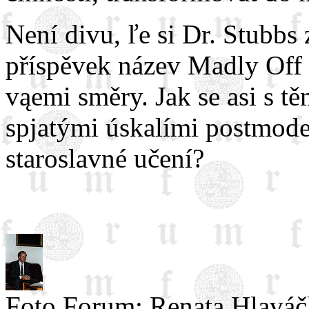
Není divu, ľe si Dr. Stubbs
příspěvek název Madly Off i
vąemi směry. Jak se asi s t
spjatými úskalími postmod
staroslavné učení?
Foto Forum: Renata Hlavá