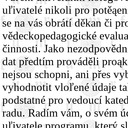
uľivatelé nikoli pro potěąení
se na vás obrátí děkan či p
vědeckopedagogické evaluac
činnosti. Jako nezodpovědn
dat předtím prováděli proąk
nejsou schopni, ani přes vy
vyhodnotit vloľené údaje tak
podstatné pro vedoucí kated
radu. Radím vám, o svém 
uľivatele programu, který s