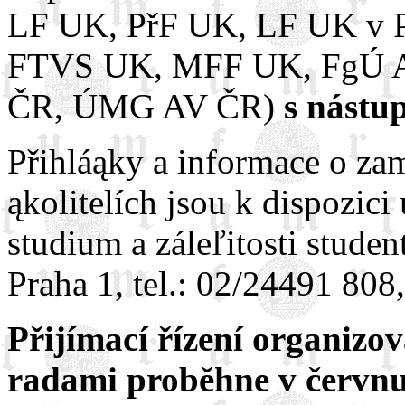
LF UK, PřF UK, LF UK v Pl
FTVS UK, MFF UK, FgÚ 
ČR, ÚMG AV ČR)
s nástu
Přihláąky a informace o za
ąkolitelích jsou k dispozici
studium a záleľitosti stude
Praha 1, tel.: 02/24491 808
Přijímací řízení organiz
radami proběhne v červnu