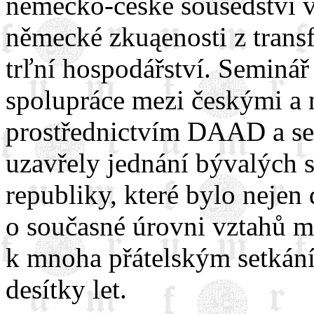
německo-české sousedství v
německé zkuąenosti z tran
trľní hospodářství. Seminá
spolupráce mezi českými 
prostřednictvím DAAD a se
uzavřely jednání bývalých
republiky, které bylo nejen
o současné úrovni vztahů m
k mnoha přátelským setkání
desítky let.