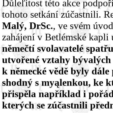
Důleľitost této akce podpoři
tohoto setkání zúčastnili. 
Malý, DrSc.
, ve svém úvod
zahájení v Betlémské kapli 
němečtí svolavatelé spatřu
utvořené vztahy bývalých
k německé vědě byly dále 
shodný s myąlenkou, ke k
přispěla například i pořá
kterých se zúčastnili před