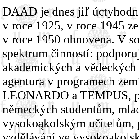
DAAD je dnes jiľ úctyhodno
v roce 1925, v roce 1945 z
v roce 1950 obnovena. V so
spektrum činností: podporu
akademických a vědeckých 
agentura v programech ze
LEONARDO a TEMPUS, posk
německých studentům, mla
vysokoąkolským učitelům, p
vzdělávání ve vysokoąkolsk