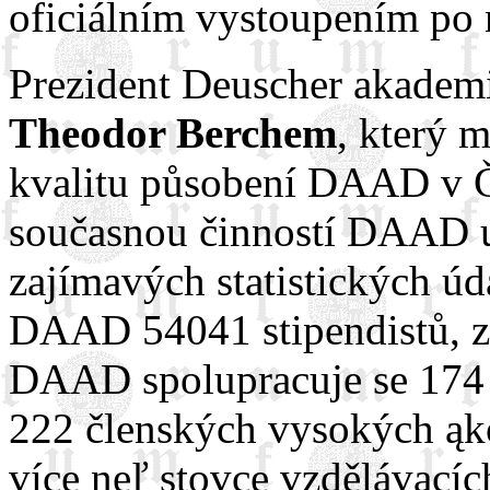
oficiálním vystoupením po
Prezident Deuscher akadem
Theodor Berchem
, který 
kvalitu působení DAAD v Če
současnou činností DAAD u
zajímavých statistických ú
DAAD 54041 stipendistů, z 
DAAD spolupracuje se 174 
222 členských vysokých ąko
více neľ stovce vzdělávací