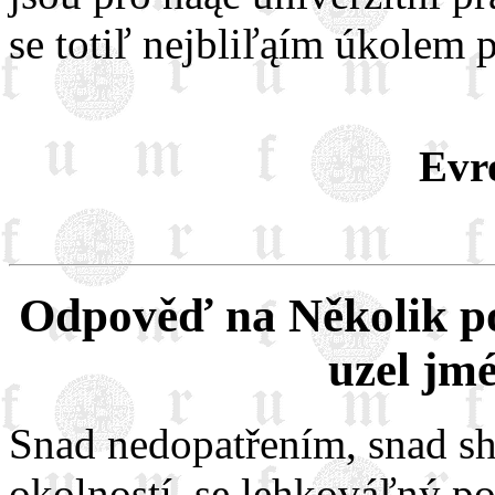
se totiľ nejbliľąím úkolem 
Evr
Odpověď na Několik p
uzel jm
Snad nedopatřením, snad s
okolností, se lehkováľný p