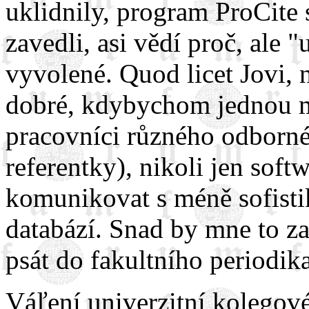
uklidnily, program ProCite s
zavedli, asi vědí proč, ale "
vyvolené. Quod licet Jovi, n
dobré, kdybychom jednou moh
pracovníci různého odbornéh
referentky), nikoli jen soft
komunikovat s méně sofisti
databází. Snad by mne to zau
psát do fakultního periodik
Váľení univerzitní kolegové