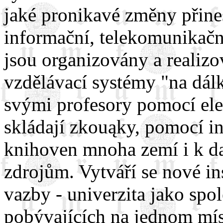
jaké pronikavé změny přines
informační, telekomunikační
jsou organizovány a realiz
vzdělávací systémy "na dál
svými profesory pomocí ele
skládají zkouąky, pomocí in
knihoven mnoha zemí i k d
zdrojům. Vytváří se nové ins
vazby - univerzita jako spo
pobývajících na jednom mís