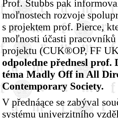
Prof. Stubbs pak informova
moľnostech rozvoje spolupr
s projektem prof. Pierce, k
moľnosti účasti pracovní
projektu (CUK®OP, FF U
odpoledne přednesl prof.
téma Madly Off in All Dire
Contemporary Society.
V přednáące se zabýval so
systému univerzitního vzdě