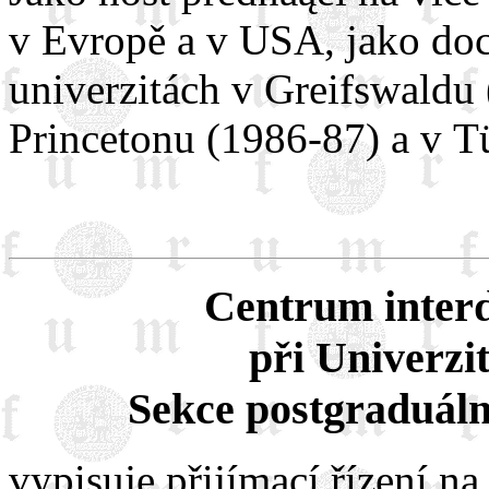
v Evropě a v USA, jako doc
univerzitách v Greifswaldu 
Princetonu (1986-87) a v T
Centrum interdi
při Univerzi
Sekce postgraduáln
vypisuje přijímací řízení n