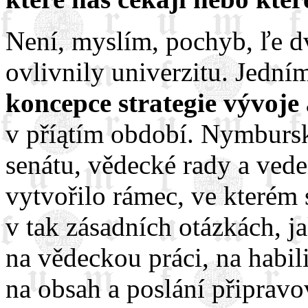
Není, myslím, pochyb, ľe 
ovlivnily univerzitu. Jední
koncepce strategie vývoje
v příątím období. Nymburs
senátu, vědecké rady a vede
vytvořilo rámec, ve kterém 
v tak zásadních otázkách, j
na vědeckou práci, na habili
na obsah a poslání připrav