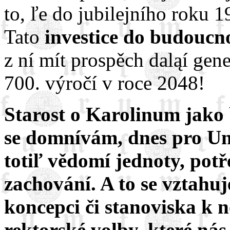
to, ľe do jubilejního roku 
Tato
investice do budoucno
z ní mít prospěch daląí gener
700. výročí v roce 2048!
Starost o Karolinum jako b
se domnívám, dnes pro Uni
totiľ vědomí jednoty, potř
zachování. A to se vztahuj
koncepci či stanoviska k 
rektorské volby, které nás