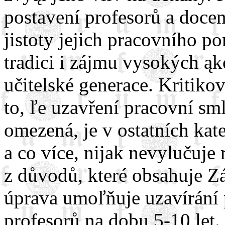
postavení profesorů a doce
jistoty jejich pracovního p
tradici i zájmu vysokých ąk
učitelské generace. Kritik
to, ľe uzavření pracovní sm
omezená, je v ostatních kat
a co více, nijak nevylučuj
z důvodů, které obsahuje Z
úprava umoľňuje uzavírání
profesorů na dobu 5-10 let.