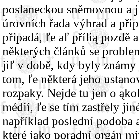
poslaneckou sněmovnou a ji
úrovních řada výhrad a při
připadá, ľe aľ přílią pozdě a
některých článků se proble
jiľ v době, kdy byly známy 
tom, ľe některá jeho ustan
rozpaky. Nejde tu jen o ąkol
médií, ľe se tím zastřely ji
například poslední podoba a
které jako poradní orgán mi