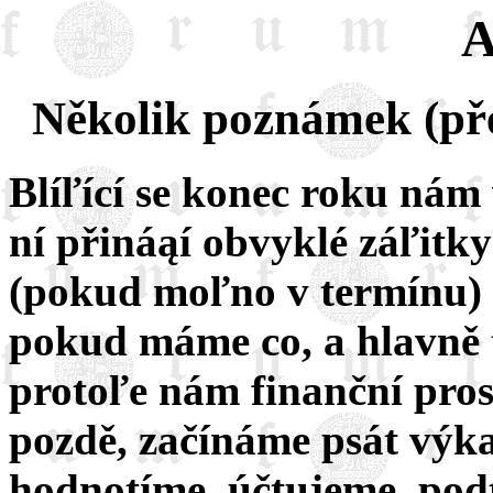
A
Několik poznámek (př
Blíľící se konec roku nám
ní přináąí obvyklé záľit
(pokud moľno v termínu) 
pokud máme co, a hlavně t
protoľe nám finanční pros
pozdě, začínáme psát výka
hodnotíme, účtujeme, pod