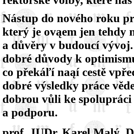
Nástup do nového roku pr
který je ovąem jen tehdy n
a důvěry v budoucí vývoj
dobré důvody k optimismu
co překáľí naąí cestě vpře
dobré výsledky práce věde
dobrou vůli ke spoluprác
a podporu.
prof. JUDr. Karel Malý, D