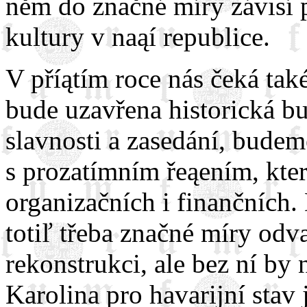
něm do značné míry závisí p
kultury v naąí republice.
V příątím roce nás čeká tak
bude uzavřena historická b
slavnosti a zasedání, budem
s prozatímním řeąením, kter
organizačních i finančních
totiľ třeba značné míry odva
rekonstrukci, ale bez ní by
Karolina pro havarijní stav 