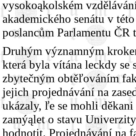
vysokoąkolském vzdělávání.
akademického senátu v této
poslancům Parlamentu ČR t
Druhým významným krokem
která byla vítána leckdy se 
zbytečným obtěľováním faku
jejich projednávání na zase
ukázaly, ľe se mohli děkani
zamýąlet o stavu Univerzit
hodnotit. Projednávání na fa