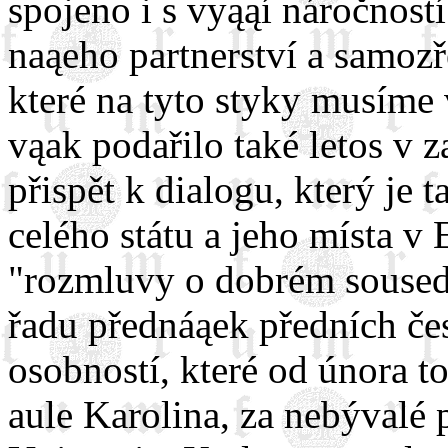
spojeno i s vyąąí náročnost
naąeho partnerství a samozř
které na tyto styky musíme 
vąak podařilo také letos v 
přispět k dialogu, který je
celého státu a jeho místa v
"rozmluvy o dobrém sousedst
řadu přednáąek předních če
osobností, které od února t
aule Karolina, za nebývalé 