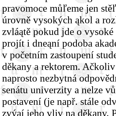
pravomoce můľeme jen stěľí
úrovně vysokých ąkol a rozh
zvláątě pokud jde o vysok
projít i dneąní podoba aka
v početním zastoupení stude
děkany a rektorem. Ačkoliv
naprosto nezbytná odpověd
senátu univerzity a nelze v
postavení (je např. stále od
zvýąí jeho vliv na děkany. 