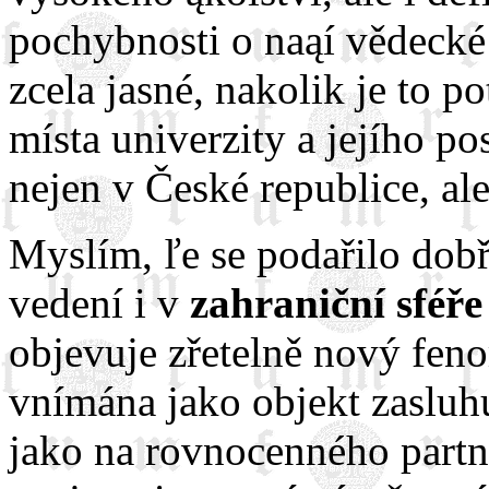
pochybnosti o naąí vědecké 
zcela jasné, nakolik je to p
místa univerzity a jejího po
nejen v České republice, al
Myslím, ľe se podařilo dobř
vedení i v
zahraniční sféře
objevuje zřetelně nový feno
vnímána jako objekt zasluhu
jako na rovnocenného partne