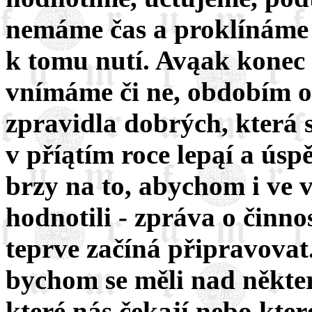
nemáme čas a proklínáme 
k tomu nutí. Avąak konec r
vnímáme či ne, obdobím oč
zpravidla dobrých, která 
v příątím roce lepąí a úsp
brzy na to, abychom i ve v
hodnotili - zpráva o činn
teprve začíná připravovat
bychom se měli nad někte
které nás čekají nebo které