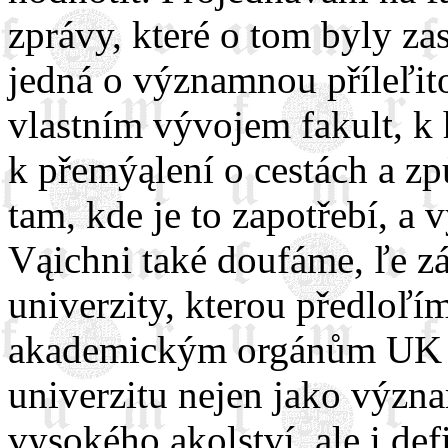
zprávy, které o tom byly za
jedná o významnou příleľito
vlastním vývojem fakult, k 
k přemýąlení o cestách a zp
tam, kde je to zapotřebí, a 
Vąichni také doufáme, ľe z
univerzity, kterou předloľí
akademickým orgánům UK a ą
univerzitu nejen jako význ
vysokého ąkolství, ale i def