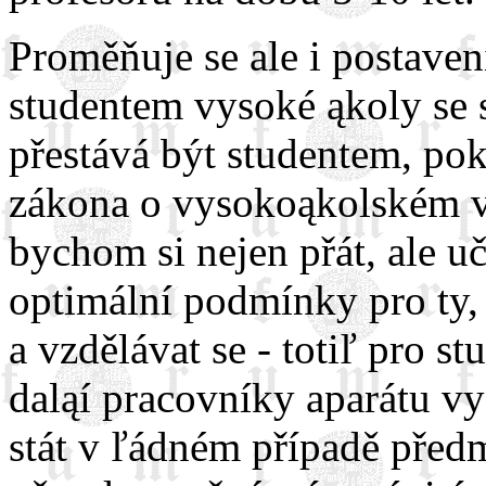
Proměňuje se ale i postavení
studentem vysoké ąkoly se 
přestává být studentem, pok
zákona o vysokoąkolském vz
bychom si nejen přát, ale uč
optimální podmínky pro ty, 
a vzdělávat se - totiľ pro s
daląí pracovníky aparátu v
stát v ľádném případě před