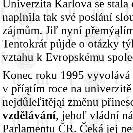
Univerzita Karlova se stal
naplnila tak své poslání sl
zájmům. Jiľ nyní přemýąlím
Tentokrát půjde o otázky tý
vztahu k Evropskému společ
Konec roku 1995 vyvolává i
v příątím roce na univerzitě
nejdůleľitějąí změnu přine
vzdělávání
, jehoľ vládní n
Parlamentu ČR. Čeká jej ne