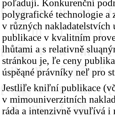
poľadují. Konkurenční podm
polygrafické technologie a 
v různých nakladatelstvích 
publikace v kvalitním prove
lhůtami a s relativně sluąn
stránkou je, ľe ceny publika
úspěąné právníky neľ pro st
Jestliľe kniľní publikace (
v mimouniverzitních naklada
ráda a intenzivně vyuľívá i