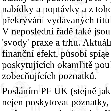
nabídky a poptávky a z toh
překrývání vydávaných titu
V neposlední řadě také jsou 
'svody' praxe a trhu. Aktuál
finanční efekt, působí spíą
poskytujících okamľitě pouľ
zobecňujících poznatků.
Posláním PF UK (stejně jako
nejen poskytovat poznatky, 