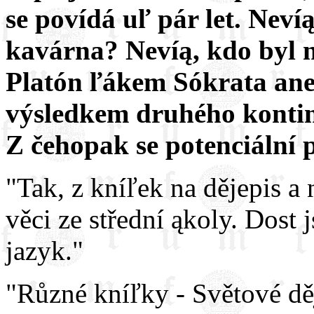
se povídá uľ pár let. Neví
kavárna? Nevíą, kdo byl 
Platón ľákem Sókrata an
výsledkem druhého konti
Z čehopak se potenciální p
"Tak, z kníľek na dějepis a 
věci ze střední ąkoly. Dost 
jazyk."
"Různé kníľky - Světové dě