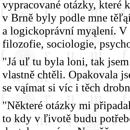
vypracované otázky, které 
v Brně byly podle mne těľąí,
a logickoprávní myąlení. V 
filozofie, sociologie, psyc
"Já uľ tu byla loni, tak js
vlastně chtěli. Opakovala j
se vąímat si víc i těch drobn
"Některé otázky mi připada
to kdy v ľivotě budu potřebo