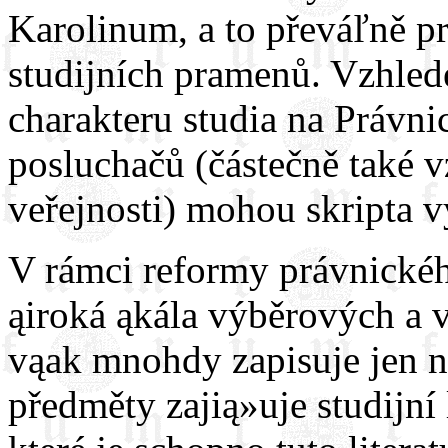
Karolinum, a to převáľně pr
studijních pramenů. Vzhle
charakteru studia na Právni
posluchačů (částečně také 
veřejnosti) mohou skripta v
V rámci reformy právnickéh
ąiroká ąkála výběrových a v
vąak mnohdy zapisuje jen n
předměty zajią»uje studijní 