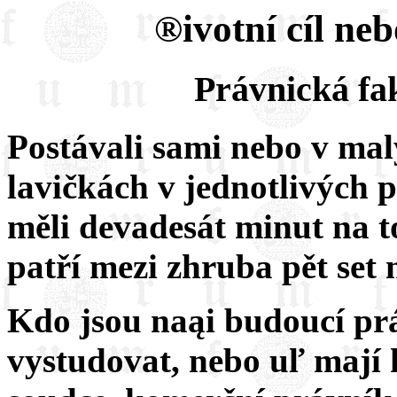
®ivotní cíl neb
Právnická fak
Postávali sami nebo v mal
lavičkách v jednotlivých p
měli devadesát minut na to
patří mezi zhruba pět set 
Kdo jsou naąi budoucí pr
vystudovat, nebo uľ mají 