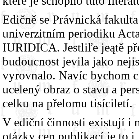
které je schopno tuto litera
Edičně se Právnická fakult
univerzitním periodiku Acta
IURIDICA. Jestliľe jeątě př
budoucnost jevila jako nejis
vyrovnalo. Navíc bychom c
ucelený obraz o stavu a per
celku na přelomu tisíciletí.
V ediční činnosti existují 
otázky cen publikací je to i