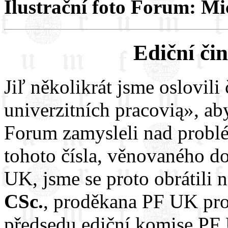
Ilustrační foto Forum: Mi
Ediční či
Jiľ několikrát jsme oslovil
univerzitních pracovią», ab
Forum zamysleli nad problé
tohoto čísla, věnovaného d
UK, jsme se proto obrátili 
CSc.
, proděkana PF UK pro 
předsedu ediční komise PF 