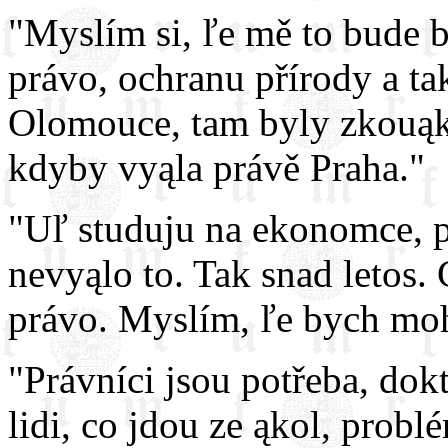
"Myslím si, ľe mě to bude 
právo, ochranu přírody a ta
Olomouce, tam byly zkouąky 
kdyby vyąla právě Praha."
"Uľ studuju na ekonomce, pr
nevyąlo to. Tak snad letos.
právo. Myslím, ľe bych moh
"Právníci jsou potřeba, dok
lidi, co jdou ze ąkol, probl