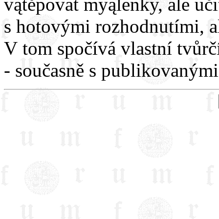
vątěpovat myąlenky, ale uč
s hotovými rozhodnutími, al
V tom spočívá vlastní tvůrčí
- současně s publikovanými