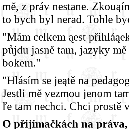
mě, z práv nestane. Zkouąím
to bych byl nerad. Tohle byc
"Mám celkem ąest přihláąek. 
půjdu jasně tam, jazyky mě 
bokem."
"Hlásím se jeątě na pedagog
Jestli mě vezmou jenom tam,
ľe tam nechci. Chci prostě 
O přijímačkách na práva, r