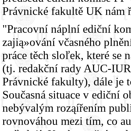
Právnické fakultě UK nám ř
"Pracovní náplní ediční ko
zajią»ování včasného plněn
práce těch sloľek, které se 
(tj. redakční rady AUC-IUR
Právnické fakulty), dále je 
Současná situace v ediční ob
nebývalým roząířením publi
rovnováhou mezi tím, co aut