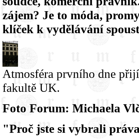
soudce, komerční právník.
zájem? Je to móda, promyą
klíček k vydělávání spous
Atmosféra prvního dne přij
fakultě UK.
Foto Forum: Michaela Vl
"Proč jste si vybrali práv