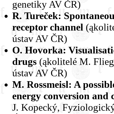
genetiky AV ČR)
R. Tureček: Spontaneo
receptor channel
(ąkoli
ústav AV ČR)
O. Hovorka: Visualisatio
drugs
(ąkolitelé M. Flie
ústav AV ČR)
M. Rossmeisl: A possibl
energy conversion and c
J. Kopecký, Fyziologický