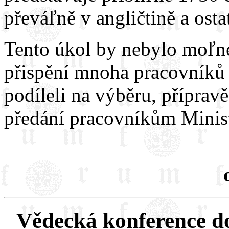
převáľně v angličtině a ost
Tento úkol by nebylo moľné
přispění mnoha pracovníků U
podíleli na výběru, příprav
předání pracovníkům Minis
Vědecká konference d