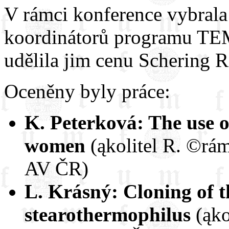
V rámci konference vybral
koordinátorů programu TEM
udělila jim cenu Schering 
Oceněny byly práce:
K. Peterková: The use o
women
(ąkolitel R. ©rá
AV ČR)
L. Krásný: Cloning of th
stearothermophilus
(ąko