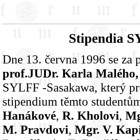
Stipendia 
Dne 13. června 1996 se za 
prof.JUDr. Karla Malého,
SYLFF -Sasakawa, který pro
stipendium těmto student
Hanákové
,
R. Kholovi
,
Mg
M. Pravdovi
,
Mgr. V. Kap