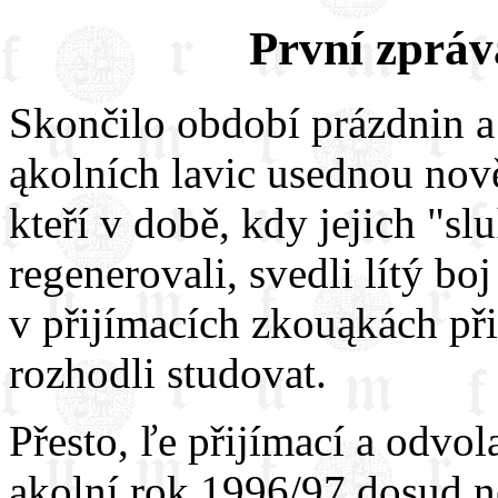
První zpráv
Skončilo období prázdnin a
ąkolních lavic usednou nově
kteří v době, kdy jejich "sl
regenerovali, svedli lítý boj
v přijímacích zkouąkách přip
rozhodli studovat.
Přesto, ľe přijímací a odvol
ąkolní rok 1996/97 dosud ne