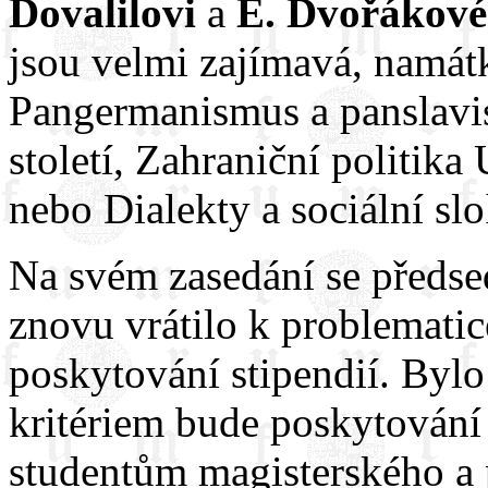
Dovalilovi
a
E. Dvořákové
jsou velmi zajímavá, namá
Pangermanismus a panslavi
století, Zahraniční politik
nebo Dialekty a sociální s
Na svém zasedání se předs
znovu vrátilo k problemati
poskytování stipendií. Byl
kritériem bude poskytování 
studentům magisterského a 