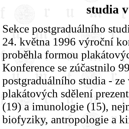
studia 
Sekce postgraduálního stud
24. května 1996 výroční ko
proběhla formou plakátových
Konference se zúčastnilo 9
postgraduálního studia - ze
plakátových sdělení prezen
(19) a imunologie (15), ne
biofyziky, antropologie a k