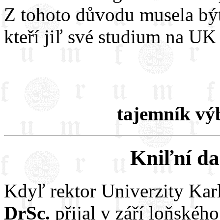
Z tohoto důvodu musela být
kteří jiľ své studium na UK
tajemník v
Kniľní da
Kdyľ rektor Univerzity Ka
DrSc.
přijal v září loňskéh