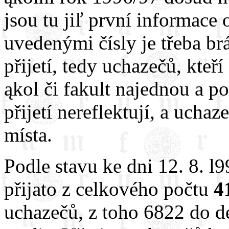
jsou tu jiľ první informace o
uvedenými čísly je třeba br
přijetí, tedy uchazečů, kteř
ąkol či fakult najednou a po
přijetí nereflektují, a uchaz
místa.
Podle stavu ke dni 12. 8. l
přijato z celkového počtu
4
uchazečů, z toho 6822 do d