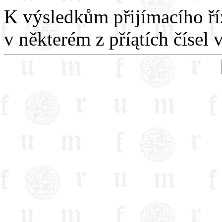
K výsledkům přijímacího ří
v některém z příątích čísel v