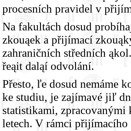
procesních pravidel v přijím
Na fakultách dosud probíhaj
zkouąek a přijímací zkouąk
zahraničních středních ąkol
řeąit daląí odvolání.
Přesto, ľe dosud nemáme ko
ke studiu, je zajímavé jiľ d
statistikami, zpracovanými
letech. V rámci přijímacího