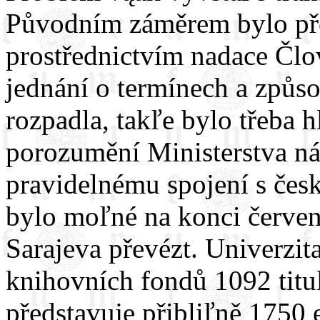
Původním záměrem bylo pře
prostřednictvím nadace Člov
jednání o termínech a způs
rozpadla, takľe bylo třeba h
porozumění Ministerstva ná
pravidelnému spojení s če
bylo moľné na konci červen
Sarajeva převézt. Univerzit
knihovních fondů 1092 titul
představuje přibliľně 1750