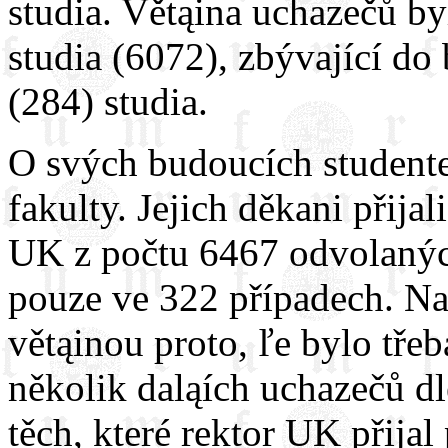
studia. Větąina uchazečů by
studia (6072), zbývající do
(284) studia.
O svých budoucích student
fakulty. Jejich děkani přij
UK z počtu 6467 odvolaných
pouze ve 322 případech. Na 
větąinou proto, ľe bylo třeb
několik daląích uchazečů dl
těch, které rektor UK přijal