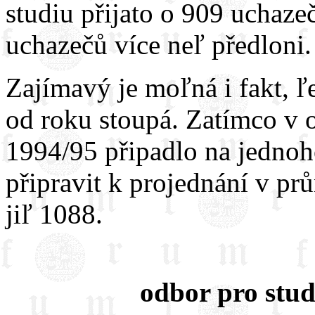
studiu přijato o 909 uchaze
uchazečů více neľ předloni.
Zajímavý je moľná i fakt, 
od roku stoupá. Zatímco v o
1994/95 připadlo na jedno
připravit k projednání v pr
jiľ 1088.
odbor pro stud