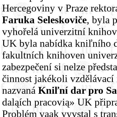
Hercegoviny v Praze rektor
Faruka Seleskoviče
, byla 
vyhořelá univerzitní knihov
UK byla nabídka kniľního d
fakultních knihoven univerz
zabezpečení si nelze předs
činnost jakékoli vzdělávací
nazvaná
Kniľní dar pro S
daląích pracovią» UK připra
Problém vąak vyvstal s tran