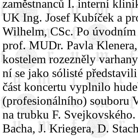
zaměstnanců I. interní klini
UK Ing. Josef Kubíček a pr
Wilhelm, CSc. Po úvodním sl
prof. MUDr. Pavla Klenera,
kostelem rozezněly varhany 
ní se jako sólisté představil
část koncertu vyplnilo hud
(profesionálního) souboru 
na trubku F. Svejkovského. 
Bacha, J. Kriegera, D. Stac