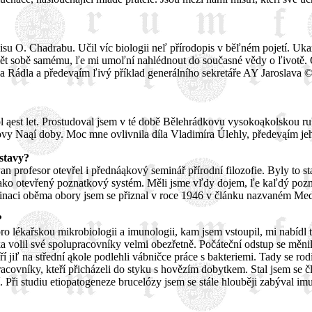
 O. Chadrabu. Učil víc biologii neľ přírodopis v běľném pojetí. Ukazova
t sobě samému, ľe mi umoľní nahlédnout do současné vědy o ľivotě. Ov
Rádla a předevąím ľivý příklad generálního sekretáře AY Jaroslava 
l ąest let. Prostudoval jsem v té době Bělehrádkovu vysokoąkolskou r
rovy Naąí doby. Moc mne ovlivnila díla Vladimíra Úlehly, předevąím j
dstavy?
 profesor otevřel i přednáąkový seminář přírodní filozofie. Byly to sta
ako otevřený poznatkový systém. Měli jsme vľdy dojem, ľe kaľdý pozna
cinaci oběma obory jsem se přiznal v roce 1946 v článku nazvaném Me
?
 pro lékařskou mikrobiologii a imunologii, kam jsem vstoupil, mi nabídl
ka volil své spolupracovníky velmi obezřetně. Počáteční odstup se měni
eří jiľ na střední ąkole podlehli vábničce práce s bakteriemi. Tady se 
 pracovníky, kteří přicházeli do styku s hovězím dobytkem. Stal jsem se
ní. Při studiu etiopatogeneze brucelózy jsem se stále hlouběji zabýval