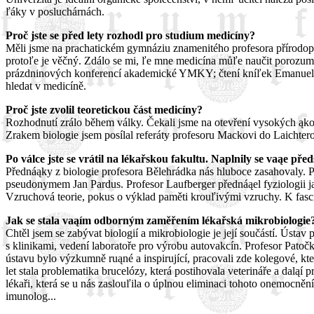
ľáky v posluchárnách.
Proč jste se před lety rozhodl pro studium medicíny?
Měli jsme na prachatickém gymnáziu znamenitého profesora přírodopisu
protoľe je věčný. Zdálo se mi, ľe mne medicína můľe naučit porozumě
prázdninových konferencí akademické YMKY; čtení kníľek Emanuela 
hledat v medicíně.
Proč jste zvolil teoretickou část medicíny?
Rozhodnutí zrálo během války. Čekali jsme na otevření vysokých ąko
Zrakem biologie jsem posílal referáty profesoru Mackovi do Laichte
Po válce jste se vrátil na lékařskou fakultu. Naplnily se vaąe pře
Přednáąky z biologie profesora Bělehrádka nás hluboce zasahovaly. Pan
pseudonymem Jan Pardus. Profesor Laufberger přednáąel fyziologii j
Vzruchová teorie, pokus o výklad paměti krouľivými vzruchy. K fas
Jak se stala vaąím odborným zaměřením lékařská mikrobiologie
Chtěl jsem se zabývat biologií a mikrobiologie je její součástí. Ústav
s klinikami, vedení laboratoře pro výrobu autovakcín. Profesor Patoč
ústavu bylo výzkumně ruąné a inspirující, pracovali zde kolegové, kt
let stala problematika brucelózy, která postihovala veterináře a daląí
lékaři, která se u nás zaslouľila o úplnou eliminaci tohoto onemocně
imunolog...