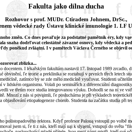
Fakulta jako dílna ducha
Rozhovor s prof. MUDr. Ctiradem Johnem, DrSc.,
lenem vědecké rady Ústavu klinické imunologie 1. LF 
mi mnoho změn. Co dnes povaľuje za podstatné pamětník éry, kdy v
ala snaha dodrľovat celostátně závazné osnovy, kdy vědecká a ped
ľdy poněkud zvláątní. I v pamětech Václava Černého se objevil od
ozorovat zblízka...
ho docentem. I lékařským fakultám nastavil 17. listopad 1989 zrcadlo, 
aké obvinění, ľe teorie a preklinika se roztahují v prvních třech letech
medicíně, zatímco by se zde mělo medicíně vyučovat. Studenti učitelům v
 lidském organismu. Volali po seminářích z diferenciální diagnostiky - 
avedli ve třetím roce studia integrovanou výuku. Dohodli se na ní ve vst
aritě. Mnozí z nás si povąimli, ľe posluchárna je při výkladech teoret
 objasňování etiopatogeneze chorob. Studenta na začátku studia při teo
o polistopadového rektora. Kdyľ profesor Palouą vstoupil po volbě mez
l jsem si, ľe ti z nás, kteří mají uąi k slyąení, vstupují do světa "fi
luchače, naslouchající mladé přátele. Jsou mezi námi mistři, kteří své u