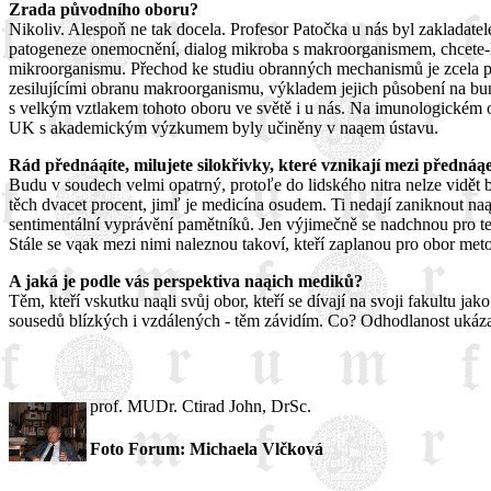
Zrada původního oboru?
Nikoliv. Alespoň ne tak docela. Profesor Patočka u nás byl zakladate
patogeneze onemocnění, dialog mikroba s makroorganismem, chcete-li
mikroorganismu. Přechod ke studiu obranných mechanismů je zcela pl
zesilujícími obranu makroorganismu, výkladem jejich působení na bu
s velkým vztlakem tohoto oboru ve světě i u nás. Na imunologickém 
UK s akademickým výzkumem byly učiněny v naąem ústavu.
Rád přednáąíte, milujete silokřivky, které vznikají mezi přednáąe
Budu v soudech velmi opatrný, protoľe do lidského nitra nelze vidět b
těch dvacet procent, jimľ je medicína osudem. Ti nedají zaniknout naąe
sentimentální vyprávění pamětníků. Jen výjimečně se nadchnou pro te
Stále se vąak mezi nimi naleznou takoví, kteří zaplanou pro obor met
A jaká je podle vás perspektiva naąich mediků?
Těm, kteří vskutku naąli svůj obor, kteří se dívají na svoji fakultu j
sousedů blízkých i vzdálených - těm závidím. Co? Odhodlanost ukázat s
prof. MUDr. Ctirad John, DrSc.
Foto Forum: Michaela Vlčková