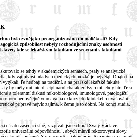
UK
ąechno bylo zvnějąku proorganizováno do maličkostí? Kdy
agogická způsobilost nebyly rozhodujícími znaky osobnosti
stavec, kde se lékařským fakultám ve srovnání s fakultami
diskutovalo se tehdy v akademických senátech, psaly se analytické
 studia, kdy vątípivost mladých medických mozků je největąí. Doąlo i na
ytýkali, ľe nedbají na tradiční, a na praľské lékařské fakultě
ty by měly mít interdisciplinární charakter. Bylo mi tehdy líto, ľe se
řícné a tolerantní diskusi mikrobiologové, imunologové, patologičtí
ického oboru neobyčejně vnímavá na exkurze do klinického uvaľování.
retické přípravě nejvíc zajímá, k čemu je to dobré. Na konci studia,
i nás do zasedací síně, zazpívali jsme chorál Svatý Václave.
lozofie univerzální odpovědnosti", abych mluvil rektorovými slovy.
čně oslovují zaníceně. S vroucností, s jakou psávali mamince, oslovují