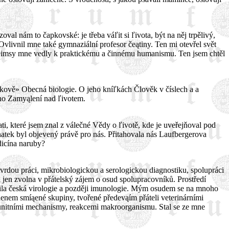
l nám to čapkovské: je třeba váľit si ľivota, být na něj trpělivý,
livnil mne také gymnaziální profesor čeątiny. Ten mi otevřel svět
©imsy mne vedly k praktickému a činnému humanismu. Ten jsem chtěl
ukově» Obecná biologie. O jeho kníľkách Člověk v číslech a a
eho Zamyąlení nad ľivotem.
ti, které jsem znal z válečné Vědy o ľivotě, kde je uveřejňoval pod
tek byl objevený právě pro nás. Přitahovala nás Laufbergerova
dicína naruby?
 tvrdou práci, mikrobiologickou a serologickou diagnostiku, spolupráci
l jen zvolna v přátelský zájem o osud spolupracovníků. Prostředí
rodila česká virologie a později imunologie. Mým osudem se na mnoho
 členem smíąené skupiny, tvořené předevąím přáteli veterinárními
 imunitními mechanismy, reakcemi makroorganismu. Stal se ze mne