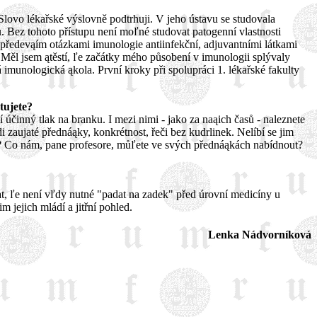
Slovo lékařské výslovně podtrhuji. V jeho ústavu se studovala
 Bez tohoto přístupu není moľné studovat patogenní vlastnosti
předevąím otázkami imunologie antiinfekční, adjuvantními látkami
Měl jsem ątěstí, ľe začátky mého působení v imunologii splývaly
munologická ąkola. První kroky při spolupráci 1. lékařské fakulty
tujete?
 účinný tlak na branku. I mezi nimi - jako za naąich časů - naleznete
i zaujaté přednáąky, konkrétnost, řeči bez kudrlinek. Nelíbí se jim
bré? Co nám, pane profesore, můľete ve svých přednáąkách nabídnout?
znat, ľe není vľdy nutné "padat na zadek" před úrovní medicíny u
 jejich mládí a jitřní pohled.
Lenka Nádvorníková