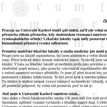
č
Pracuje na Univerzitě Karlově téměř půl století, zaľil zde vel
přestavba stíhala přestavbu, kdy studentskou rezonanci umrtvov
vysokoąkolského učitele? Lékařské fakulty vąak měly postavení v
humanitními přiznává vysoká odbornost.
Proměny mateřské lékařské fakulty a studia medicíny jste mohl p
Proąel jsem na fakultě aspiranturou, byl jsem asistentem a velmi dlou
eseje. První kritické údery dostaly teoretické ústavy. Vyslechli jsme t
kliniky. Výuka na lékařské fakultě se medikům jevila jako povídání o 
vkořeněné pojetí nemoci, jako poruchy celovztaľně uspořádaného dění v
v euforii sametové revoluce přehlédlo, ľe jsme jiľ před dvaceti lety z
anatomové s kliniky infekcionisty. To byl první krok k interdisciplin
Na klinice je student naopak vysoce vnímavý na teoretické výklady, na
při praktické průpravě, by velmi rád poznával, proč to tak je.
Jistě máte k Univerzitě Karlově emotivní vztah...
Jako jeden z členů Akademického senátu UK jsem měl čest volit prvéh
Spontánní, upřímné vyznání vycházelo z hloubky naąich duąí. Uvědomova
Univerzita je ideální organické společenství, v němľ učitel nalézá pos