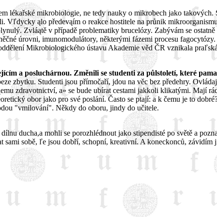
lem lékařské mikrobiologie, ne tedy nauky o mikrobech jako takových. 
. Vľdycky ąlo předevąím o reakce hostitele na průnik mikroorganismu.
ynulý. Zvláątě v případě problematiky brucelózy. Zabývám se ostatně 
něčné úrovni, imunomodulátory, některými fázemi procesu fagocytózy. 
oddělení Mikrobiologického ústavu Akademie věd ČR vznikala praľská i
jícím a posluchárnou. Změnili se studenti za půlstoletí, které pama
eze zbytku. Studenti jsou přímočaří, jdou na věc bez předehry. Ovládají
mu zdravotnictví, a» se bude ubírat cestami jakkoli klikatými. Mají rád
oretický obor jako pro své poslání. Často se ptají: a k čemu je to do
odou "vmilování". Někdy do oboru, jindy do učitele.
ako dílnu ducha,a mohli se porozhlédnout jako stipendisté po světě a po
ami sobě, ľe jsou dobří, schopní, kreativní. A koneckonců, závidím jim