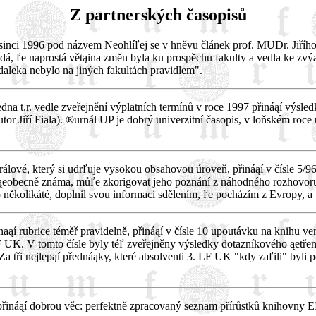
Z partnerských časopisů
sinci 1996 pod názvem Neohlíľej se v hněvu článek prof. MUDr. Jiřího 
zdá, ľe naprostá větąina změn byla ku prospěchu fakulty a vedla ke zvýąe
daleka nebylo na jiných fakultách pravidlem".
edna t.r. vedle zveřejnění výplatních termínů v roce 1997 přináąí výsl
utor Jiří Fiala). ®urnál UP je dobrý univerzitní časopis, v loňském roce
rálové, který si udrľuje vysokou obsahovou úroveň, přináąí v čísle 5
ąeobecně známa, můľe zkorigovat jeho poznání z náhodného rozhovoru se
 několikáté, doplnil svou informaci sdělením, ľe pocházím z Evropy, a v
aąí rubrice téměř pravidelně, přináąí v čísle 10 upoutávku na knihu v
F UK. V tomto čísle byly téľ zveřejněny výsledky dotazníkového ąetř
Za tři nejlepąí přednáąky, které absolventi 3. LF UK "kdy zaľili" byli
 přináąí dobrou věc: perfektně zpracovaný seznam přírůstků knihovny E