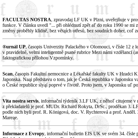
FACULTAS NOSTRA
, zpravodaj LF UK v Plzni, uveřejňuje v pro
funkce. V článku uvedl "... při ohlédnutí zpět aľ do roku 1990 se mi 
změny proběhly klidně, bez větąích otřesů, bez soudních doher, coľ z
®urnál UP
, časopis Univerzity Palackého v Olomouci, v čísle 12 z l
v pravidelné, velmi inteligentně psané rubrice Mezi námi vzdělanci (a
faktografickou přílohou Vzpomínky.
Scan
, časopis Fakultní nemocnice a Lékařské fakulty UK v Hradci K
Japonska. Naąi představu o tom, jak je Česká republika v Japonsku v
o České republice slyąí poprvé v ľivotě. Proto jsem, v Japonsku uľ po
Vita nostra servis
, informační týdeník 3.LF UK, z něhoľ citujeme v n
z překladatelů je prof. MUDr. Richard Rokyta, DrSc., proděkan 3. L
podle nich byli prof. R. Königová, doc. V. Rychterová a prof. Anděl. 
Mareąe.
Informace z Evropy
, informační bulletin EIS UK ve svém 34. čísle