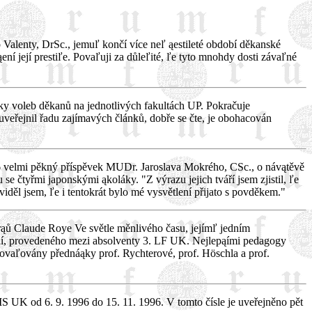
Valenty, DrSc., jemuľ končí více neľ ąestileté období děkanské
ní její prestiľe. Povaľuji za důleľité, ľe tyto mnohdy dosti závaľné
edky voleb děkanů na jednotlivých fakultách UP. Pokračuje
 uveřejnil řadu zajímavých článků, dobře se čte, je obohacován
/96 velmi pěkný příspěvek MUDr. Jaroslava Mokrého, CSc., o návątěvě
 čtyřmi japonskými ąkoláky. "Z výrazu jejich tváří jsem zjistil, ľe
iděl jsem, ľe i tentokrát bylo mé vysvětlení přijato s povděkem."
erąů Claude Roye Ve světle měnlivého času, jejímľ jedním
ení, provedeného mezi absolventy 3. LF UK. Nejlepąími pedagogy
 povaľovány přednáąky prof. Rychterové, prof. Höschla a prof.
IS UK od 6. 9. 1996 do 15. 11. 1996. V tomto čísle je uveřejněno pět