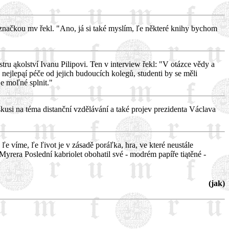
načkou mv řekl. "Ano, já si také myslím, ľe některé knihy bychom
tru ąkolství Ivanu Pilipovi. Ten v interview řekl: "V otázce vědy a
ejlepąí péče od jejich budoucích kolegů, studenti by se měli
e moľné splnit."
usi na téma distanční vzdělávání a také projev prezidenta Václava
ľe víme, ľe ľivot je v zásadě poráľka, hra, ve které neustále
Myrera Poslední kabriolet obohatil své - modrém papíře tiątěné -
(jak)