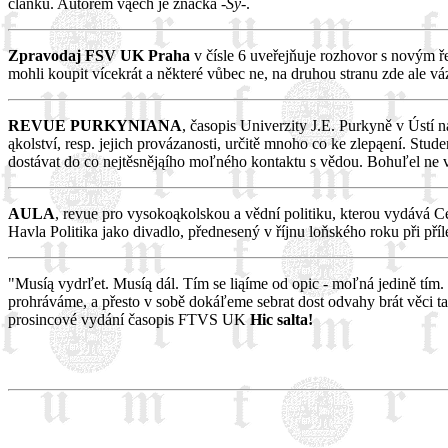
článků. Autorem vąech je značka
-Sý-
.
Zpravodaj FSV UK Praha
v čísle 6 uveřejňuje rozhovor s novým 
mohli koupit vícekrát a některé vůbec ne, na druhou stranu zde ale v
REVUE PURKYNIANA
, časopis Univerzity J.E. Purkyně v Ústí 
ąkolství, resp. jejich provázanosti, určitě mnoho co ke zlepąení. St
dostávat do co nejtěsnějąího moľného kontaktu s vědou. Bohuľel ne v
AULA
, revue pro vysokoąkolskou a vědní politiku, kterou vydává C
Havla Politika jako divadlo, přednesený v říjnu loňského roku při pří
"Musíą vydrľet. Musíą dál. Tím se liąíme od opic - moľná jedině tím. V
prohráváme, a přesto v sobě dokáľeme sebrat dost odvahy brát věci ta
prosincové vydání časopis FTVS UK
Hic salta!