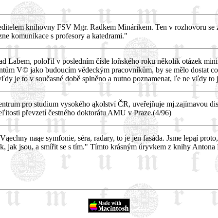
ředitelem knihovny FSV Mgr. Radkem Minárikem. Ten v rozhovoru se z
ázne komunikace s profesory a katedrami."
nad Labem, poloľil v posledním čísle loňského roku několik otázek minis
udentům V© jako budoucím vědeckým pracovníkům, by se mělo dostat co n
ľdy je to v současné době splněno a nutno poznamenat, ľe ne vľdy to j
entrum pro studium vysokého ąkolství ČR, uveřejňuje mj.zajímavou disk
leľitosti převzetí čestného doktorátu AMU v Praze.(4/96)
ąechny naąe symfonie, séra, radary, to je jen fasáda. Jsme lepąí proto, 
k, jak jsou, a smířit se s tím." Tímto krásným úryvkem z knihy Antona 