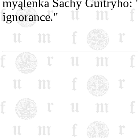
myąlenka Sachy Guitryho: "
ignorance."