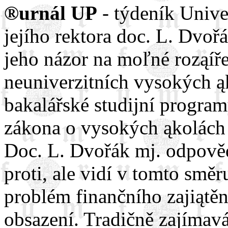
®urnál UP
- týdeník Unive
jejího rektora doc. L. Dvoř
jeho názor na moľné roząíře
neuniverzitních vysokých ą
bakalářské studijní progra
zákona o vysokých ąkolách 
Doc. L. Dvořák mj. odpovědě
proti, ale vidí v tomto smě
problém finančního zajiątě
obsazení. Tradičně zajímavá