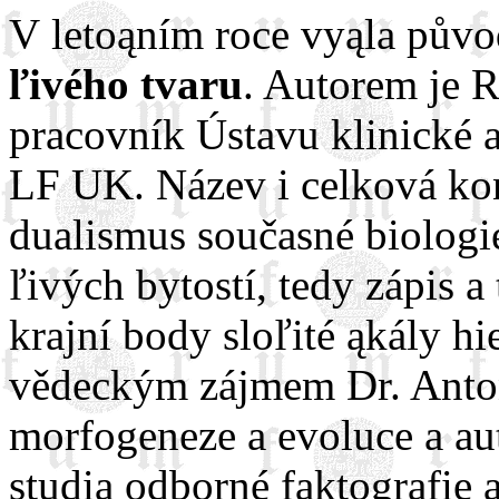
V letoąním roce vyąla půvo
ľivého tvaru
. Autorem je 
pracovník Ústavu klinické 
LF UK. Název i celková kon
dualismus současné biologie
ľivých bytostí, tedy zápis a
krajní body sloľité ąkály h
vědeckým zájmem Dr. Anton
morfogeneze a evoluce a aut
studia odborné faktografie 