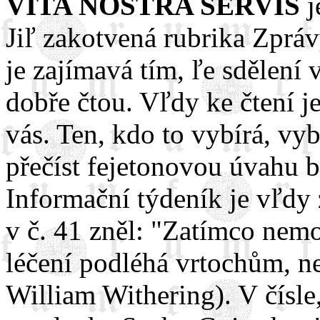
VITA NOSTRA SERVIS
j
Jiľ zakotvená rubrika Zpráv
je zajímavá tím, ľe sdělení 
dobře čtou. Vľdy ke čtení je
vás. Ten, kdo to vybírá, vyb
přečíst fejetonovou úvahu b
Informační týdeník je vľdy
v č. 41 zněl: "Zatímco nemoc
léčení podléhá vrtochům, nez
William Withering). V čísle