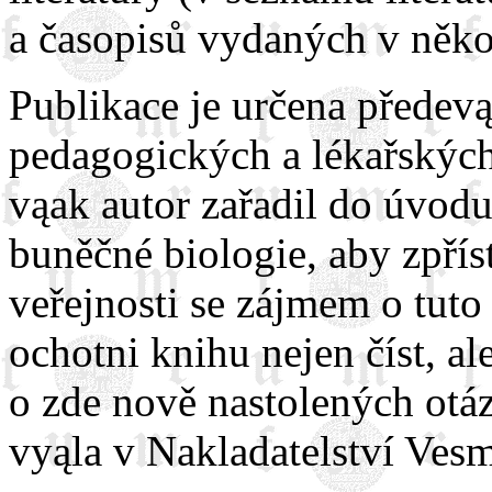
a časopisů vydaných v někol
Publikace je určena předev
pedagogických a lékařských
vąak autor zařadil do úvod
buněčné biologie, aby zpřís
veřejnosti se zájmem o tuto
ochotni knihu nejen číst, al
o zde nově nastolených otá
vyąla v Nakladatelství Vesm