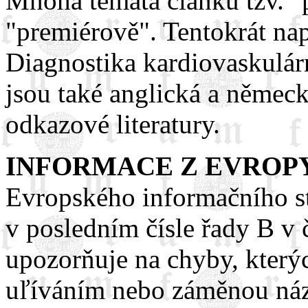
Mnohá témata článků tzv. "
"premiérově". Tentokrát na
Diagnostika kardiovaskulárn
jsou také anglická a němec
odkazové literatury.
INFORMACE Z EVROP
Evropského informačního st
v posledním čísle řady B v
upozorňuje na chyby, kter
uľíváním nebo záměnou ná