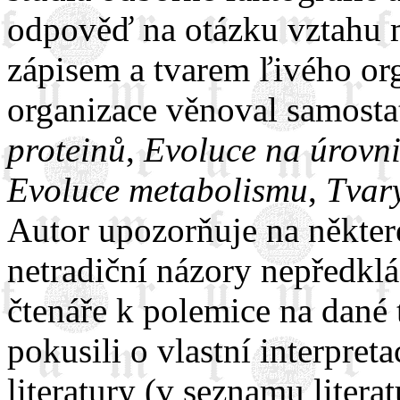
odpověď na otázku vztahu 
zápisem a tvarem ľivého o
organizace věnoval samosta
proteinů
,
Evoluce na úrovni
Evoluce metabolismu
,
Tvary
Autor upozorňuje na některé
netradiční názory nepředkl
čtenáře k polemice na dané 
pokusili o vlastní interpret
literatury (v seznamu litera