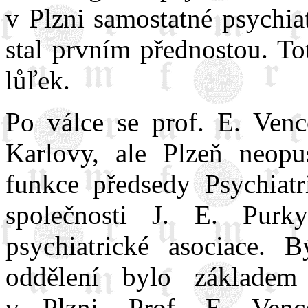
v Plzni samostatné psychia
stal prvním přednostou. To
lůľek.
Po válce se prof. E. Venc
Karlovy, ale Plzeň neopu
funkce předsedy Psychiatr
společnosti J. E. Purk
psychiatrické asociace. B
oddělení bylo základem 
v Plzni. Prof. E. Venc