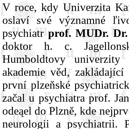
V roce, kdy Univerzita Kar
oslaví své významné ľivo
psychiatr
prof. MUDr. Dr.
doktor h. c. Jagellon
Humboldtovy univerzity 
akademie věd, zakládající 
první plzeňské psychiatric
začal u psychiatra prof. J
odeąel do Plzně, kde nejprv
neurologii a psychiatrii.