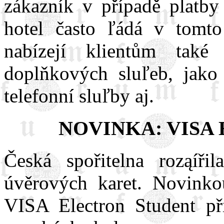
zákazník v případě platby
hotel často ľádá v tomto
nabízejí klientům tak
doplňkových sluľeb, jako j
telefonní sluľby aj.
NOVINKA: VISA
Česká spořitelna roząíř
úvěrových karet. Novinkou
VISA Electron Student při