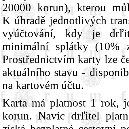
20000 korun), kterou můľe
K úhradě jednotlivých tra
vyúčtování, kdy je drľi
minimální splátky (10% z
Prostřednictvím karty lze č
aktuálního stavu - disponi
na kartovém účtu.
Karta má platnost 1 rok, j
korun. Navíc drľitel plat
získá bezplatné cestovní p