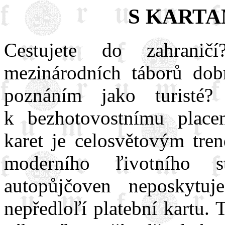
S KARTA
Cestujete do zahrani
mezinárodních táborů dob
poznáním jako turisté?
k bezhotovostnímu placen
karet je celosvětovým tren
moderního ľivotního s
autopůjčoven neposkytu
nepředloľí platební kartu.