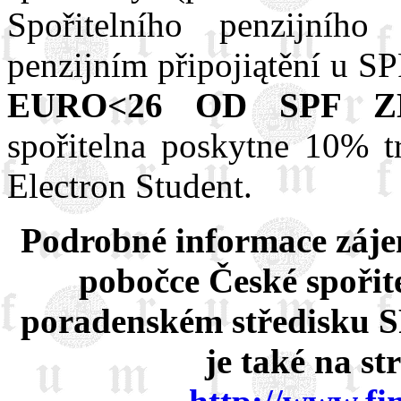
Spořitelního penzijníh
penzijním připojiątění u SP
EURO<26 OD SPF 
spořitelna poskytne 10% t
Electron Student.
Podrobné informace záje
pobočce České spořit
poradenském středisku SP
je také na st