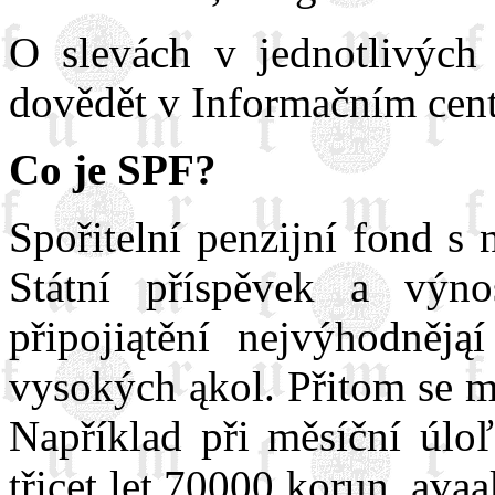
O slevách v jednotlivých
dovědět v Informačním cent
Co je SPF?
Spořitelní penzijní fond s 
Státní příspěvek a výno
připojiątění nejvýhodněją
vysokých ąkol. Přitom se m
Například při měsíční úlo
třicet let 70000 korun, avą