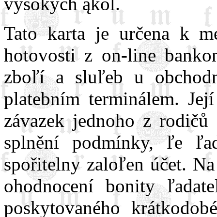
vysokých ąkol.
Tato karta je určena k m
hotovosti z on-line banko
zboľí a sluľeb u obchod
platebním terminálem. Její
závazek jednoho z rodičů s
splnění podmínky, ľe ľa
spořitelny zaloľen účet. Na
ohodnocení bonity ľadatel
poskytovaného krátkodob