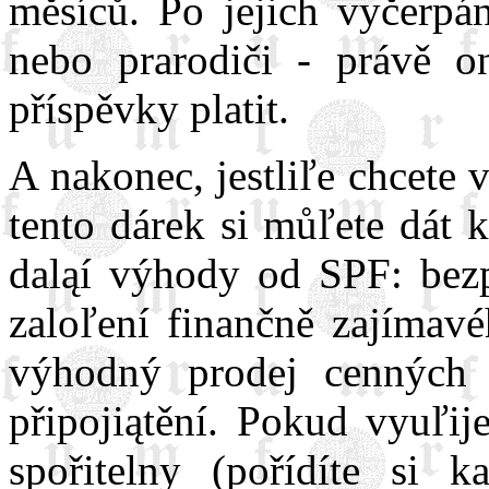
měsíců. Po jejich vyčerpá
nebo prarodiči - právě 
příspěvky platit.
A nakonec, jestliľe chcete 
tento dárek si můľete dát 
daląí výhody od SPF: bezpl
zaloľení finančně zajímavé
výhodný prodej cenných 
připojiątění. Pokud vyuľi
spořitelny (pořídíte si 