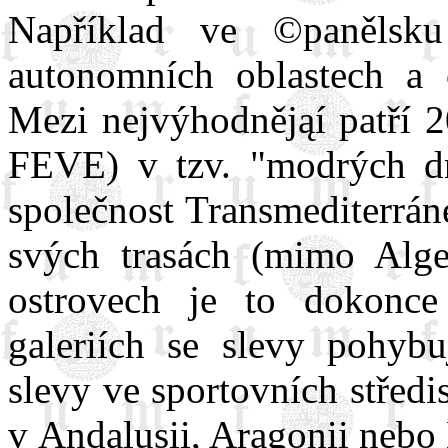
Například ve ©panělsk
autonomních oblastech a 
Mezi nejvýhodnějąí patří 
FEVE) v tzv. "modrých dn
společnost Transmediterrán
svých trasách (mimo Alge
ostrovech je to dokonc
galeriích se slevy pohyb
slevy ve sportovních středi
v Andalusii, Aragonii nebo