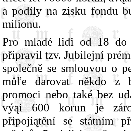
a podíly na zisku fondu b
milionu.
Pro mladé lidi od 18 do 2
připravil tzv. Jubilejní pré
společně se smlouvou o pe
můľe darovat někdo z b
promoci nebo také bez udá
výąi 600 korun je záro
připojiątění se státním 