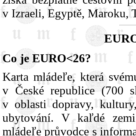
v Izraeli, Egyptě, Maroku, 
EURO
Co je EURO<26?
Karta mládeľe, která svému
v České republice (700 s
v oblasti dopravy, kultury
ubytování. V kaľdé zemi
mládeľe průvodce s informa