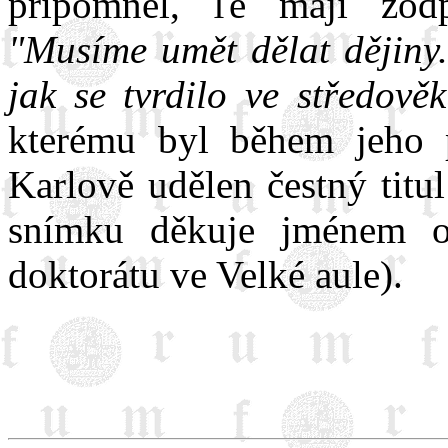
připomněl, ľe mají zodp
"Musíme umět dělat dějiny.
jak se tvrdilo ve středověk
kterému byl během jeho p
Karlově udělen čestný titu
snímku děkuje jménem o
doktorátu ve Velké aule).