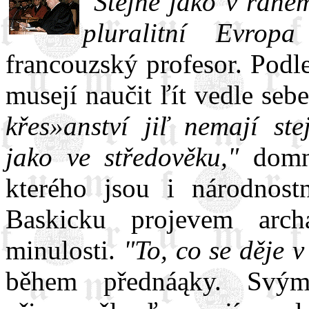
"Stejně jako v rané
pluralitní Evropa
francouzský profesor. Podl
musejí naučit ľít vedle se
křes»anství jiľ nemají st
jako ve středověku,"
domní
kterého jsou i národnost
Baskicku projevem arch
minulosti.
"To, co se děje v
během přednáąky. Svý