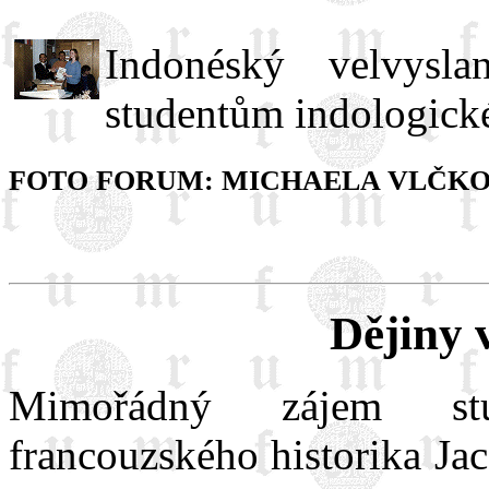
Indonéský velvysl
studentům indologick
FOTO FORUM: MICHAELA VLČK
Dějiny v
Mimořádný zájem stu
francouzského historika Ja