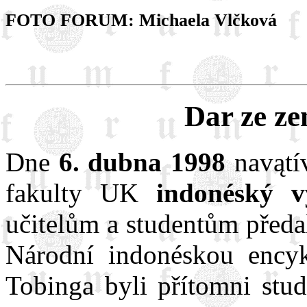
FOTO FORUM: Michaela Vlčková
Dar ze ze
Dne
6. dubna 1998
navątív
fakulty UK
indonéský v
učitelům a studentům předa
Národní indonéskou encyk
Tobinga byli přítomni stud