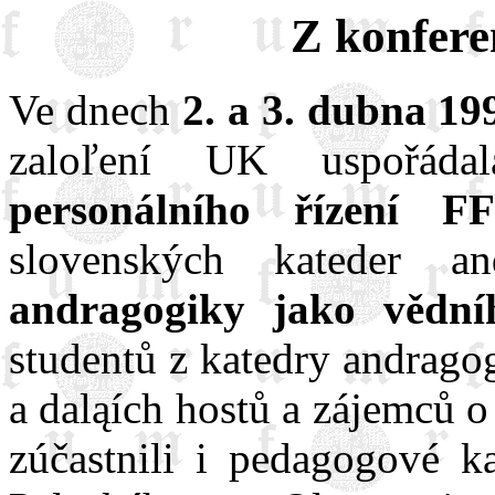
Z konfer
Ve dnech
2. a 3. dubna 19
zaloľení UK uspořád
personálního řízení 
slovenských kateder 
andragogiky jako vědní
studentů z katedry andrago
a daląích hostů a zájemců o
zúčastnili i pedagogové k