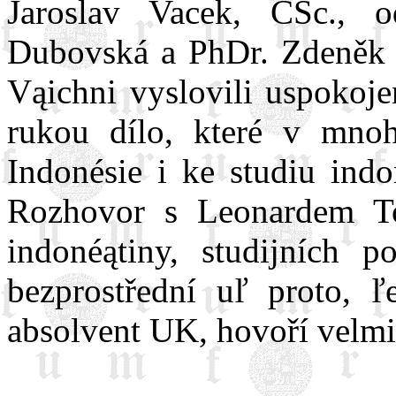
Jaroslav Vacek, CSc., o
Dubovská a PhDr. Zdeněk Z
Vąichni vyslovili uspokoje
rukou dílo, které v mnoh
Indonésie i ke studiu indo
Rozhovor s Leonardem To
indonéątiny, studijních 
bezprostřední uľ proto, ľ
absolvent UK, hovoří velmi