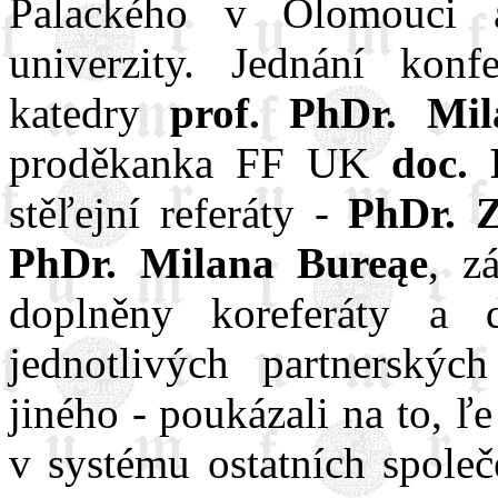
Palackého v Olomouci a
univerzity. Jednání konf
katedry
prof. PhDr. Mi
proděkanka FF UK
doc.
stěľejní referáty -
PhDr. 
PhDr. Milana Bureąe
, z
doplněny koreferáty a d
jednotlivých partnerskýc
jiného - poukázali na to, 
v systému ostatních společ