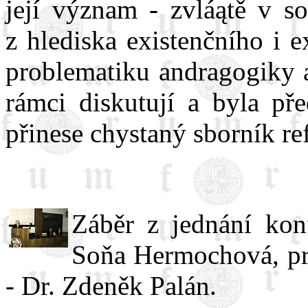
její význam - zvláątě v so
z hlediska existenčního i e
problematiku andragogiky a
rámci diskutují a byla pře
přinese chystaný sborník re
Záběr z jednání kon
Soňa Hermochová, pro
- Dr. Zdeněk Palán.