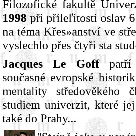
Filozofické fakultě Unive
1998
při příleľitosti oslav 
na téma Křes»anství ve stř
vyslechlo přes čtyři sta st
Jacques Le Goff
patří 
současné evropské histori
mentality středověkého 
studiem univerzit, které j
také do Prahy...