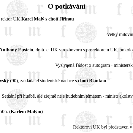
O potkávání
, rektor UK
Karel Malý s chotí Jiřinou
Velký milovn
 Anthony Epstein
, dr. h. c. UK v rozhovoru s prorektorem UK, onko
Vyslyąená ľádost o autogram - ministers
vský
(90), zakladatel studentské nadace
s chotí Blankou
Setkání při hudbě, ale zřejmě ne s hudebním tématem - ministr ąkolst
505. (
Karlem Malým
)
Rektorovi UK byl představen v