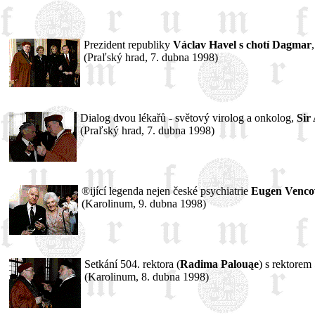
Prezident republiky
Václav Havel s chotí Dagmar
(Praľský hrad, 7. dubna 1998)
Dialog dvou lékařů - světový virolog a onkolog,
Sir
(Praľský hrad, 7. dubna 1998)
®ijící legenda nejen české psychiatrie
Eugen Venco
(Karolinum, 9. dubna 1998)
Setkání 504. rektora (
Radima Palouąe
) s rektorem 
(Karolinum, 8. dubna 1998)