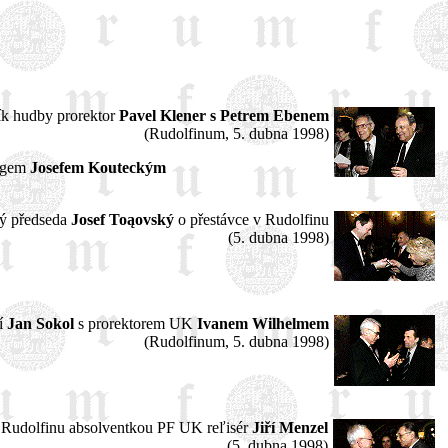
ík hudby prorektor
Pavel Klener s Petrem Ebenem
(Rudolfinum, 5. dubna 1998)
logem
Josefem Kouteckým
ký předseda
Josef Toąovský
o přestávce v Rudolfinu
(5. dubna 1998)
ví
Jan Sokol
s prorektorem UK
Ivanem Wilhelmem
(Rudolfinum, 5. dubna 1998)
 Rudolfinu absolventkou PF UK reľisér
Jiří Menzel
(5. dubna 1998)