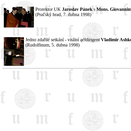
Prorektor UK
Jaroslav Pánek
s
Mons. Giovanni
(Praľský hrad, 7. dubna 1998)
Jedno zdařilé setkání - vitální ąéfdirigent
Vladimir Ashk
(Rudolfinum, 5. dubna 1998)