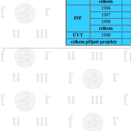
celkem
1996
1997
PřF
1998
celkem
ÚVT
1998
celkem přijaté projekty