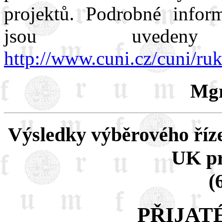
projektů. Podrobné infor
jsou uveden
http://www.cuni.cz/cuni/ru
Mgr
Výsledky výběrového říze
UK pr
(
PŘIJAT