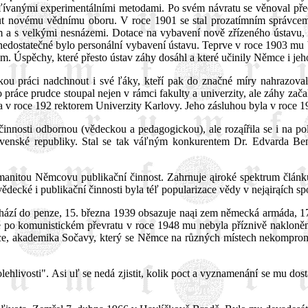
uľívanými experimentálními metodami. Po svém návratu se věnoval před
out novému vědnímu oboru. V roce 1901 se stal prozatímním správcem 
m a s velkými nesnázemi. Dotace na vybavení nově zřízeného ústavu, k
nedostatečné bylo personální vybavení ústavu. Teprve v roce 1903 mu b
 Úspěchy, které přesto ústav záhy dosáhl a které učinily Němce i jeho 
kou práci nadchnout i své ľáky, kteří pak do značné míry nahrazov
ce prudce stoupal nejen v rámci fakulty a univerzity, ale záhy začali 
 v roce 192 rektorem Univerzity Karlovy. Jeho zásluhou byla v roce 1
innosti odbornou (vědeckou a pedagogickou), ale roząířila se i na pol
lovenské republiky. Stal se tak váľným konkurentem Dr. Edvarda Ben
anitou Němcovu publikační činnost. Zahrnuje ąiroké spektrum článků
ědecké i publikační činnosti byla téľ popularizace vědy v nejąirąích s
ází do penze, 15. března 1939 obsazuje naąi zem německá armáda, 17.
tě po komunistickém převratu v roce 1948 mu nebyla příznivě nakloněn
ědce, akademika Sočavy, který se Němce na různých místech nekomprom
ehlivosti". Asi uľ se nedá zjistit, kolik poct a vyznamenání se mu dostal