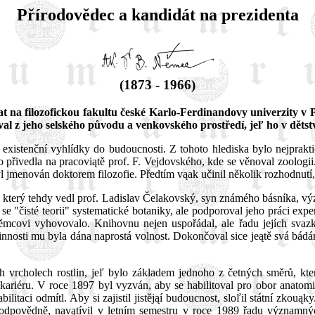
Přírodovědec a kandidát na prezidenta
(1873 - 1966)
 na filozofickou fakultu české Karlo-Ferdinandovy univerzity v P
l z jeho selského původu a venkovského prostředí, jeľ ho v dětstv
existenční vyhlídky do budoucnosti. Z tohoto hlediska bylo nejpraktič
 přivedla na pracoviątě prof. F. Vejdovského, kde se věnoval zoologii.
 jmenován doktorem filozofie. Předtím vąak učinil několik rozhodnutí,
, který tehdy vedl prof. Ladislav Čelakovský, syn známého básníka, 
e "čisté teorii" systematické botaniky, ale podporoval jeho práci expe
ovi vyhovovalo. Knihovnu nejen uspořádal, ale řadu jejích svazků 
činnosti mu byla dána naprostá volnost. Dokončoval sice jeątě svá bádá
 vrcholech rostlin, jeľ bylo základem jednoho z četných směrů, kter
iéru. V roce 1897 byl vyzván, aby se habilitoval pro obor anatomie 
abilitaci odmítl. Aby si zajistil jistějąí budoucnost, sloľil státní zk
odpovědně, navątívil v letním semestru v roce 1989 řadu významnýc