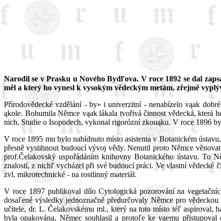
Narodil se v Prasku u Nového Bydľova. V roce 1892 se dal zapsat
měl a který ho vynesl k vysokým vědeckým metám, zřejmě vyplýva
Přírodovědecké vzdělání - by» i univerzitní - nenabízelo vąak dobré 
ąkole. Bohumila Němce vąak lákala tvořivá činnost vědecká, která ho
nich, Studie o Isopodech, vykonal rigorózní zkouąku. V roce 1896 byl
V roce 1895 mu bylo nabídnuto místo asistenta v Botanickém ústavu
přesně vystihnout budoucí vývoj vědy. Nenutil proto Němce věnovat s
prof.Čelakovský uspořádáním knihovny Botanického ústavu. To Němc
znalostí, z nichľ vycházel při své budoucí práci. Ve vlastní vědecké 
zvl. mikrotechnické - na rostlinný materiál.
V roce 1897 publikoval dílo Cytologická pozorování na vegetačních
dosaľené výsledky jednoznačně předurčovaly Němce pro vědeckou kar
učitele, dr. L. Čelakovskému ml., který na toto místo téľ aspiroval, h
byla opakována, Němec souhlasil a protoľe ke vąemu přistupoval 