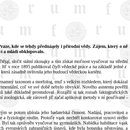
raze, kde se tehdy přednáąely i přírodní vědy. Zájem, který o ně
í a mládí obklopovalo.
tějąí, sloľit státní zkouąky a tím získat moľnost vyučovat na střední
 Jiľ v roce 1895 publikoval čtyři vědecké práce a na základě jedné z
 která zásadně ovlivnila jeho budoucí vědeckou kariéru.
významný taxonom a morfolog, muľ s velkým rozhledem, který dokázal
rimentální, coľ ve své době nebylo obvyklé. Nového asistenta pověřil
také důkladně prostudoval. Roząířil si tak rozsah faktografických
ní zoologická, ale zároveň jiľ začal aplikovat metody v ní pouľívané -
ým se potom ubírala jeho badatelská činnost. Nadání, pracovitost a
a fyziologie rostlin. Protoľe vąak nechtěl konkurovat synovi svého
ouąky. Byl tak oprávněn vyučovat na gymnáziích. Nabídka habilitace vąak
h evropských zahraničních ústavů, kde byla botanika pěstována, a