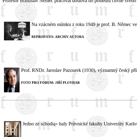
Profesor Bohuslav Němec pracoval doslova do poslední chvíle svého 
Na vzácném snímku z roku 1949 je prof. B. Němec ve
REPROFOTO: ARCHIV AUTORA
Prof. RNDr. Jaroslav Pazourek (1930), významný český přír
FOTO PRO FORUM: JIŘÍ PLOYHAR
Jedno ze schodią» haly Právnické fakulty Univerzity Karlov