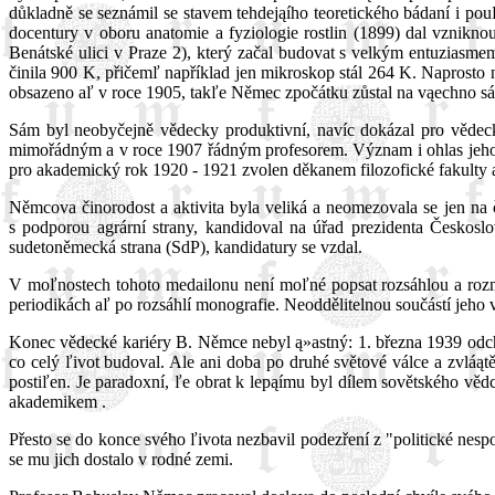
důkladně se seznámil se stavem tehdejąího teoretického bádaní i po
docentury v oboru anatomie a fyziologie rostlin (1899) dal vznikn
Benátské ulici v Praze 2), který začal budovat s velkým entuziasme
činila 900 K, přičemľ například jen mikroskop stál 264 K. Naprosto 
obsazeno aľ v roce 1905, takľe Němec zpočátku zůstal na vąechno sám.
Sám byl neobyčejně vědecky produktivní, navíc dokázal pro vědec
mimořádným a v roce 1907 řádným profesorem. Význam i ohlas jeho prá
pro akademický rok 1920 - 1921 zvolen děkanem filozofické fakulty a
Němcova činorodost a aktivita byla veliká a neomezovala se jen na č
s podporou agrární strany, kandidoval na úřad prezidenta Českos
sudetoněmecká strana (SdP), kandidatury se vzdal.
V moľnostech tohoto medailonu není moľné popsat rozsáhlou a rozm
periodikách aľ po rozsáhlí monografie. Neoddělitelnou součástí jeho v
Konec vědecké kariéry B. Němce nebyl ą»astný: 1. března 1939 odch
co celý ľivot budoval. Ale ani doba po druhé světové válce a zvláą
postiľen. Je paradoxní, ľe obrat k lepąímu byl dílem sovětského v
akademikem .
Přesto se do konce svého ľivota nezbavil podezření z "politické nespol
se mu jich dostalo v rodné zemi.