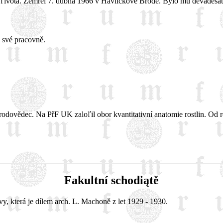
ľivota. Zemřel 7. dubna 1966 v Havlíčkově Brodě. Bylo mu devadesát t
 své pracovně.
odovědec. Na PřF UK zaloľil obor kvantitativní anatomie rostlin. Od 
Fakultní schodiątě
y, která je dílem arch. L. Machoně z let 1929 - 1930.