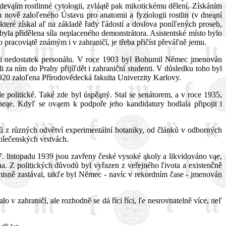
evąím rostlinné cytologii, zvláątě pak mikotickému dělení. Získáním
nově zaloľeného Ústavu pro anatomii a fyziologii rostlin (v dneąní
teré získal aľ na základě řady ľádostí a doslova poníľených proseb,
yla přidělena síla neplaceného demonstrátora. Asistentské místo bylo
pracoviątě známým i v zahraničí, je třeba přičíst převáľně jemu.
ali nedostatek personálu. V roce 1903 byl Bohumil Němec jmenován
za ním do Prahy přijíľdět i zahraniční studenti. V důsledku toho byl
920 zaloľena Přírodovědecká fakulta Univerzity Karlovy.
e politické. Také zde byl úspěąný. Stal se senátorem, a v roce 1935,
eąe. Kdyľ se ovąem k podpoře jeho kandidatury hodlala připojit i
 z různých odvětví experimentální botaniky, od článků v odborných
polečenských vrstvách.
 listopadu 1939 jsou zavřeny české vysoké ąkoly a likvidováno vąe,
a. Z politických důvodů byl vyřazen z veřejného ľivota a existenčně
isně zastával, takľe byl Němec - navíc v rekordním čase - jmenován
o v zahraničí, ale rozhodně se dá říci říci, ľe nesrovnatelně více, neľ