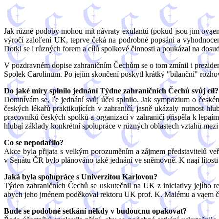
Jak různé podoby mohou mít návraty exulantů (pokud jsou jim ovąem 
výročí zaloľení UK, teprve čeká na podrobné popsání a vyhodnocení
Dotkl se i různých forem a cílů spolkové činnosti a poukázal na do
V pozdravném dopise zahraničním Čechům se o tom zmínil i prezident 
Spolek Carolinum. Po jejím skončení poskytl krátký "bilanční" rozh
Do jaké míry splnilo jednání Týdne zahraničních Čechů svůj cíl?
Domnívám se, ľe jednání svůj účel splnilo. Jak sympozium o české
českých lékařů praktikujících v zahraničí, jasně ukázaly nutnost h
pracovníků českých spolků a organizací v zahraničí přispěla k lepą
hlubąí základy konkrétní spolupráce v různých oblastech vztahů mezi 
Co se nepodařilo?
Akce byla přijata s velkým porozuměním a zájmem představitelů veř
v Senátu ČR bylo plánováno také jednání ve sněmovně. K naąí lítosti
Jaká byla spolupráce s Univerzitou Karlovou?
Týden zahraničních Čechů se uskutečnil na UK z iniciativy jejího r
abych jeho jménem poděkoval rektoru UK prof. K. Malému a vąem čle
Bude se podobné setkání někdy v budoucnu opakovat?