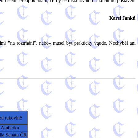
kého sletu. Předpokládám, ľe by se diskutovalo o aktuálním postavení
Karel Janků
m) "na roztrhání", nebo» musel být prakticky vąude. Nechyběl ani
oti rakovině
a Amberku
ídla Senátu ČR