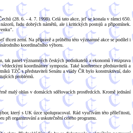
ů (28. 6. - 4. 7. 1998). Celá tato akce, jeľ se konala v rámci 650.
ázorů, řadu dobrých námětů, ale i kritických postojů a připomínek.
venku".
 třiceti zemí. Na přípravě a průběhu této významné akce se podílel i
zinárodního koordinačního výboru.
vu, tak panel významných českých podnikatelů a ekonomů i rozprava
ní vědeckými koordinátory sympozia. Také konference představitelů a
níků TZČ s představiteli Senátu a vlády ČR bylo konstruktivní, dalo
tujících problémů.
ěrně malý ohlas v domácích sdělovacích prostředcích. Kromě jednání
bor, který s UK úzce spolupracoval. Rád vyuľívám této příleľitosti,
u při organizování a uskutečnění celého programu.