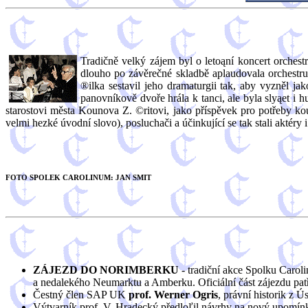
Tradičně velký zájem byl o letoąní koncert orches
dlouho po závěrečné skladbě aplaudovala orchestru,
®ilka sestavil jeho dramaturgii tak, aby vyzněl ja
panovníkově dvoře hrála k tanci, ale byla slyąet i
starostovi města Kounova Z. ©ritovi, jako příspěvek pro potřeby ko
velmi hezké úvodní slovo), posluchači a účinkující se tak stali aktéry
FOTO SPOLEK CAROLINUM: JAN SMIT
ZÁJEZD DO NORIMBERKU
- tradiční akce Spolku Caroli
a nedalekého Neumarktu a Amberku. Oficiální část zájezdu patř
Čestný člen SAP UK
prof. Werner Ogris
, právní historik z 
Výtvarník prof. V. Hradecký předloľil návrhy na nový upomín