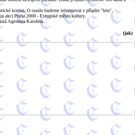
torické komisi. O osudu budeme informovat v příątím "letu".
ou akci Praha 2000 - Evropské město kultury.
tará Agentura Karolina.
(jak)