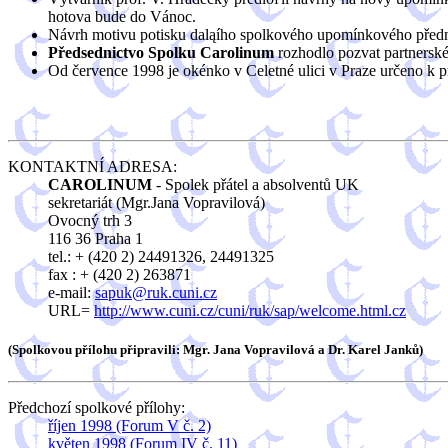
hotova bude do Vánoc.
Návrh motivu potisku daląího spolkového upomínkového před
Předsednictvo Spolku Carolinum
rozhodlo pozvat partnerské
Od července 1998 je okénko v Celetné ulici v Praze určeno k
KONTAKTNÍ ADRESA:
CAROLINUM
- Spolek přátel a absolventů UK
sekretariát (Mgr.Jana Vopravilová)
Ovocný trh 3
116 36 Praha 1
tel.: + (420 2) 24491326, 24491325
fax : + (420 2) 263871
e-mail:
sapuk@ruk.cuni.cz
URL=
http://www.cuni.cz/cuni/ruk/sap/welcome.html.cz
(Spolkovou přílohu připravili: Mgr. Jana Vopravilová a Dr. Karel Janků)
Předchozí spolkové přílohy:
říjen 1998 (Forum V č. 2)
květen 1998 (Forum IV č. 11)