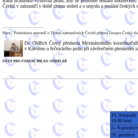
Řada účastníků vyslovila přání, aby se podobné setkání uskutečnilo 
Čechů v zahraničí v době zlomu století a o smyslu a poslání českých s
Pozn.: Podrobnou reportáľ o Týdnu zahraničních Čechů přinesl časopis Český dial
Dr. Oldřich Černý předseda Mezinárodního koordinačníh
v Karolinu u řečnického pultu při závěrečném plenárním z
FOTO PRO FORUM: MILAN ©INDELÁŘ
19. listopadu
19.00 hod.
5.- 6.prosince
26. prosince