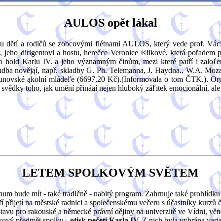
AULOS opět lákal
tru dětí a rodičů se zobcovými flétnami AULOS, který vede prof. Vác
 jeho dirigentovi a hostu, herečce Veronice ®ilkové, která pořadem p
ko hold Karlu IV. a jeho významným činům, mezi které patří i zaloľen
 hudba novějąí, např. skladby G. Ph. Telemanna, J. Haydna., W.A. Moz
unovské ąkolní mládeľe (6697,20 Kč).(Informovala o tom ČTK.). Organi
 i svědky toho, jak umění přináąí nejen hluboký záľitek emocionální, ale
LETEM SPOLKOVÝM SVĚTEM
num bude mít - také tradičně - nabitý program. Zahrnuje také prohlídk
í přijetí na městské radnici a společenskému večeru s účastníky kurzů 
Ústavu pro rakouské a německé právní dějiny na univerzitě ve Vídni, v
kový předmět spolku -
otisk pečeti Karla IV.
Z nich byla vybrána varia