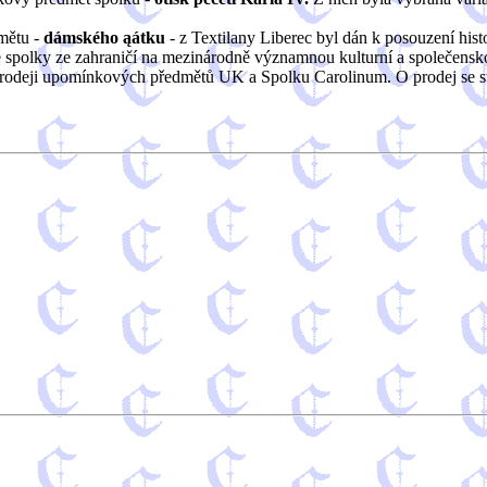
mětu -
dámského ąátku
- z Textilany Liberec byl dán k posouzení his
 spolky ze zahraničí na mezinárodně významnou kulturní a společensk
 prodeji upomínkových předmětů UK a Spolku Carolinum. O prodej se s