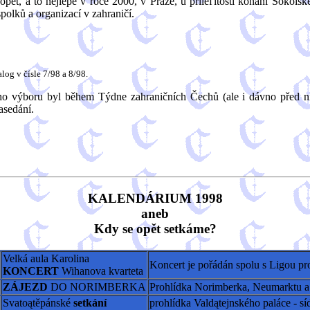
opět, a to nejlépe v roce 2000, v Praze, u příleľitosti konání Sokols
polků a organizací v zahraničí.
og v čísle 7/98 a 8/98.
o výboru byl během Týdne zahraničních Čechů (ale i dávno před ní
asedání.
KALENDÁRIUM 1998
aneb
Kdy se opět setkáme?
Velká aula Karolina
Koncert je pořádán spolu s Ligou pr
KONCERT
Wihanova kvarteta
ZÁJEZD
DO NORIMBERKA
Prohlídka Norimberka, Neumarktu 
Svatoątěpánské
setkání
prohlídka Valdątejnského paláce - s