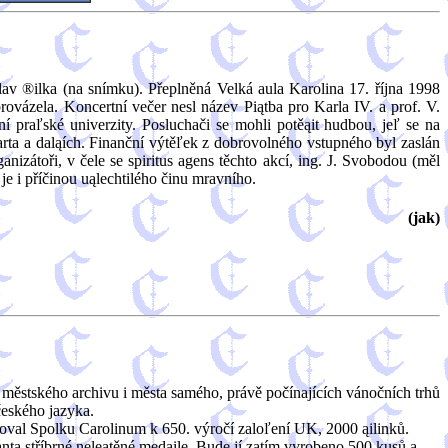
lav ®ilka (na snímku). Přeplněná Velká aula Karolina 17. října 1998
rovázela. Koncertní večer nesl název Piątba pro Karla IV. a prof. V.
í praľské univerzity. Posluchači se mohli potěąit hudbou, jeľ se na
arta a daląích. Finanční výtěľek z dobrovolného vstupného byl zaslán
zátoři, v čele se spiritus agens těchto akcí, ing. J. Svobodou (měl
 je i příčinou uąlechtilého činu mravního.
(jak)
u městského archivu i města samého, právě počínajících vánočních trhů
českého jazyka.
ěnoval Spolku Carolinum k 650. výročí zaloľení UK, 2000 ąilinků.
nta stříbrné neleątěné medaile. Bude jí zatím vyrobeno 500 kusů a