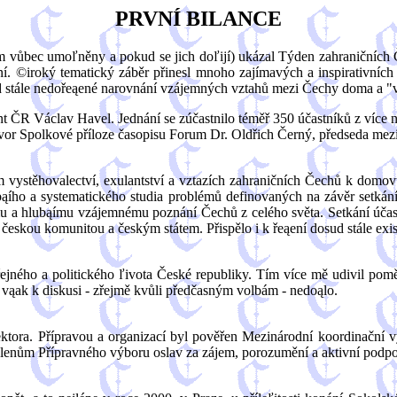
PRVNÍ BILANCE
vůbec umoľněny a pokud se jich doľijí) ukázal Týden zahraničních Čech
. ©iroký tematický záběr přinesl mnoho zajímavých a inspirativních n
sud stále nedořeąené narovnání vzájemných vztahů mezi Čechy doma a "
ČR Václav Havel. Jednání se zúčastnilo téměř 350 účastníků z více neľ
ovor Spolkové příloze časopisu Forum Dr. Oldřich Černý, předseda me
m vystěhovalectví, exulantství a vztazích zahraničních Čechů k domo
lubąího a systematického studia problémů definovaných na závěr setká
ímu a hlubąímu vzájemnému poznání Čechů z celého světa. Setkání účast
českou komunitou a českým státem. Přispělo i k řeąení dosud stále exis
ejného a politického ľivota České republiky. Tím více mě udivil pom
 vąak k diskusi - zřejmě kvůli předčasným volbám - nedoąlo.
ektora. Přípravou a organizací byl pověřen Mezinárodní koordinační vý
nům Přípravného výboru oslav za zájem, porozumění a aktivní podpor