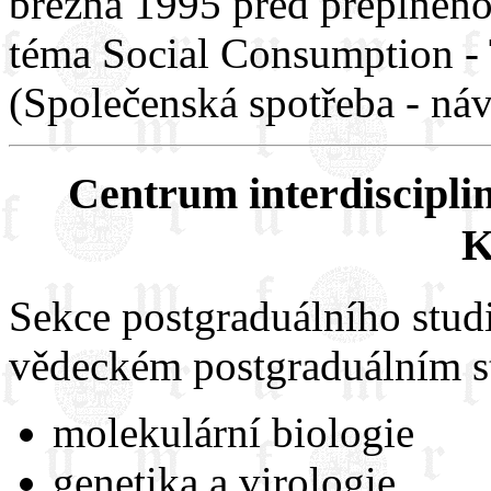
března 1995 před přeplněn
téma Social Consumption - 
(Společenská spotřeba - náv
Centrum interdisciplin
K
Sekce postgraduálního stud
vědeckém postgraduálním st
molekulární biologie
genetika a virologie