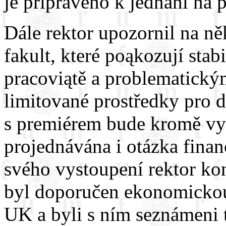
je připraveno k jednání na 
Dále rektor upozornil na ně
fakult, které poąkozují sta
pracoviątě a problematick
limitované prostředky pro d
s premiérem bude kromě v
projednávána i otázka fina
svého vystoupení rektor kon
byl doporučen ekonomicko
UK a byli s ním seznámeni t