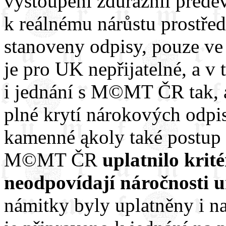
vystoupení zdůraznil přede
k reálnému nárůstu prostřed
stanoveny odpisy, pouze ve 
je pro UK nepřijatelné, a 
i jednání s M©MT ČR tak, a
plné krytí nárokových odpis
kamenné ąkoly také postup 
M©MT ČR
uplatnilo krité
neodpovídají náročnosti u
námitky byly uplatněny i n