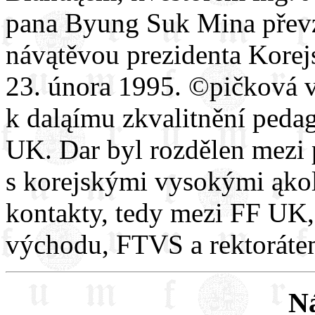
pana Byung Suk Mina převza
návątěvou prezidenta Kore
23. února 1995. ©pičková v
k daląímu zkvalitnění peda
UK. Dar byl rozdělen mezi p
s korejskými vysokými ąkol
kontakty, tedy mezi FF UK
východu, FTVS a rektorát
N