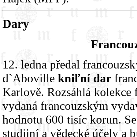
Dary
Francou
12. ledna předal francouzsk
d`Aboville
kniľní dar
fran
Karlově. Rozsáhlá kolekce f
vydaná francouzským vydava
hodnotu 600 tisíc korun. Se
studijní a vědecké účely a 