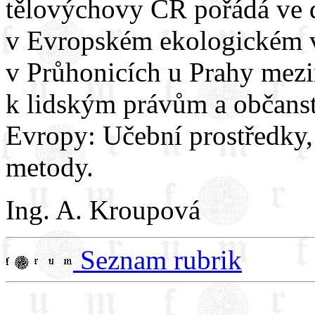
tělovýchovy ČR pořádá ve d
v Evropském ekologickém v
v Průhonicích u Prahy mez
k lidským právům a občanst
Evropy: Učební prostředky
metody.
Ing. A. Kroupová
Seznam rubrik