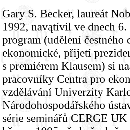
Gary S. Becker, laureát No
1992, navątívil ve dnech 6.
program (udělení čestného 
ekonomické, přijetí prezide
s premiérem Klausem) si naą
pracovníky Centra pro eko
vzdělávání Univerzity Kar
Národohospodářského ústav
série seminářů CERGE UK 