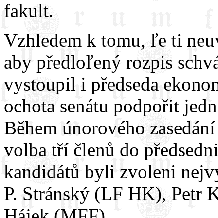
fakult.
Vzhledem k tomu, ľe ti neu
aby předloľený rozpis schvá
vystoupil i předseda ekono
ochota senátu podpořit je
Během únorového zasedání 
volba tří členů do předsed
kandidátů byli zvoleni nej
P. Stránský (LF HK), Petr 
Hájek (MFF).