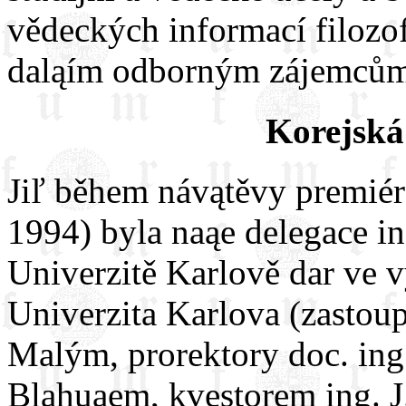
vědeckých informací filozo
daląím odborným zájemcům
Korejská
Jiľ během návątěvy premiéra
1994) byla naąe delegace i
Univerzitě Karlově dar ve 
Univerzita Karlova (zastou
Malým, prorektory doc. ing.
Blahuąem, kvestorem ing. J