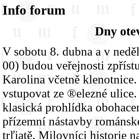
Info forum
Dny ote
V sobotu 8. dubna a v neděl
00) budou veřejnosti zpříst
Karolina včetně klenotnice
vstupovat ze ®elezné ulice
klasická prohlídka obohacen
přízemní nástavby románsk
trľiątě. Milovníci historie 