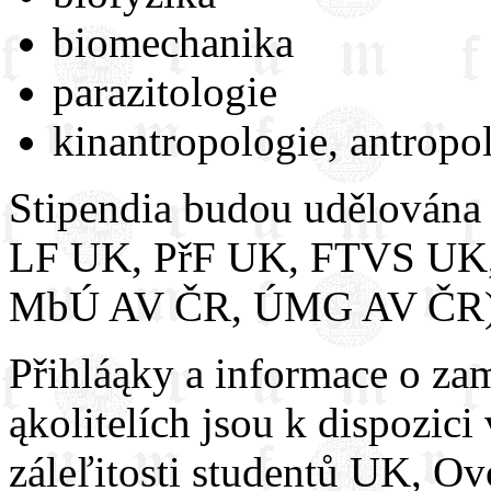
biomechanika
parazitologie
kinantropologie, antropo
Stipendia budou udělována ą
LF UK, PřF UK, FTVS UK
MbÚ AV ČR, ÚMG AV ČR) s
Přihláąky a informace o za
ąkolitelích jsou k dispozic
záleľitosti studentů UK, Ov