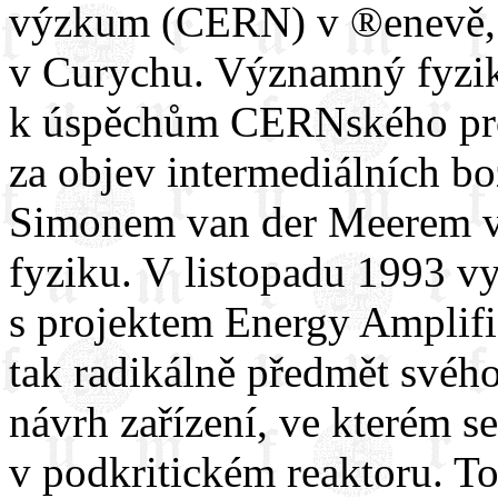
výzkum (CERN) v ®enevě, 
v Curychu. Významný fyzik 
k úspěchům CERNského prot
za objev intermediálních b
Simonem van der Meerem v
fyziku. V listopadu 1993 v
s projektem Energy Amplifie
tak radikálně předmět svéh
návrh zařízení, ve kterém s
v podkritickém reaktoru. T