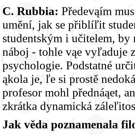
C. Rubbia:
Předevąím musí
umění, jak se přiblíľit stu
studentským i učitelem, by 
náboj - tohle vąe vyľaduje 
psychologie. Podstatné urči
ąkola je, ľe si prostě nedok
profesor mohl přednáąet, an
zkrátka dynamická záleľitost
Jak věda poznamenala filo