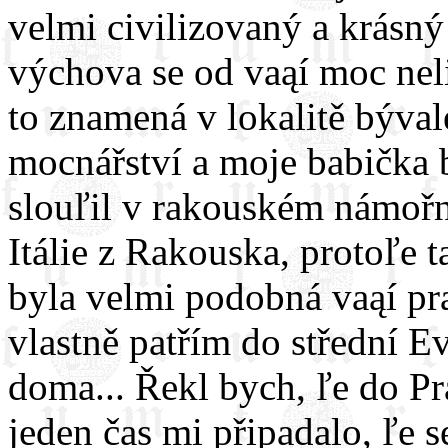
velmi civilizovaný a krásný
výchova se od vaąí moc nelią
to znamená v lokalitě býva
mocnářství a moje babička 
slouľil v rakouském námořni
Itálie z Rakouska, protoľe 
byla velmi podobná vaąí pra
vlastně patřím do střední E
doma... Řekl bych, ľe do Pr
jeden čas mi připadalo, ľe 