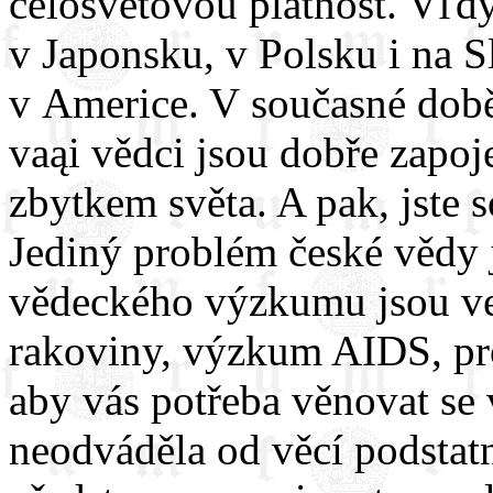
celosvětovou platnost. Vľd
v Japonsku, v Polsku i na S
v Americe. V současné době
vaąi vědci jsou dobře zapoj
zbytkem světa. A pak, jste s
Jediný problém české vědy j
vědeckého výzkumu jsou ve
rakoviny, výzkum AIDS, pro
aby vás potřeba věnovat se
neodváděla od věcí podstat