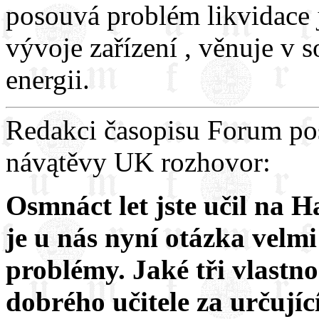
posouvá problém likvidace
vývoje zařízení , věnuje v 
energii.
Redakci časopisu Forum po
návątěvy UK rozhovor:
Osmnáct let jste učil na H
je u nás nyní otázka velm
problémy. Jaké tři vlastn
dobrého učitele za určujíc