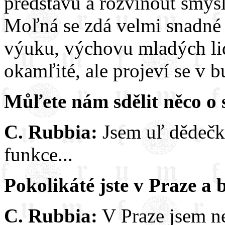
představu a rozvinout smys
Moľná se zdá velmi snadné 
výuku, výchovu mladých lid
okamľité, ale projeví se v bu
Můľete nám sdělit něco o
C. Rubbia:
Jsem uľ dědečk
funkce...
Pokolikáté jste v Praze a 
C. Rubbia:
V Praze jsem ne