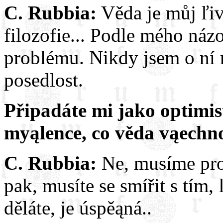
C. Rubbia:
Věda je můj ľiv
filozofie... Podle mého náz
problému. Nikdy jsem o ní n
posedlost.
Připadáte mi jako optimi
myąlence, co věda vąechn
C. Rubbia:
Ne, musíme pro
pak, musíte se smířit s tím,
děláte, je úspěąná..