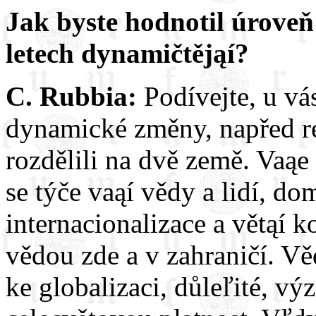
Jak byste hodnotil úroveň
letech dynamičtějąí?
C. Rubbia:
Podívejte, u vás
dynamické změny, napřed rev
rozdělili na dvě země. Vaą
se týče vaąí vědy a lidí, do
internacionalizace a větąí k
vědou zde a v zahraničí. V
ke globalizaci, důleľité, v