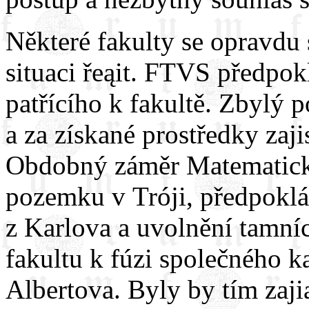
Některé fakulty se opravdu
situaci řeąit. FTVS předpok
patřícího k fakultě. Zbylý 
a za získané prostředky zajis
Obdobný záměr Matematicko-
pozemku v Tróji, předpoklá
z Karlova a uvolnění tamní
fakultu k fúzi společného k
Albertova. Byly by tím zaj