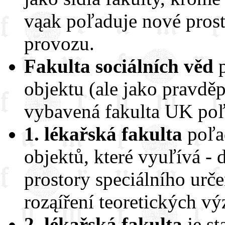
vąak poľaduje nové prost
provozu.
Fakulta sociálních věd
p
objektu (ale jako pravdě
vybavená fakulta UK poľa
1. lékařská fakulta
poľad
objektů, které vyuľívá - 
prostory speciálního ur
roząíření teoretických v
2. lékařská fakulta
je st