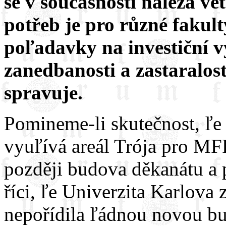
se v současnosti nalézá vě
potřeb je pro různé fakul
poľadavky na investiční v
zanedbanosti a zastaralos
spravuje.
Pomineme-li skutečnost, ľe
vyuľívá areál Trója pro MF
později budova děkanátu a p
říci, ľe Univerzita Karlova 
nepořídila ľádnou novou b