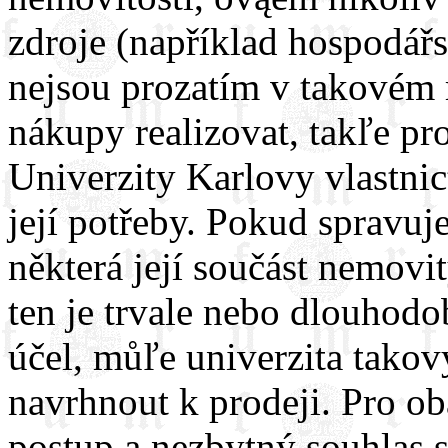
zdroje (například hospodářs
nejsou prozatím v takovém 
nákupy realizovat, takľe pro
Univerzity Karlovy vlastnic
její potřeby. Pokud spravuj
některá její součást nemovi
ten je trvale nebo dlouhod
účel, můľe univerzita tako
navrhnout k prodeji. Pro ob
postup a nezbytný souhlas s