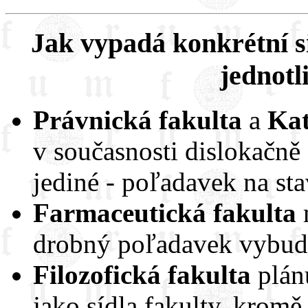
Jak vypadá konkrétní s
jednotl
Právnická fakulta
a
Kat
v současnosti dislokačně 
jediné - poľadavek na sta
Farmaceutická fakulta
drobný poľadavek vybudo
Filozofická fakulta
plán
jako sídla fakulty, krom