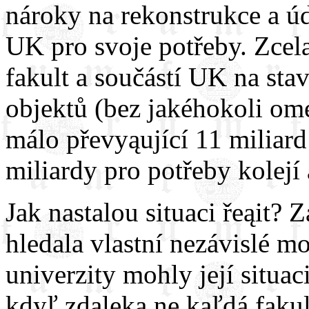
nároky na rekonstrukce a úd
UK pro svoje potřeby. Zcel
fakult a součástí UK na st
objektů (bez jakéhokoli ome
málo převyąující 11 miliard
miliardy pro potřeby kolejí
Jak nastalou situaci řeąit? 
hledala vlastní nezávislé mo
univerzity mohly její situac
kdyľ zdaleka ne kaľdá fakul