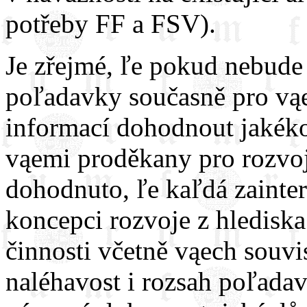
potřeby FF a FSV).
Je zřejmé, ľe pokud nebude
poľadavky současně pro vąe
informací dohodnout jakékoli
vąemi proděkany pro rozvoj 
dohodnuto, ľe kaľdá zainte
koncepci rozvoje z hledisk
činnosti včetně vąech souvis
naléhavost i rozsah poľada