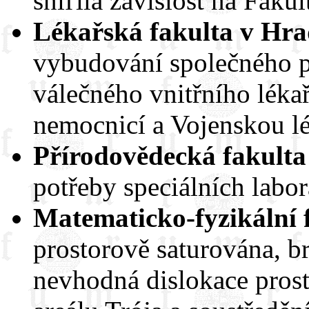
sníľila závislost na Faku
Lékařská fakulta v Hra
vybudování společného p
válečného vnitřního lékař
nemocnicí a Vojenskou l
Přírodovědecká fakulta
potřeby speciálních labor
Matematicko-fyzikální 
prostorově saturována, b
nevhodná dislokace pros