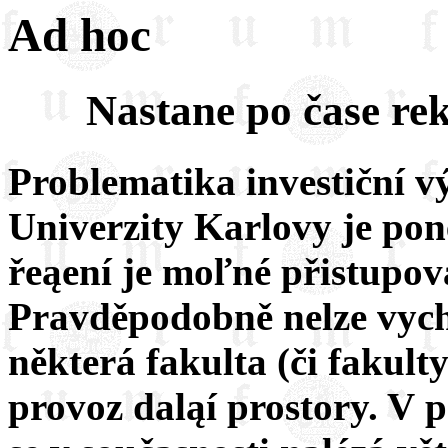
Ad hoc
Nastane po čase re
Problematika investiční v
Univerzity Karlovy je pon
řeąení je moľné přistupov
Pravděpodobně nelze vychá
některá fakulta (či fakult
provoz daląí prostory. V 