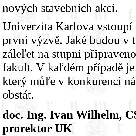
nových stavebních akcí.
Univerzita Karlova vstoupí 
první výzvě. Jaké budou v 
záleľet na stupni připraven
fakult. V kaľdém případě je
který můľe v konkurenci ná
obstát.
doc. Ing. Ivan Wilhelm, C
prorektor UK