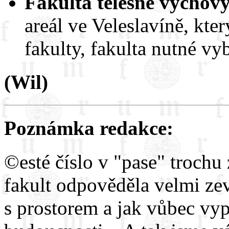
Fakulta tělesné výchovy
areál ve Veleslavíně, kte
fakulty, fakulta nutné vy
(Wil)
Poznámka redakce:
©esté číslo v "pase" trochu 
fakult odpověděla velmi zev
s prostorem a jak vůbec vyp