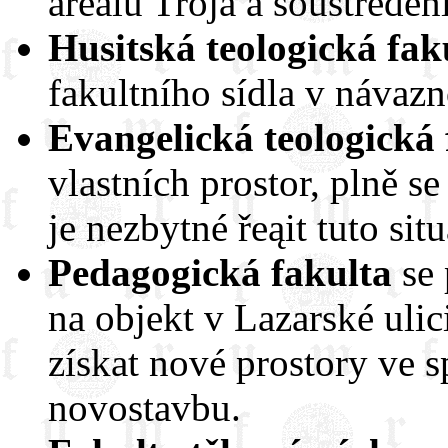
areálu Trója a soustředění 
Husitská teologická fak
fakultního sídla v návazno
Evangelická teologická 
vlastních prostor, plně 
je nezbytné řeąit tuto sit
Pedagogická fakulta
se 
na objekt v Lazarské ulic
získat nové prostory ve
novostavbu.