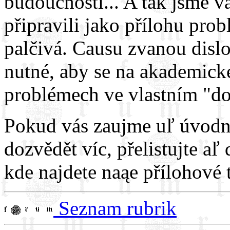
budoucnosti... A tak jsme v
připravili jako přílohu probl
palčivá. Causu zvanou dislo
nutné, aby se na akademické
problémech ve vlastním "dom
Pokud vás zaujme uľ úvodní
dozvědět víc, přelistujte aľ
kde najdete naąe přílohové 
Seznam rubrik