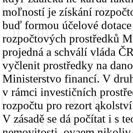
moľností je získání rozpočto
buď formou účelové dotace 
rozpočtových prostředků 
projedná a schválí vláda 
vyčlenit prostředky na dano
Ministerstvo financí. V d
v rámci investičních prostř
rozpočtu pro rezort ąkolstv
V zásadě se dá počítat i s 
nemovitosti, ovąem nikoliv 