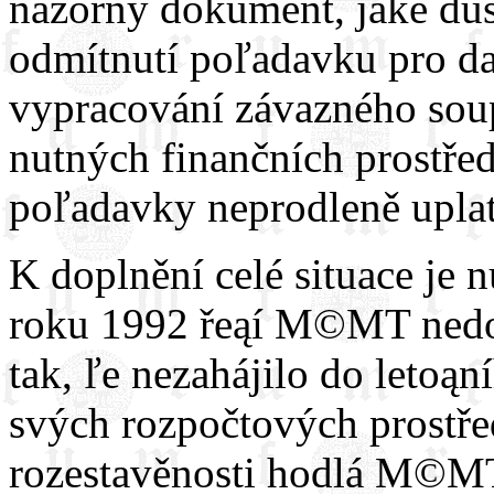
názorný dokument, jaké důs
odmítnutí poľadavku pro dal
vypracování závazného soup
nutných finančních prostře
poľadavky neprodleně upl
K doplnění celé situace je n
roku 1992 řeąí M©MT nedos
tak, ľe nezahájilo do letoą
svých rozpočtových prostře
rozestavěnosti hodlá M©MT 