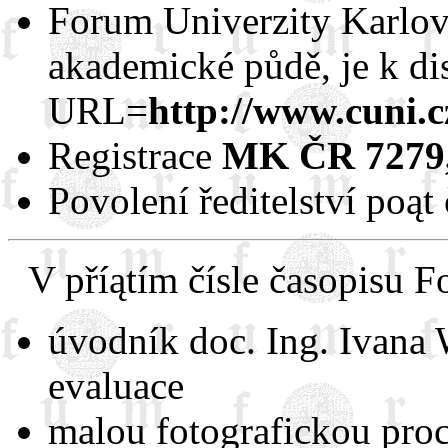
Forum Univerzity Karlov
akademické půdě, je k di
URL=
http://www.cuni.
Registrace
MK ČR 7279,
Povolení ředitelství poąt
V příątím čísle časopisu F
úvodník doc. Ing. Ivana 
evaluace
malou fotografickou proc