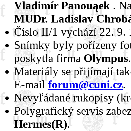
Vladimír Panouąek
. Na
MUDr. Ladislav Chrob
Číslo II/1 vychází 22. 9.
Snímky byly pořízeny fot
poskytla firma
Olympus
.
Materiály se přijímají ta
E-mail
forum@cuni.cz
.
Nevyľádané rukopisy (kro
Polygrafický servis zabez
Hermes(R)
.