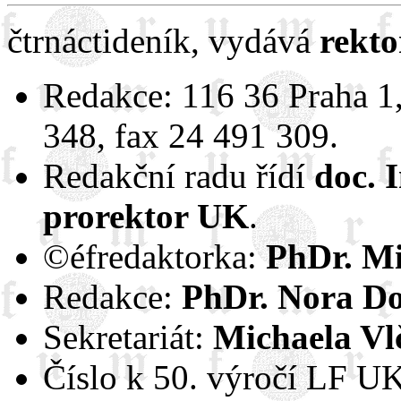
čtrnáctideník, vydává
rekto
Redakce: 116 36 Praha 1,
348, fax 24 491 309.
Redakční radu řídí
doc. 
prorektor UK
.
©éfredaktorka:
PhDr. Mi
Redakce:
PhDr. Nora Do
Sekretariát:
Michaela Vl
Číslo k 50. výročí LF UK