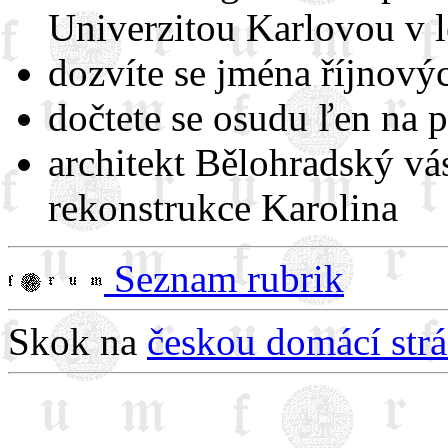
Univerzitou Karlovou v l
dozvíte se jména říjnovýc
dočtete se osudu ľen na 
architekt Bělohradský vá
rekonstrukce Karolina
Seznam rubrik
Skok na
českou domácí st