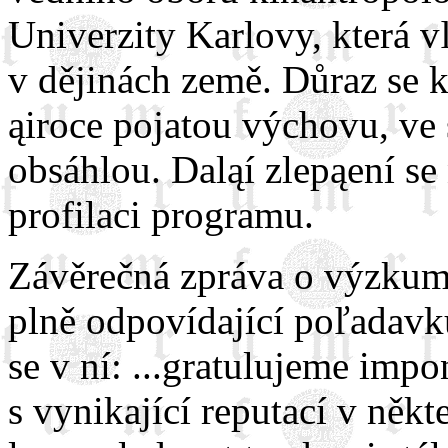
Univerzity Karlovy, která 
v dějinách země. Důraz se k
ąiroce pojatou výchovu, ve
obsáhlou. Daląí zlepąení se
profilaci programu.
Závěrečná zpráva o výzkum
plně odpovídající poľadavk
se v ní: ...gratulujeme im
s vynikající reputací v někt