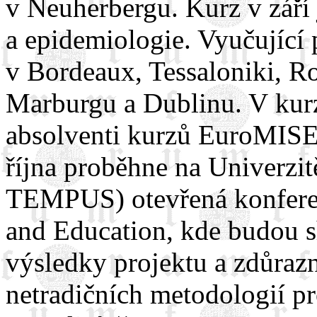
v Neuherbergu. Kurz v září 
a epidemiologie. Vyučující p
v Bordeaux, Tessaloniki, R
Marburgu a Dublinu. V kurze
absolventi kurzů EuroMISE 
října proběhne na Univerzi
TEMPUS) otevřená konferen
and Education, kde budou 
výsledky projektu a zdůra
netradičních metodologií p