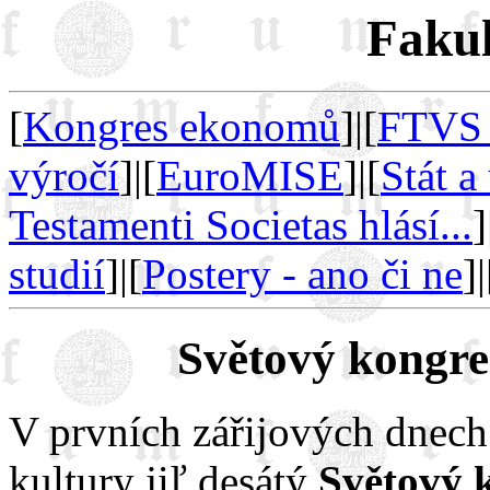
Fakul
[
Kongres ekonomů
]|[
FTVS 
výročí
]|[
EuroMISE
]|[
Stát a
Testamenti Societas hlásí...
]
studií
]|[
Postery - ano či ne
]|
Světový kongr
V prvních zářijových dnech
kultury jiľ desátý
Světový 