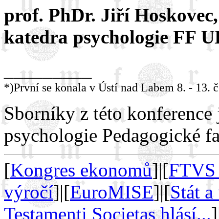
prof. PhDr. Jiří Hoskovec,
katedra psychologie FF 
_________
*)První se konala v Ústí nad Labem 8. - 13. 
Sborníky z této konference j
psychologie Pedagogické fa
[
Kongres ekonomů
]|[
FTVS 
výročí
]|[
EuroMISE
]|[
Stát a
Testamenti Societas hlásí...
]