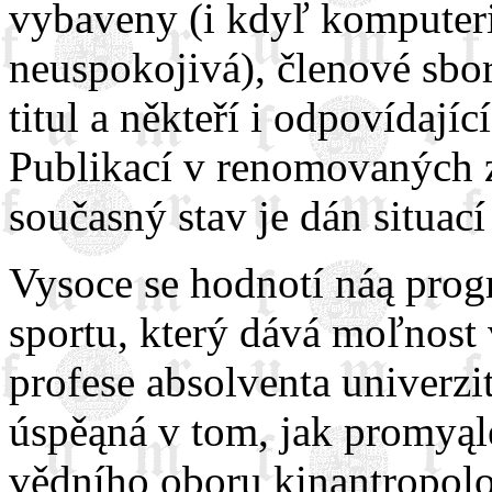
vybaveny (i kdyľ komputeri
neuspokojivá), členové sbor
titul a někteří i odpovídají
Publikací v renomovaných z
současný stav je dán situací
Vysoce se hodnotí náą prog
sportu, který dává moľnost
profese absolventa univerzit
úspěąná v tom, jak promyąl
vědního oboru kinantropolog