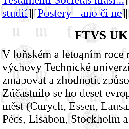
studií
]|[
Postery - ano či ne
]|
FTVS UK 
V loňském a letoąním roce r
výchovy Technické univerz
zmapovat a zhodnotit způso
Zúčastnilo se ho deset evro
měst (Curych, Essen, Lausa
Pécs, Lisabon, Stockholm a