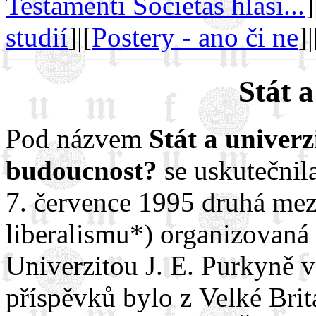
Testamenti Societas hlásí...
]
studií
]|[
Postery - ano či ne
]|
Stát a
Pod názvem
Stát a univerz
budoucnost?
se uskutečnil
7. července 1995 druhá mez
liberalismu*) organizovaná
Univerzitou J. E. Purkyně 
příspěvků bylo z Velké Brit