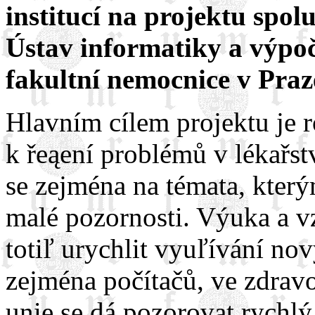
institucí na projektu spo
Ústav informatiky a výpo
fakultní nemocnice v Praz
Hlavním cílem projektu je ro
k řeąení problémů v lékařst
se zejména na témata, který
malé pozornosti. Výuka a v
totiľ urychlit vyuľívání no
zejména počítačů, ve zdrav
unie se dá pozorovat rychl