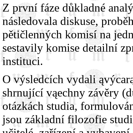
Z první fáze důkladné analý
následovala diskuse, probě
pětičlenných komisí na jedn
sestavily komise detailní z
instituci.
O výsledcích vydali ąvýcarą
shrnující vąechny závěry (d
otázkách studia, formulován
jsou základní filozofie studi
učitelé, zařízení a vybavení