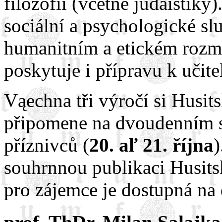
filozofii (včetně judaistiky)
sociální a psychologické sl
humanitním a etickém rozm
poskytuje i přípravu k učit
Vąechna tři výročí si Husit
připomene na dvoudenním s
příznivců (
20. aľ 21. října
)
souhrnnou publikaci Husits
pro zájemce je dostupná na 