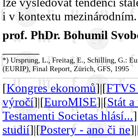
lze vysledovat tendenci stá
i v kontextu mezinárodním.
prof. PhDr. Bohumil Svob
______
*) Ursprung, L., Freitag, E., Schilling, G.: 
(EURIP), Final Report, Zürich, GFS, 1995
[
Kongres ekonomů
]|[
FTVS 
výročí
]|[
EuroMISE
]|[
Stát a
Testamenti Societas hlásí...
]
studií
]|[
Postery - ano či ne
]|