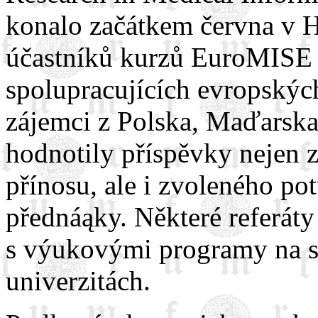
konalo začátkem června v 
účastníků kurzů EuroMISE a 
spolupracujících evropských 
zájemci z Polska, Maďarsk
hodnotily příspěvky nejen z
přínosu, ale i zvoleného po
přednáąky. Některé referáty
s výukovými programy na s
univerzitách.