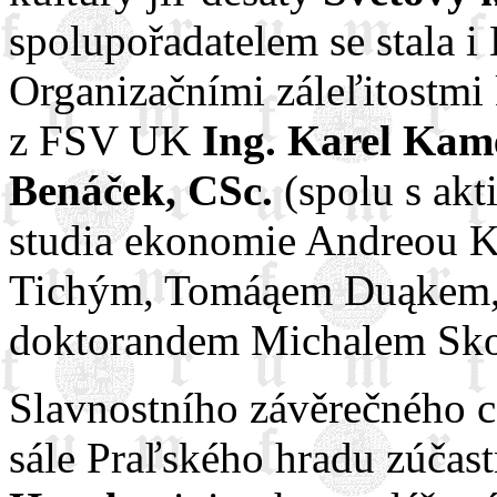
spolupořadatelem se stala 
Organizačními záleľitostmi 
z FSV UK
Ing. Karel Kam
Benáček, CSc.
(spolu s akt
studia ekonomie Andreou 
Tichým, Tomáąem Duąkem
doktorandem Michalem Sko
Slavnostního závěrečného 
sále Praľského hradu zúčast