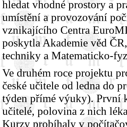
hledat vhodné prostory a p
umístění a provozování poč
vznikajícího Centra EuroM
poskytla Akademie věd ČR,
techniky a Matematicko-fyz
Ve druhém roce projektu p
české učitele od ledna do p
týden přímé výuky). První k
učitelé, polovina z nich lékař
Kurzy probíhaly v počítač