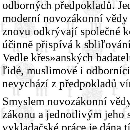
odborných předpokladů. Je
moderní novozákonní vědy je
znovu odkrývají společné k
účinně přispívá k sbliľován
Vedle křes»anských badatel
ľidé, muslimové i odborníci
nevychází z předpokladů vír
Smyslem novozákonní vědy
zákonu a jednotlivým jeho 
vykladačské práce je dána t