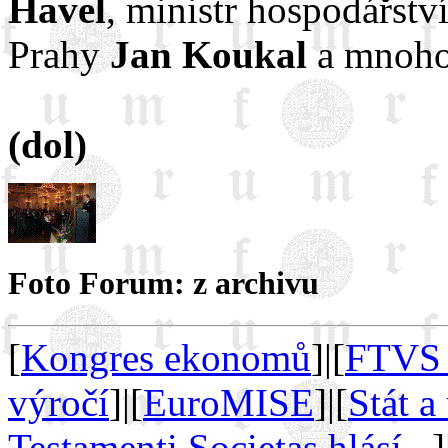
Havel
, ministr hospodářstv
Prahy
Jan Koukal
a mnoho
(dol)
Foto Forum: z archivu
[
Kongres ekonomů
]|[
FTVS 
výročí
]|[
EuroMISE
]|[
Stát a
Testamenti Societas hlásí...
]