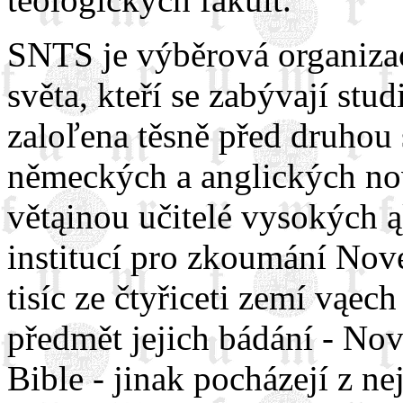
SNTS je výběrová organizac
světa, kteří se zabývají st
zaloľena těsně před druhou 
německých a anglických nov
větąinou učitelé vysokých 
institucí pro zkoumání Nové
tisíc ze čtyřiceti zemí vąec
předmět jejich bádání - Nov
Bible - jinak pocházejí z ne