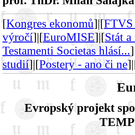
prof. ThDr. Milan Salajka
[
Kongres ekonomů
]|[
FTVS 
výročí
]|[
EuroMISE
]|[
Stát a
Testamenti Societas hlásí...
]
studií
]|[
Postery - ano či ne
]|
Eu
Evropský projekt sp
TEMP