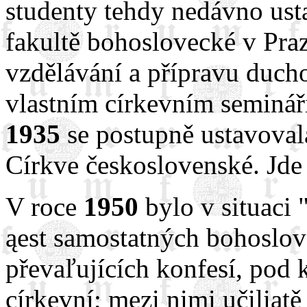
studenty tehdy nedávno ust
fakultě bohoslovecké v Pra
vzdělávání a přípravu duch
vlastním církevním semináři
1935
se postupně ustavovala
Církve československé. Jde 
V roce
1950
bylo v situaci "
ąest samostatných bohoslov
převaľujících konfesí, pod 
církevní; mezi nimi učiliąt