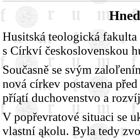
Hned 
Husitská teologická fakulta
s Církví československou h
Současně se svým zaloľení
nová církev postavena před
příątí duchovenstvo a rozvíj
V popřevratové situaci se uk
vlastní ąkolu. Byla tedy zvo