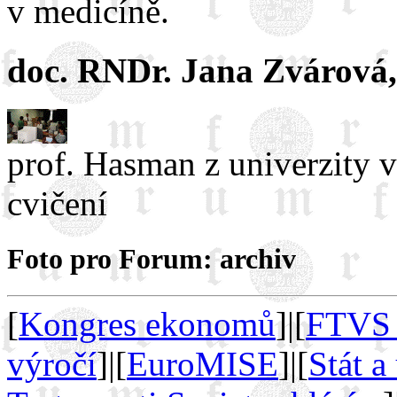
v medicíně.
doc. RNDr. Jana Zvárová,
prof. Hasman z univerzity v
cvičení
Foto pro Forum: archiv
[
Kongres ekonomů
]|[
FTVS 
výročí
]|[
EuroMISE
]|[
Stát a