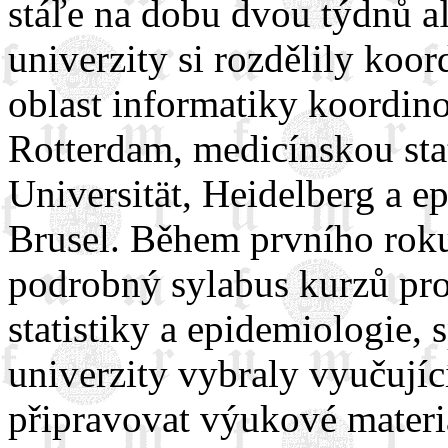
stáľe na dobu dvou týdnů a
univerzity si rozdělily koor
oblast informatiky koordin
Rotterdam, medicínskou sta
Universität, Heidelberg a e
Brusel. Během prvního roku
podrobný sylabus kurzů pro
statistiky a epidemiologie, 
univerzity vybraly vyučujíc
připravovat výukové materiá