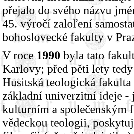
přejalo do svého názvu jmé
45. výročí zaloľení samost
bohoslovecké fakulty v Pra
V roce
1990
byla tato fakul
Karlovy; před pěti lety tedy
Husitská teologická fakult
základní univerzitní ideje -
kulturním a společenským f
vědeckou teologii, poskytuje