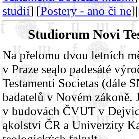
studií
]|[
Postery - ano či ne
]|
Studiorum Novi Test
Na přelomu dvou letních měs
v Praze seąlo padesáté výr
Testamenti Societas (dále 
badatelů v Novém zákoně. J
v budovách ČVUT v Dejvicí
ąkolství ČR a Univerzity Ka
teologických fakult.