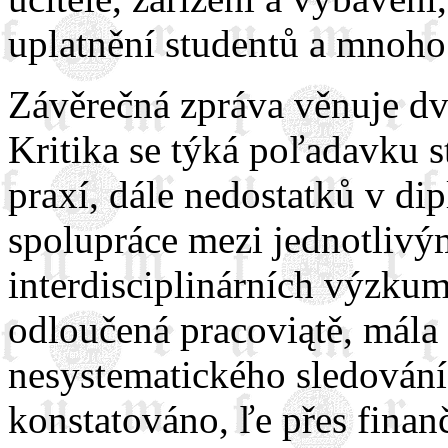
uplatnění studentů a mnoho 
Závěrečná zpráva věnuje dva
Kritika se týká poľadavku 
praxí, dále nedostatků v di
spolupráce mezi jednotlivý
interdisciplinárních výzkum
odloučená pracoviątě, mála 
nesystematického sledování 
konstatováno, ľe přes finanč