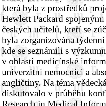
která byla z prostředků pro
Hewlett Packard spojenými v
českých učitelů, kteří se z
byla zorganizována týdenní 
kde se seznámili s výzkum
v oblasti medicínské inform
univerzitní nemocnici a abs
angličtiny. Na téma vědeck
diskutovalo v průběhu kon
Research in Medical Inform