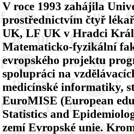
V roce 1993 zahájila Univ
prostřednictvím čtyř léka
UK, LF UK v Hradci Králo
Matematicko-fyzikální fa
evropského projektu p
spolupráci na vzdělávacíc
medicínské informatiky, st
EuroMISE (European educ
Statistics and Epidemiolog
zemí Evropské unie. Krom