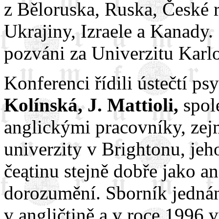
z Běloruska, Ruska, České 
Ukrajiny, Izraele a Kanady.
pozváni za Univerzitu Karlo
Konferenci řídili ústečtí p
Kolínská, J. Mattioli,
spol
anglickými pracovníky, ze
univerzity v Brightonu, jeh
čeątinu stejně dobře jako a
dorozumění. Sborník jednání
v angličtině a v roce 1996 