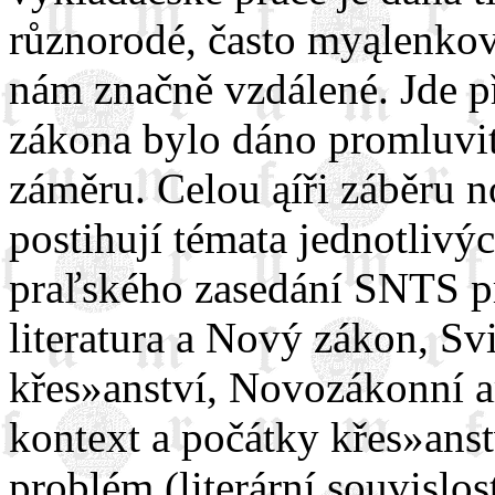
různorodé, často myąlenkov
nám značně vzdálené. Jde p
zákona bylo dáno promluvit 
záměru. Celou ąíři záběru 
postihují témata jednotlivý
praľského zasedání SNTS p
literatura a Nový zákon, S
křes»anství, Novozákonní 
kontext a počátky křes»anst
problém (literární souvislost