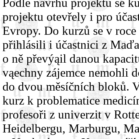
Podle návrhu projektu se k
projektu otevřely i pro účas
Evropy. Do kurzů se v roc
přihlásili i účastnici z Ma
o ně převýąil danou kapacit
vąechny zájemce nemohli do 
do dvou měsíčních bloků. 
kurz k problematice medicí
profesoři z univerzit v Rot
Heidelbergu, Marburgu, Ma