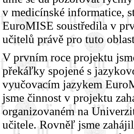
v medicínské informatice, st
EuroMISE soustředila v prv
učitelů právě pro tuto oblast
V prvním roce projektu jsm
překáľky spojené s jazykov
vyučovacím jazykem EuroMIS
jsme činnost v projektu zah
organizovaném na Univerzit
učitele. Rovněľ jsme zahájil