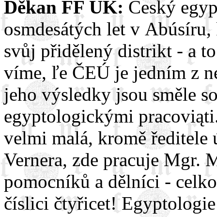
Děkan FF UK:
Český egypt
osmdesátých let v Abúsíru,
svůj přidělený distrikt - a 
víme, ľe ČEÚ je jedním z n
jeho výsledky jsou směle so
egyptologickými pracoviąti.
velmi malá, kromě ředitele 
Vernera, zde pracuje Mgr. M
pomocníků a dělníci - celko
číslici čtyřicet! Egyptologi