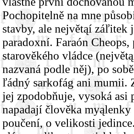
vlastně první dochovanou 
Pochopitelně na mne působ
stavby, ale největąí záľite
paradoxní. Faraón Cheops, 
starověkého vládce (největą
nazvaná podle něj), po sob
ľádný sarkofág ani mumii. 
jej zpodobňuje, vysoká asi 
napadají člověka myąlenky
poučení, o velikosti jedince