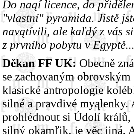
Do naąí licence, do přiděle
"vlastní" pyramida. Jistě js
navątívili, ale kaľdý z vás si
z prvního pobytu v Egyptě..
Děkan FF UK:
Obecně znám
se zachovaným obrovským a
klasické antropologie koléb
silné a pravdivé myąlenky. 
prohlédnout si Údolí králů, 
silný okamľik, je věc jiná. 