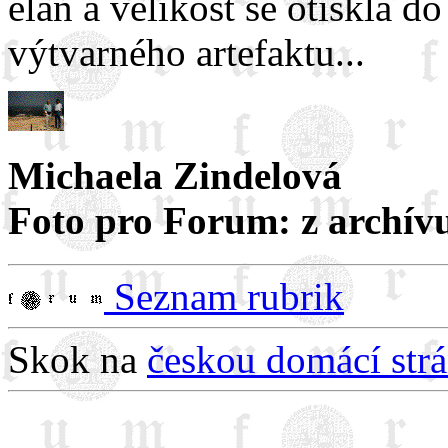
elán a velikost se otiskla d
výtvarného artefaktu...
Michaela Zindelová
Foto pro Forum: z archív
Seznam rubrik
Skok na
českou domácí st