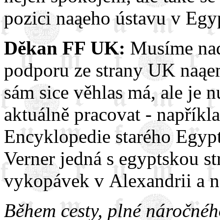
pozici naąeho ústavu v Egyp
Děkan FF UK:
Musíme nad
podporu ze strany UK naąe
sám sice věhlas má, ale je n
aktuálně pracovat - napříkl
Encyklopedie starého Egypt
Verner jedná s egyptskou s
vykopávek v Alexandrii a n
Během cesty, plné náročnéh