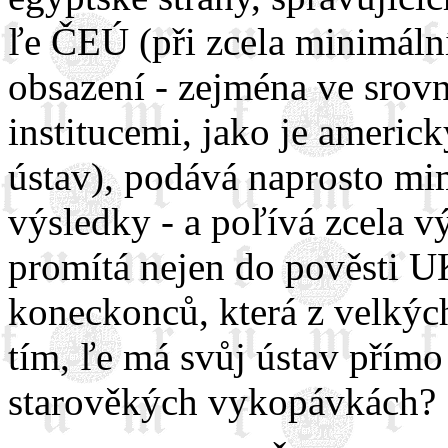
ľe ČEÚ (při zcela minimáln
obsazení - zejména ve srov
institucemi, jako je ameri
ústav), podává naprosto 
výsledky - a poľívá zcela vý
promítá nejen do pověsti UK
koneckonců, která z velkých
tím, ľe má svůj ústav přímo
starověkých vykopávkách?