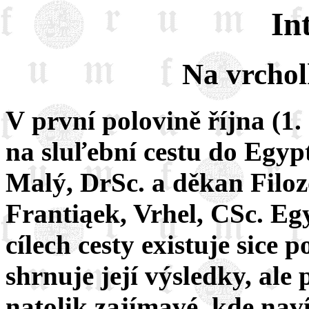
In
Na vrchol
V první polovině října (1.
na sluľební cestu do Egyp
Malý, DrSc. a děkan Filoz
Frantiąek, Vrhel, CSc. Egy
cílech cesty existuje sice
shrnuje její výsledky, ale 
natolik zajímavé, kde nav