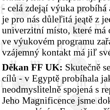
- celá zdejąí výuka probíhá
je pro nás důleľitá jeątě z 
univerzitní místo, které má
ve výukovém programu zařa
vzájemný kontakt má jiľ své
Děkan FF UK:
Skutečně se
cílů - v Egyptě probíhala ja
neodmyslitelně spojená s re
Jeho Magnificence jsme doká