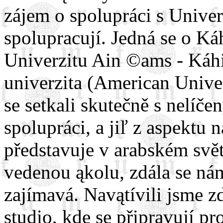
zájem o spolupráci s Univer
spolupracují. Jedná se o Káh
Univerzitu Ain ©ams - Káh
univerzita (American Unive
se setkali skutečně s nelí
spolupráci, a jiľ z aspektu n
představuje v arabském svě
vedenou ąkolu, zdála se ná
zajímavá. Navątívili jsme zd
studio, kde se připravují pr