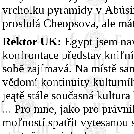
vrcholku pyramidy v Abúsíru
proslulá Cheopsova, ale máte
Rektor UK:
Egypt jsem navą
konfrontace představ kniľní
sobě zajímavá. Na místě sa
vědomí kontinuity kulturníh
jeątě stále současná kultura
... Pro mne, jako pro právní
moľností spatřit vytesanou