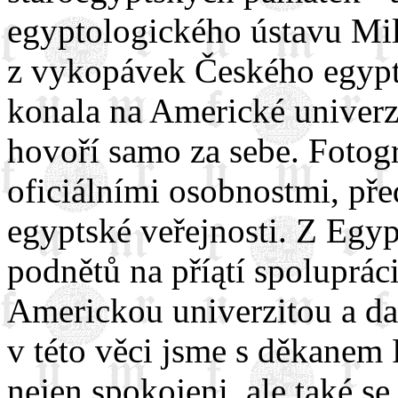
egyptologického ústavu Mil
z vykopávek Českého egypt
konala na Americké univerzi
hovoří samo za sebe. Fotog
oficiálními osobnostmi, před
egyptské veřejnosti. Z Egyp
podnětů na příątí spoluprác
Americkou univerzitou a da
v této věci jsme s děkanem 
nejen spokojeni, ale také se