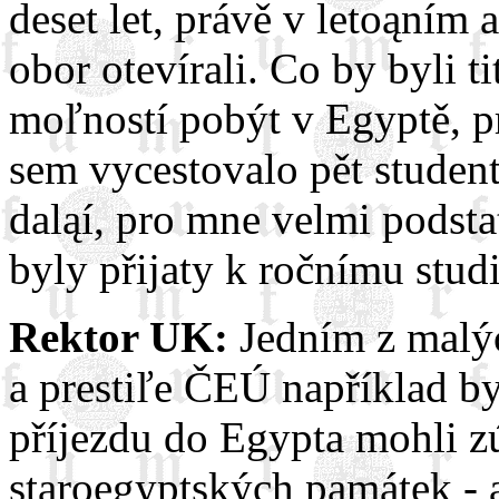
deset let, právě v letoąním
obor otevírali. Co by byli t
moľností pobýt v Egyptě, p
sem vycestovalo pět student
daląí, pro mne velmi podstat
byly přijaty k ročnímu stud
Rektor UK:
Jedním z malýc
a prestiľe ČEÚ například by
příjezdu do Egypta mohli zú
staroegyptských památek - 