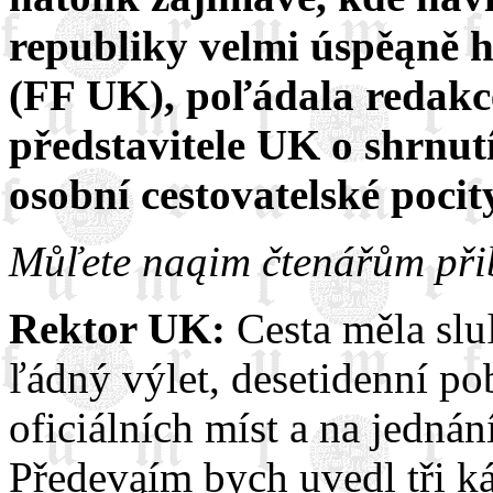
republiky velmi úspěąně h
(FF UK), poľádala redakc
představitele UK o shrnutí
osobní cestovatelské poci
Můľete naąim čtenářům přibl
Rektor UK:
Cesta měla sluľ
ľádný výlet, desetidenní po
oficiálních míst a na jednán
Předevąím bych uvedl tři káh