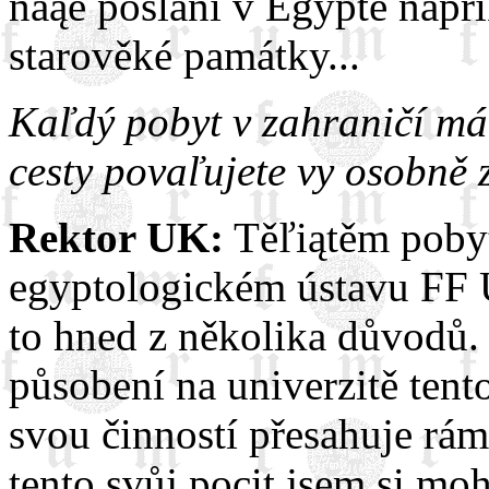
naąe poslání v Egyptě např
starověké památky...
Kaľdý pobyt v zahraničí má 
cesty povaľujete vy osobně z
Rektor UK:
Těľiątěm pobyt
egyptologickém ústavu FF U
to hned z několika důvodů.
působení na univerzitě tento
svou činností přesahuje rám
tento svůj pocit jsem si moh