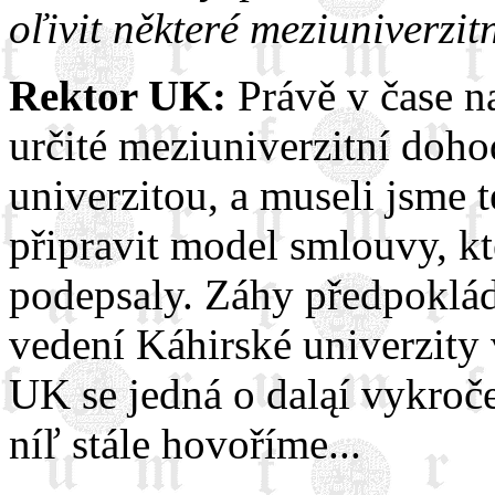
oľivit některé meziuniverzitn
Rektor UK:
Právě v čase n
určité meziuniverzitní doho
univerzitou, a museli jsme
připravit model smlouvy, kt
podepsaly. Záhy předpoklá
vedení Káhirské univerzity 
UK se jedná o daląí vykroče
níľ stále hovoříme...