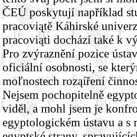
ČEÚ poskytují například s
pracoviątě Káhirské univer
pracoviąti dochází také k v
Pro zvýraznění pozice ústav
oficiální osobnosti, se kter
moľnostech roząíření činno
Nejsem pochopitelně egypto
viděl, a mohl jsem je konf
egyptologickém ústavu a s 
egyptské strany, spravující