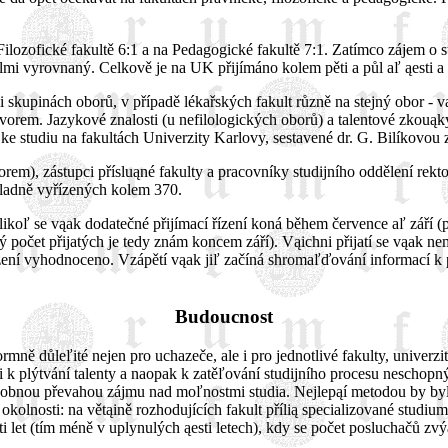
ilozofické fakultě 6:1 a na Pedagogické fakultě 7:1. Zatímco zájem o 
lmi vyrovnaný. Celkově je na UK přijímáno kolem pěti a půl aľ ąesti a 
i skupinách oborů, v případě lékařských fakult různě na stejný obor 
hovorem. Jazykové znalosti (u nefilologických oborů) a talentové zko
 ke studiu na fakultách Univerzity Karlovy, sestavené dr. G. Bilíkovou 
rem), zástupci přísluąné fakulty a pracovníky studijního oddělení rek
 kladně vyřízených kolem 370.
likoľ se vąak dodatečné přijímací řízení koná během července aľ září (pro
 počet přijatých je tedy znám koncem září). Vąichni přijatí se vąak nem
zení vyhodnoceno. Vzápětí vąak jiľ začíná shromaľďování informací k p
Budoucnost
ormně důleľité nejen pro uchazeče, ale i pro jednotlivé fakulty, univerz
k plýtvání talenty a naopak k zatěľování studijního procesu neschopn
ásobnou převahou zájmu nad moľnostmi studia. Nejlepąí metodou by by
okolnosti: na větąině rozhodujících fakult přílią specializované studiu
 let (tím méně v uplynulých ąesti letech), kdy se počet posluchačů zvý