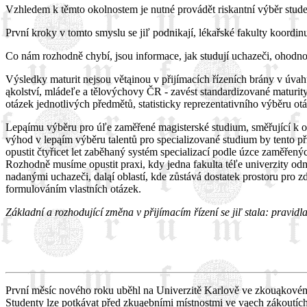
Vzhledem k těmto okolnostem je nutné provádět riskantní výběr stud
První kroky v tomto smyslu se jiľ podnikají, lékařské fakulty koordi
Co nám rozhodně chybí, jsou informace, jak studují uchazeči, ohodnoc
Výsledky maturit nejsou větąinou v přijímacích řízeních brány v úva
ąkolství, mládeľe a tělovýchovy ČR - zavést standardizované maturity
otázek jednotlivých předmětů, statisticky reprezentativního výběru o
Lepąímu výběru pro úľe zaměřené magisterské studium, směřující k o
výhod v lepąím výběru talentů pro specializované studium by tento př
opustit čtyřicet let zaběhaný systém specializací podle úzce zaměřen
Rozhodně musíme opustit praxi, kdy jedna fakulta téľe univerzity odm
nadanými uchazeči, daląí oblastí, kde zůstává dostatek prostoru pro
formulováním vlastních otázek.
Základní a rozhodující změna v přijímacím řízení se jiľ stala: pravid
První měsíc nového roku uběhl na Univerzitě Karlově ve zkouąkovém r
Studenty lze potkávat před zkuąebními místnostmi ve vąech zákoutích 