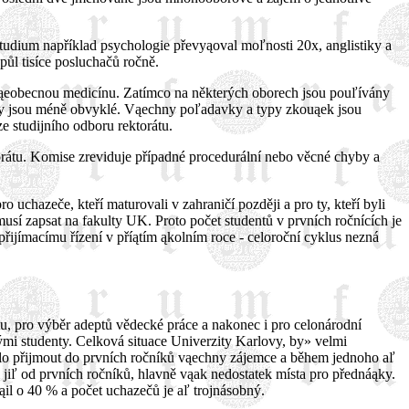
studium například psychologie převyąoval moľnosti 20x, anglistiky a
půl tisíce posluchačů ročně.
- vąeobecnou medicínu. Zatímco na některých oborech jsou pouľívány
uąky jsou méně obvyklé. Vąechny poľadavky a typy zkouąek jsou
ze studijního odboru rektorátu.
torátu. Komise zreviduje případné procedurální nebo věcné chyby a
 uchazeče, kteří maturovali v zahraničí později a pro ty, kteří byli
usí zapsat na fakulty UK. Proto počet studentů v prvních ročnících je
řijímacímu řízení v příątím ąkolním roce - celoroční cyklus nezná
itu, pro výběr adeptů vědecké práce a nakonec i pro celonárodní
ými studenty. Celková situace Univerzity Karlovy, by» velmi
lo přijmout do prvních ročníků vąechny zájemce a během jednoho aľ
m jiľ od prvních ročníků, hlavně vąak nedostatek místa pro přednáąky.
ąil o 40 % a počet uchazečů je aľ trojnásobný.