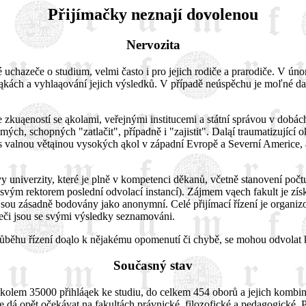
Přijímačky neznají dovolenou
Nervozita
chazeče o studium, velmi často i pro jejich rodiče a prarodiče. V úno
uąkách a vyhlaąování jejich výsledků. V případě neúspěchu je moľné dal
e zkuąeností se ąkolami, veřejnými institucemi a státní správou v dob
ých, schopných "zatlačit", případně i "zajistit". Daląí traumatizující 
 s valnou větąinou vysokých ąkol v západní Evropě a Severní Americe, 
y univerzity, které je plně v kompetenci děkanů, včetně stanovení počt
e svým rektorem poslední odvolací instancí). Zájmem vąech fakult je získ
ou zásadně bodovány jako anonymní. Celé přijímací řízení je organizov
eči jsou se svými výsledky seznamováni.
průběhu řízení doąlo k nějakému opomenutí či chybě, se mohou odvolat k
Současný stav
kolem 35000 přihláąek ke studiu, do celkem 454 oborů a jejich kombin
 se dá opět očekávat na fakultách právnické, filozofické a pedagogické