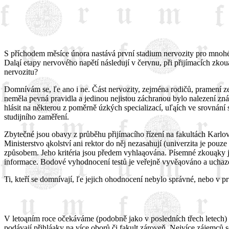
S příchodem měsíce února nastává první stadium nervozity pro mnohé u
Daląí etapy nervového napětí následují v červnu, při přijímacích zko
nervozitu?
Domnívám se, ľe ano i ne. Část nervozity, zejména rodičů, pramení z
neměla pevná pravidla a jedinou nejistou záchranou bylo nalezení znám
hlásit na některou z poměrně úzkých specializací, uľąích ve srovnání
studijního zaměření.
Zbytečné jsou obavy z průběhu přijímacího řízení na fakultách Karlov
Ministerstvo ąkolství ani rektor do něj nezasahují (univerzita je pouz
způsobem. Jeho kritéria jsou předem vyhlaąována. Písemné zkouąky js
informace. Bodové vyhodnocení testů je veřejně vyvěąováno a uchaz
Ti, kteří se domnívají, ľe jejich ohodnocení nebylo správné, nebo v 
V letoąním roce očekáváme (podobně jako v posledních třech letech) 
podávají přihláąky na více oborů či fakult zároveň. Nejvíce zájemců