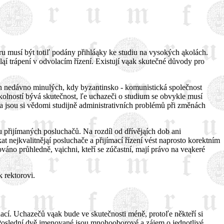
ru musí být totiľ podány přihláąky ke studiu na vysokých ąkolách.
ąí trápení v odvolacím řízení. Existují vąak skutečné důvody pro
ách nedávno minulých, kdy byzantinsko - komunistická společnost
okolností bývá skutečnost, ľe uchazeči o studium se obvykle musí
a jsou si vědomi studijně administrativních problémů při změnách
u přijímaných posluchačů. Na rozdíl od dřívějąích dob ani
at nejkvalitnějąí posluchače a přijímací řízení vést naprosto korektním
áno průhledně, vąichni, kteří se zúčastní, mají právo na veąkeré
 rektorovi.
ací. Uchazečů vąak bude ve skutečnosti méně, protoľe někteří si
. Poslední dvě jmenované jsou mnohooborové a zájem o jednotlivé