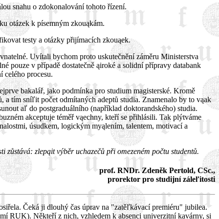
lou snahu o zdokonalování tohoto řízení.
abanku otázek k písemným zkouąkám.
ikovat testy a otázky přijímacích zkouąek.
ovnatelné. Uvítali bychom proto uskutečnění záměru Ministerstva
né pouze v případě dostatečně ąiroké a solidní přípravy databank
í celého procesu.
nejprve bakalář, jako podmínka pro studium magisterské. Kromě
ů, a tím sníľit počet odmítaných adeptů studia. Znamenalo by to vąak
sunout aľ do postgraduálního (například doktorandského) studia.
uzném akceptuje téměř vąechny, kteří se přihlásili. Tak plýtváme
znalostmi, úsudkem, logickým myąlením, talentem, motivací a
osti zůstává: zlepąit výběr uchazečů při omezeném počtu studentů.
prof. RNDr. Zdeněk Pertold, CSc.,
prorektor pro studijní záleľitosti
iřela. Čeká ji dlouhý čas úprav na "zatěľkávací premiéru" jubilea.
emí RUK). Někteří z nich, vzhledem k absenci univerzitní kavárny, si