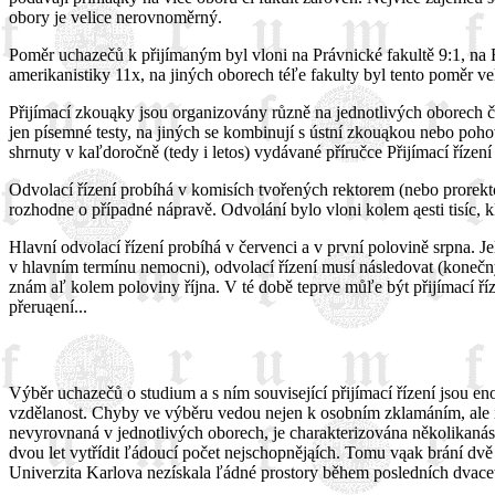
obory je velice nerovnoměrný.
Poměr uchazečů k přijímaným byl vloni na Právnické fakultě 9:1, na F
amerikanistiky 11x, na jiných oborech téľe fakulty byl tento poměr ve
Přijímací zkouąky jsou organizovány různě na jednotlivých oborech č
jen písemné testy, na jiných se kombinují s ústní zkouąkou nebo po
shrnuty v kaľdoročně (tedy i letos) vydávané příručce Přijímací řízení
Odvolací řízení probíhá v komisích tvořených rektorem (nebo prorekto
rozhodne o případné nápravě. Odvolání bylo vloni kolem ąesti tisíc,
Hlavní odvolací řízení probíhá v červenci a v první polovině srpna. Je
v hlavním termínu nemocni), odvolací řízení musí následovat (konečný
znám aľ kolem poloviny října. V té době teprve můľe být přijímací ří
přeruąení...
Výběr uchazečů o studium a s ním související přijímací řízení jsou en
vzdělanost. Chyby ve výběru vedou nejen k osobním zklamáním, ale i 
nevyrovnaná v jednotlivých oborech, je charakterizována několikan
dvou let vytřídit ľádoucí počet nejschopnějąích. Tomu vąak brání dvě 
Univerzita Karlova nezískala ľádné prostory během posledních dvaceti