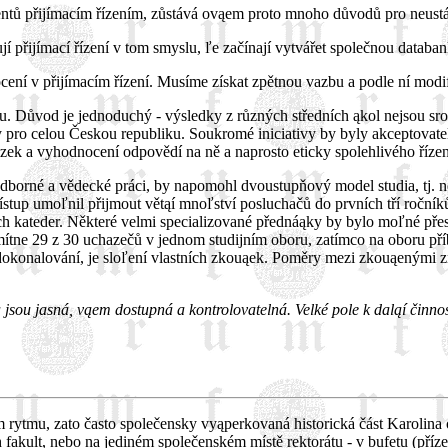
entů přijímacím řízením, zůstává ovąem proto mnoho důvodů pro neustá
nují přijímací řízení v tom smyslu, ľe začínají vytvářet společnou dat
ení v přijímacím řízení. Musíme získat zpětnou vazbu a podle ní modif
hu. Důvod je jednoduchý - výsledky z různých středních ąkol nejsou sr
 pro celou Českou republiku. Soukromé iniciativy by byly akceptovatel
tázek a vyhodnocení odpovědí na ně a naprosto eticky spolehlivého řízen
dborné a vědecké práci, by napomohl dvoustupňový model studia, tj. 
ístup umoľnil přijmout větąí mnoľství posluchačů do prvních tří ročník
ých kateder. Některé velmi specializované přednáąky by bylo moľné pře
ítne 29 z 30 uchazečů v jednom studijním oboru, zatímco na oboru příb
 zdokonalování, je sloľení vlastních zkouąek. Poměry mezi zkouąenými 
la jsou jasná, vąem dostupná a kontrolovatelná. Velké pole k daląí činn
ytmu, zato často společensky vyąperkovaná historická část Karolina os
fakult, nebo na jediném společenském místě rektorátu - v bufetu (příz