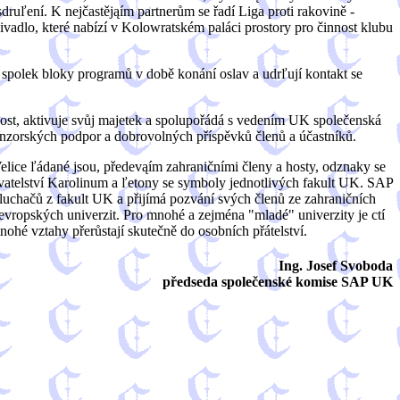
uľení. K nejčastějąím partnerům se řadí Liga proti rakovině -
dlo, které nabízí v Kolowratském paláci prostory pro činnost klubu
 spolek bloky programů v době konání oslav a udrľují kontakt se
ost, aktivuje svůj majetek a spolupořádá s vedením UK společenská
nzorských podpor a dobrovolných příspěvků členů a účastníků.
elice ľádané jsou, předevąím zahraničními členy a hosty, odznaky se
atelství Karolinum a ľetony se symboly jednotlivých fakult UK. SAP
sluchačů z fakult UK a přijímá pozvání svých členů ze zahraničních
evropských univerzit. Pro mnohé a zejména "mladé" univerzity je ctí
ohé vztahy přerůstají skutečně do osobních přátelství.
Ing. Josef Svoboda
předseda společenské komise SAP UK