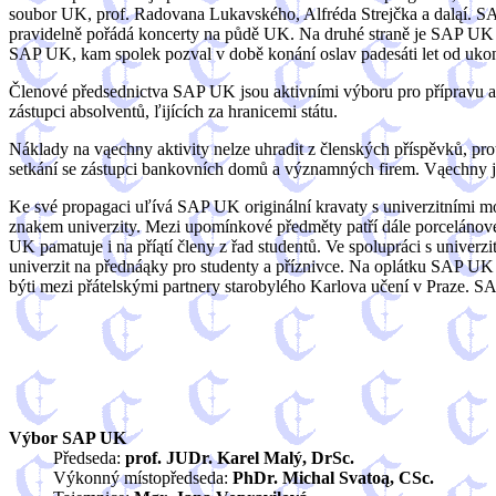
soubor UK, prof. Radovana Lukavského, Alfréda Strejčka a daląí. SA
pravidelně pořádá koncerty na půdě UK. Na druhé straně je SAP UK 
SAP UK, kam spolek pozval v době konání oslav padesáti let od ukon
Členové předsednictva SAP UK jsou aktivními výboru pro přípravu a o
zástupci absolventů, ľijících za hranicemi státu.
Náklady na vąechny aktivity nelze uhradit z členských příspěvků, p
setkání se zástupci bankovních domů a významných firem. Vąechny j
Ke své propagaci uľívá SAP UK originální kravaty s univerzitními mot
znakem univerzity. Mezi upomínkové předměty patří dále porcelánov
UK pamatuje i na příątí členy z řad studentů. Ve spolupráci s univer
univerzit na přednáąky pro studenty a příznivce. Na oplátku SAP UK h
býti mezi přátelskými partnery starobylého Karlova učení v Praze. SA
Výbor SAP UK
Předseda:
prof. JUDr. Karel Malý, DrSc.
Výkonný místopředseda:
PhDr. Michal Svatoą, CSc.