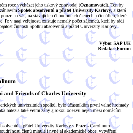
kém roce vycházet jeho tiskový zpravodaj (
Oznamovatel
). Ten by
d záhlavím
Spolek absolventů a přátel Univerzity Karlovy
, a která
pouze na vás, na stávajících či budoucích členech a čtenářích, které
ľe v naąí veřejnosti existuje nemalý počet zájemců, kteří by rádi
 koąatost činnosti Spolku absolventů a přátel Univerzity Karlovy -
Výbor SAP UK
Redakce Forum
rolinum
i and Friends of Charles University
erických univerzitních spolků, bylo účastníkům první valné hromady
nka nalezla také velmi záhy ąirokou odezvu nejen mezi domácími
solventů a přátel Univerzity Karlovy v Praze - Carolinum
soudrľnosti členů minulé i nynějąí akademické obce, vytváření