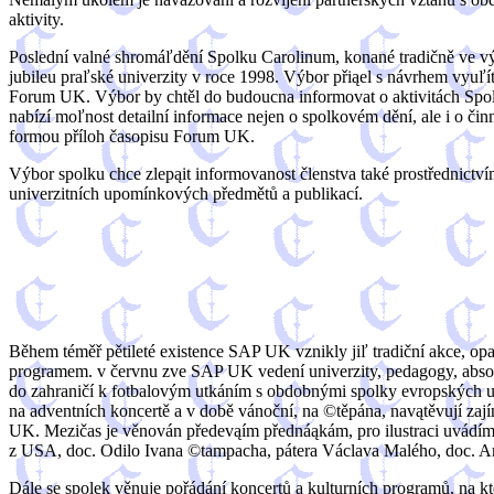
aktivity.
Poslední valné shromáľdění Spolku Carolinum, konané tradičně ve výr
jubileu praľské univerzity v roce 1998. Výbor přiąel s návrhem vyuľ
Forum UK. Výbor by chtěl do budoucna informovat o aktivitách Spolk
nabízí moľnost detailní informace nejen o spolkovém dění, ale i o či
formou příloh časopisu Forum UK.
Výbor spolku chce zlepąit informovanost členstva také prostřednictví
univerzitních upomínkových předmětů a publikací.
Během téměř pětileté existence SAP UK vznikly jiľ tradiční akce, op
programem. v červnu zve SAP UK vedení univerzity, pedagogy, absolve
do zahraničí k fotbalovým utkáním s obdobnými spolky evropských uni
na adventních koncertě a v době vánoční, na ©těpána, navątěvují zaj
UK. Mezičas je věnován předevąím přednáąkám, pro ilustraci uvádím
z USA, doc. Odilo Ivana ©tampacha, pátera Václava Malého, doc. Anto
Dále se spolek věnuje pořádání koncertů a kulturních programů, na 