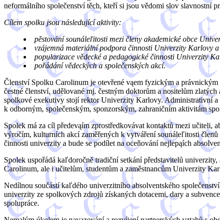
neformálního společenství těch, kteří si jsou vědomi slov slavnostní 
Cílem spolku jsou následující aktivity:
pěstování sounáleľitosti mezi členy akademické obce Univer
vzájemná materiální podpora činnosti Univerzity Karlovy 
popularizace vědecké a pedagogické činnosti Univerzity Karlo
pořádání vědeckých a společenských akcí
.
Členství Spolku Carolinum je otevřené vąem fyzickým a právnickým o
čestné členství, udělované mj. čestným doktorům a nositelům zlatých
spolkové exekutivy stojí rektor Univerzity Karlovy. Administrativní 
k odborným, společenským, sponzorským, zahraničním aktivitám spo
Spolek má za cíl předevąím zprostředkovávat kontaktů mezi učiteli,
výročím, kulturních akcí zaměřených k vytváření sounáleľitosti čle
činnosti univerzity a bude se podílet na oceňování nejlepąích absolve
Spolek uspořádá kaľdoročně tradiční setkání představitelů univerzity
Carolinum, ale i učitelům, studentům a zaměstnancům Univerzity Kar
Nedílnou součástí kaľdého univerzitního absolventského společenství
univerzity ze spolkových zdrojů získaných dotacemi, dary a subvence
spolupráce.
Nemalým úkolem je navazování a rozvíjení partnerských vztahů s obdo