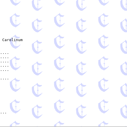
 Carolinum

....

....

....

....

....

....

...
