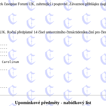
tek časopisu Forum UK, zahrnující i poątovné. Závaznou přihláąku zaą
oční předplatné 14 čísel univerzitního čtrnáctideníku činí pro členy
....

....

....

....

 Carolinum 

....

....

Upomínkové předměty - nabídkový list