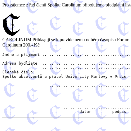
Pro zájemce z řad členů Spolku Carolinum připojujeme předplatní lís
CAROLINUM Přihlaąuji se k pravidelnému odběru časopisu Forum UK. R
Carolinum 200,- Kč.
Jméno a příjmení ......................................
                 ......................................
Adresa bydliątě  ......................................
                 ......................................
Členské číslo 

Spolku absolventů a přátel Univerzity Karlovy v Praze -
                    ...................................
                          .............................