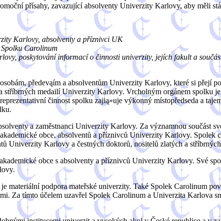
promoční přísahy, zavazující absolventy Univerzity Karlovy, aby měli s
zity Karlovy, absolventy a příznivci UK
a Spolku Carolinum
vy, poskytování informací o činnosti univerzity, jejích fakult a součás
sobám, předevąím a absolventům Univerzity Karlovy, které si přejí pod
 a stříbrných medailí Univerzity Karlovy. Vrcholným orgánem spolku je
a reprezentativní činnost spolku zajią»uje výkonný místopředseda a ta
lku.
 absolventy a zaměstnanci Univerzity Karlovy. Za významnou součást s
nů akademické obce, absolventů a příznivců Univerzity Karlovy. Spole
ntů Univerzity Karlovy a čestných doktorů, nositelů zlatých a stříbrnýc
, akademické obce s absolventy a příznivců Univerzity Karlovy. Své spo
lovy.
 je materiální podpora mateřské univerzity. Také Spolek Carolinum po
mi. Za tímto účelem uzavřel Spolek Carolinum a Univerzita Karlova sml
bnými institucemi univerzit a vysokých ąkol v České republice a v zah