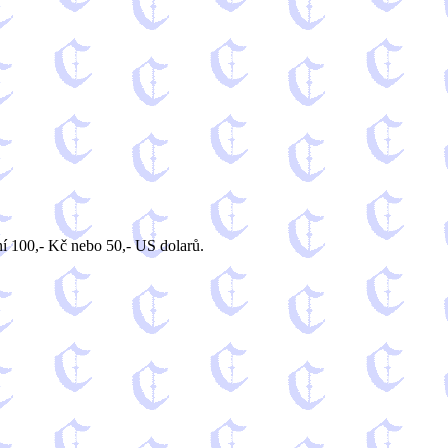
ní 100,- Kč nebo 50,- US dolarů.