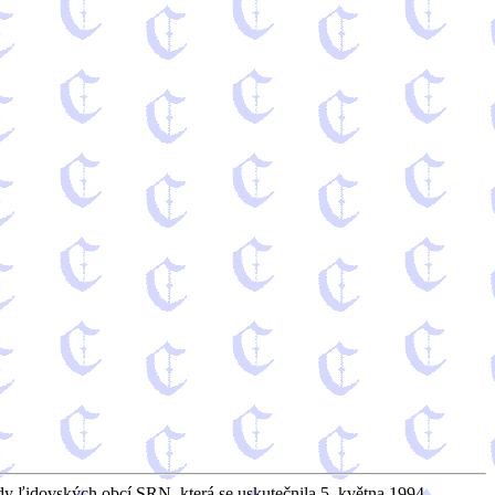
dy ľidovských obcí SRN, která se uskutečnila 5. května 1994.