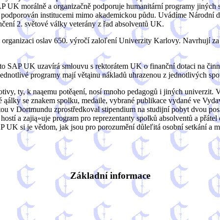
P UK morálně a organizačně podporuje humanitární programy jiných sdr
podporován institucemi mimo akademickou půdu. Uvádíme Národní diva
čení 2. světové války veterány z řad absolventů UK.
rganizaci oslav 650. výročí zaloľení Univerzity Karlovy. Navrhují za
roto SAP UK uzavírá smlouvu s rektorátem UK o finanční dotaci na činn
ednotlivé programy mají větąinu nákladů uhrazenou z jednotlivých spo
ivy, ty, k naąemu potěąení, nosí mnoho pedagogů i jiných univerzit. V
é ąálky se znakem spolku, medaile, vybrané publikace vydané ve Vydav
zitou v Dortmundu zprostředkoval stipendium na studijní pobyt dvou po
ostí a zajią»uje program pro reprezentanty spolků absolventů a přátel 
P UK si je vědom, jak jsou pro porozumění důleľitá osobní setkání a mn
Základní informace