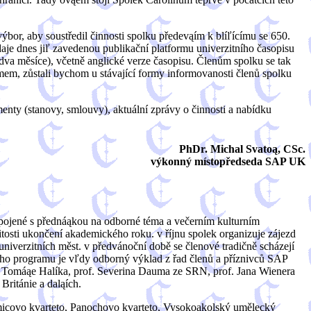
bor, aby soustředil činnosti spolku předevąím k blíľícímu se 650.
aje dnes jiľ zavedenou publikační platformu univerzitního časopisu
va měsíce), včetně anglické verze časopisu. Členům spolku se tak
jmem, zůstali bychom u stávající formy informovanosti členů spolku
menty (stanovy, smlouvy), aktuální zprávy o činnosti a nabídku
PhDr. Michal Svatoą, CSc.
výkonný místopředseda SAP UK
 spojené s přednáąkou na odborné téma a večerním kulturním
tosti ukončení akademického roku. v říjnu spolek organizuje zájezd
niverzitních měst. v předvánoční době se členové tradičně scházejí
dého programu je vľdy odborný výklad z řad členů a příznivců SAP
. Tomáąe Halíka, prof. Severina Dauma ze SRN, prof. Jana Wienera
ritánie a daląích.
tamicovo kvarteto, Panochovo kvarteto, Vysokoąkolský umělecký