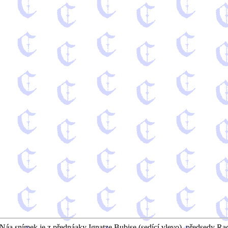
 Náą snímek je z přednáąky Ignatze Bubise (sedící vlevo), předsedy Ra