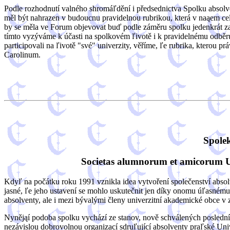
Podle rozhodnutí valného shromáľdění i předsednictva Spolku absolve
měl být nahrazen v budoucnu pravidelnou rubrikou, která v naąem ce
by se měla ve Forum objevovat buď podle záměru spolku jedenkrát za dv
tímto vyzýváme k účasti na spolkovém ľivotě i k pravidelnému odběru 
participovali na ľivotě "své" univerzity, věříme, ľe rubrika, kterou pr
Carolinum.
Spolek
Societas alumnorum et amicorum Uni
Kdyľ na počátku roku 1991 vznikla idea vytvoření společenství abso
jasné, ľe jeho ustavení se mohlo uskutečnit jen díky onomu úľasném
absolventy, ale i mezi bývalými členy univerzitní akademické obce v z
Nynějąí podoba spolku vychází ze stanov, nově schválených poslední
nezávislou dobrovolnou organizací sdruľující absolventy praľské Univ