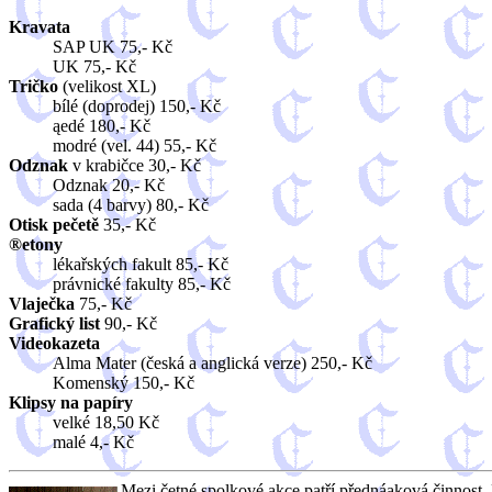
Kravata
SAP UK 75,- Kč
UK 75,- Kč
Tričko
(velikost XL)
bílé (doprodej) 150,- Kč
ąedé 180,- Kč
modré (vel. 44) 55,- Kč
Odznak
v krabičce 30,- Kč
Odznak 20,- Kč
sada (4 barvy) 80,- Kč
Otisk pečetě
35,- Kč
®etony
lékařských fakult 85,- Kč
právnické fakulty 85,- Kč
Vlaječka
75,- Kč
Grafický list
90,- Kč
Videokazeta
Alma Mater (česká a anglická verze) 250,- Kč
Komenský 150,- Kč
Klipsy na papíry
velké 18,50 Kč
malé 4,- Kč
Mezi četné spolkové akce patří přednáąková činnost.