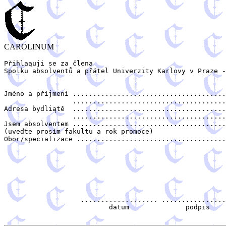
CAROLINUM
Přihlaąuji se za člena 

Spolku absolventů a přátel Univerzity Karlovy v Praze -
Jméno a příjmení ......................................
                 ......................................
Adresa bydliątě  ......................................
                 ......................................
Jsem absolventem ......................................
(uveďte prosím fakultu a rok promoce)

Obor/specializace .....................................
                   ................... ................
                          datum              podpis
