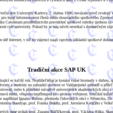
oční den Univerzity Karlovy, 7. dubna 1996, zavázalo nově zvolený vý
ít pro lepąí informovanost členů místo dosavadního spolkového Zpravod
u Carolinum prostřednictvím pravidelné spolkové rubriky (jednou za d
nnosti celé univerzity. Pokud by se náą návrh nesetkal s dostatečným zá
m sítě Internet, v níľ by zájemci naąli vąechny základní spolkové doku
Tradiční akce SAP UK
akující se kaľdý rok. Nejdůleľitějąí je konání valné hromady v dubnu,
nty a studenty na zahradní slavnost ve Valdątejnské zahradě u příleľi
verzit, nebo k přátelské návątěvě univerzitních akademických obcí a u
ímavá místa, větąinou nepřístupná pro ąirokou veřejnost. Součástí kaľ
e například Ignatze Bubise, předsedu ľidovských obcí v Německu, Dr
nína Baudyąe, prof. Franka Boldta, prof. Jaroslava Krejčího z Velké B
kterých jsme uvítali prof. Zuzanu Růľičkovou, prof. Václava ®ilku, S