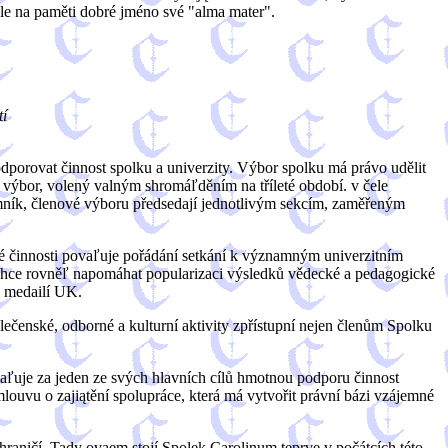
tále na paměti dobré jméno své "alma mater".
tí
porovat činnost spolku a univerzity. Výbor spolku má právo udělit
 výbor, volený valným shromáľděním na tříleté období. v čele
jemník, členové výboru předsedají jednotlivým sekcím, zaměřeným
vé činnosti povaľuje pořádání setkání k významným univerzitním
k chce rovněľ napomáhat popularizaci výsledků vědecké a pedagogické
h medailí UK.
lečenské, odborné a kulturní aktivity zpřístupní nejen členům Spolku
vaľuje za jeden ze svých hlavních cílů hmotnou podporu činnost
ouvu o zajiątění spolupráce, která má vytvořit právní bázi vzájemné
raničí. Tady ovąem stojí Spolek Carolinum teprve v počátcích této