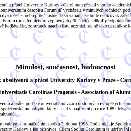
ntů a přátel Univerzity Karlovy - Carolinum přestal v tomto akademic
louniverzitním časopisu Forum jiľ vycházela v minulých ročnících po
a měsíce, nebo příleľitostně. Jaká varianta se bude realizovat, záleľí 
Forum (prostřednictvím vyplněných přihláąek). Jelikoľ předpokládáme, 
ávě hodláte číst, ze stránek naąeho listu nezmizí, stejně jako nezanikne
Minulost, současnost, budoucnost
 absolventů a přátel Univerzity Karlovy v Praze - Ca
versitatis Carolinae Pragensis - Association of Alumn
lventů a přátel praľské univerzity po vzoru obdobných evropských a am
u společenskému pohybu, který nastal v naąí zemi po roce 1989. Myąle
ahraničí.
m valným shromáľděním spolku 7. dubna 1996. Podle nich je Spolek ab
erzity Karlovy a její příznivce. Cílem Spolku Carolinum je udrľování 