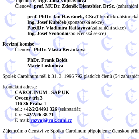
Tajemnice:
Mgr. Jana Vopravilová
Členové:
prof. MUDr. Zdeněk Dientsbier, DrSc.
(zahraniční
prof. PhDr. Jan Havránek, CSc.
(filozoficko-historická
Ing. Josef Kubíček
(sponzorská sekce)
PaedDr. Vladimíra Rattayová
(zahraniční sekce)
Ing. Josef Svoboda
(společenská sekce)
Revizní komise
Členové:
PhDr. Vlasta Beránková
PhDr. Frank Boldt
Marie Loskotová
Spolek Carolinum měl k 31. 3. 1996 792 platících členů (54 zahranič
Kontaktní adresa:
CAROLINUM - SAP UK
Ovocný trh 3
116 36 Praha 1
tel.:
+42/2/24491 326
(sekretariát)
fax:
+42/2/26 38 71
E-mail:
rozvoj@ruk.cuni.cz
Zájemcům o členství ve Spolku Carolinum připojujeme členskou přihl