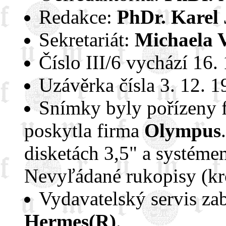
Redakce:
PhDr. Karel 
Sekretariát:
Michaela 
Číslo III/6 vychází 16.
Uzávěrka čísla 3. 12. 1
Snímky byly pořízeny f
poskytla firma
Olympus
disketách 3,5" a systéme
Nevyľádané rukopisy (kro
Vydavatelský servis zab
Hermes(R)
.