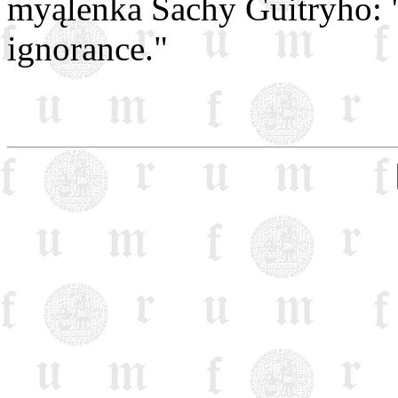
myąlenka Sachy Guitryho: "
ignorance."