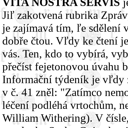
VITA NOSTRA SERVIS
j
Jiľ zakotvená rubrika Zpráv
je zajímavá tím, ľe sdělení 
dobře čtou. Vľdy ke čtení je
vás. Ten, kdo to vybírá, vyb
přečíst fejetonovou úvahu b
Informační týdeník je vľdy
v č. 41 zněl: "Zatímco nemoc
léčení podléhá vrtochům, nez
William Withering). V čísle