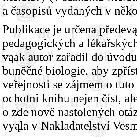
a časopisů vydaných v někol
Publikace je určena předev
pedagogických a lékařských
vąak autor zařadil do úvod
buněčné biologie, aby zpřís
veřejnosti se zájmem o tuto
ochotni knihu nejen číst, al
o zde nově nastolených otá
vyąla v Nakladatelství Vesm