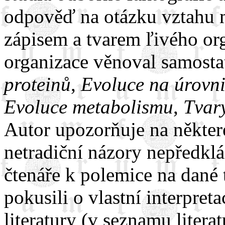
odpověď na otázku vztahu 
zápisem a tvarem ľivého o
organizace věnoval samosta
proteinů
,
Evoluce na úrovni
Evoluce metabolismu
,
Tvary
Autor upozorňuje na některé
netradiční názory nepředkl
čtenáře k polemice na dané 
pokusili o vlastní interpret
literatury (v seznamu litera