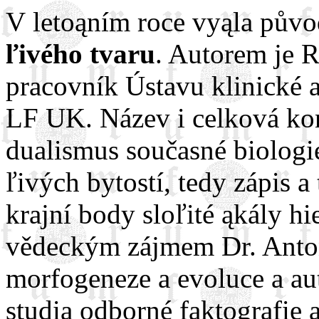
V letoąním roce vyąla půvo
ľivého tvaru
. Autorem je 
pracovník Ústavu klinické 
LF UK. Název i celková kon
dualismus současné biologie
ľivých bytostí, tedy zápis a
krajní body sloľité ąkály h
vědeckým zájmem Dr. Anton
morfogeneze a evoluce a aut
studia odborné faktografie 