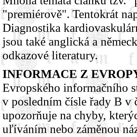
Mnohá témata článků tzv. "
"premiérově". Tentokrát na
Diagnostika kardiovaskulárn
jsou také anglická a němec
odkazové literatury.
INFORMACE Z EVROP
Evropského informačního st
v posledním čísle řady B v
upozorňuje na chyby, kter
uľíváním nebo záměnou ná