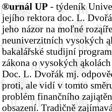
®urnál UP
- týdeník Unive
jejího rektora doc. L. Dvoř
jeho názor na moľné roząíře
neuniverzitních vysokých ą
bakalářské studijní progra
zákona o vysokých ąkolách 
Doc. L. Dvořák mj. odpovědě
proti, ale vidí v tomto smě
problém finančního zajiątě
obsazení. Tradičně zajímavá