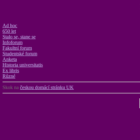
Ad hoc
650 let
Stalo se, stane se
Infoforum
Fakultní forum
Studentské forum
Anketa
Historia universitatis
Ex libris
Různé
Skok na
českou domácí stránku UK