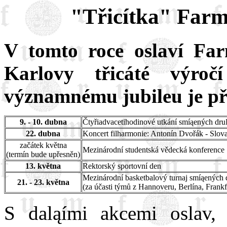
"Třicítka" Farm
V tomto roce oslaví Far
Karlovy třicáté výro
významnému jubileu je př
9. - 10. dubna
Čtyřiadvacetihodinové utkání smíąených druľ
22. dubna
Koncert filharmonie: Antonín Dvořák - Slova
začátek května
Mezinárodní studentská vědecká konference
(termín bude upřesněn)
13. května
Rektorský sportovní den
Mezinárodní basketbalový turnaj smíąených 
21. - 23. května
(za účasti týmů z Hannoveru, Berlína, Fran
S daląími akcemi oslav,