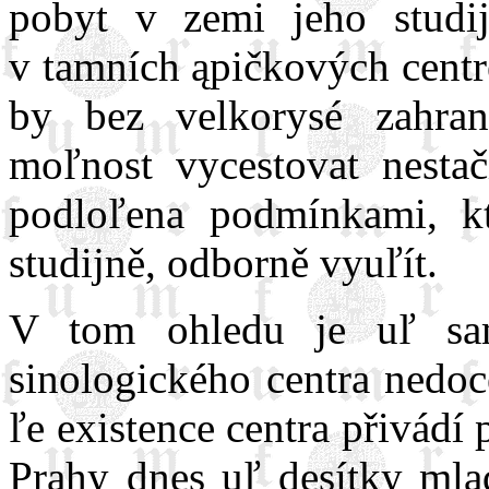
pobyt v zemi jeho studij
v tamních ąpičkových cent
by bez velkorysé zahran
moľnost vycestovat nestač
podloľena podmínkami, kt
studijně, odborně vyuľít.
V tom ohledu je uľ sam
sinologického centra nedoce
ľe existence centra přivádí 
Prahy dnes uľ desítky mla