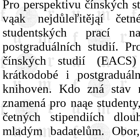
Pro perspektivu čínských s
vąak nejdůleľitějąí če
studentských prací n
postgraduálních studií. Pr
čínských studií (EACS
krátkodobé i postgraduál
knihoven. Kdo zná stav n
znamená pro naąe studenty,
četných stipendiích dlo
mladým badatelům. Obor,