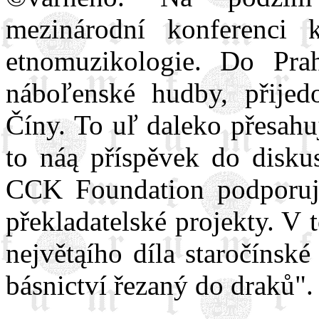
mezinárodní konferenci
etnomuzikologie. Do Prah
náboľenské hudby, přije
Číny. To uľ daleko přesahu
to náą příspěvek do diskus
CCK Foundation podporuje
překladatelské projekty. V
největąího díla staročínské
básnictví řezaný do draků".