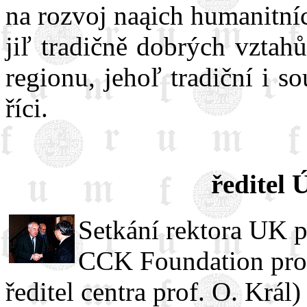
na rozvoj naąich humanitní
jiľ tradičně dobrých vzta
regionu, jehoľ tradiční i s
říci.
ředitel
Setkání rektora UK p
CCK Foundation prof
ředitel centra prof. O. Král)