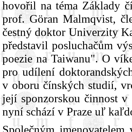
hovořil na téma Základy čí
prof. Göran Malmqvist, čl
čestný doktor Univerzity K
představil posluchačům v
poezie na Taiwanu". O vík
pro udílení doktorandských
v oboru čínských studií, v
její sponzorskou činnost v
nyní schází v Praze uľ kaľd
Společným jmenovatelem v