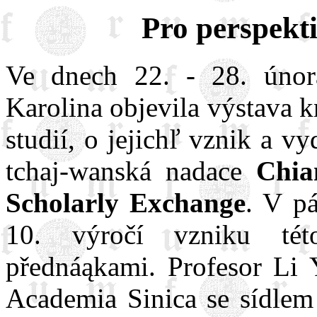
Pro perspekti
Ve dnech 22. - 28. únor
Karolina objevila výstava k
studií, o jejichľ vznik a v
tchaj-wanská nadace
Chia
Scholarly Exchange
. V p
10. výročí vzniku té
přednáąkami. Profesor Li Y
Academia Sinica se sídlem