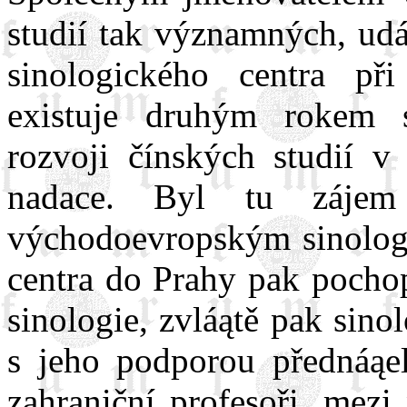
studií tak významných, udá
sinologického centra př
existuje druhým rokem 
rozvoji čínských studií 
nadace. Byl tu zájem
východoevropským sinolog
centra do Prahy pak pochop
sinologie, zvláątě pak sin
s jeho podporou přednáąel
zahraniční profesoři, mezi