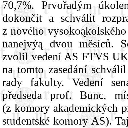
70,7%. Prvořadým úkolem
dokončit a schválit rozp
z nového vysokoąkolského 
nanejvýą dvou měsíců. S
zvolil vedení AS FTVS UK a
na tomto zasedání schválil
rady fakulty. Vedení sen
předseda prof. Bunc, mí
(z komory akademických pr
studentské komory AS). Ta