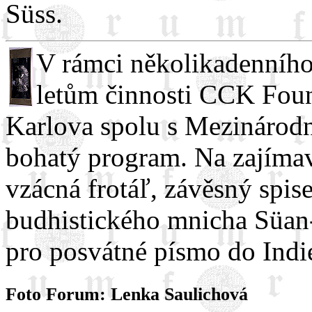
Süss.
V rámci několikadenního
letům činnosti CCK Foun
Karlova spolu s Mezinárod
bohatý program. Na zajímav
vzácná frotáľ, závěsný spis
budhistického mnicha Süan-
pro posvátné písmo do Indi
Foto Forum: Lenka Saulichová