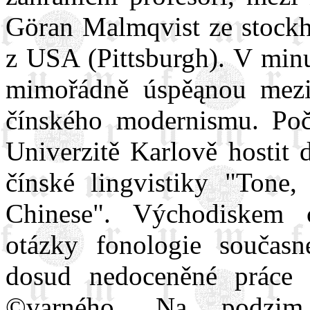
Göran Malmqvist ze stockh
z USA (Pittsburgh). V min
mimořádně úspěąnou mezin
čínského modernismu. Po
Univerzitě Karlově hostit 
čínské lingvistiky "Tone
Chinese". Východiskem 
otázky fonologie současn
dosud nedoceněné práce 
©varného. Na podzim 