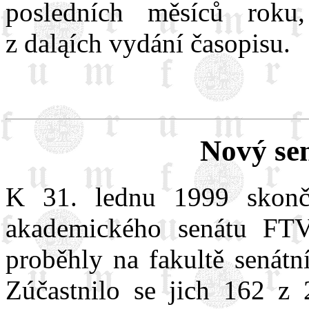
posledních měsíců rok
z daląích vydání časopisu.
Nový se
K 31. lednu 1999 skonči
akademického senátu FT
proběhly na fakultě senátn
Zúčastnilo se jich 162 z 