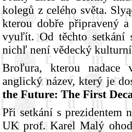
kolegů z celého světa. Slyąe
kterou dobře připravený a 
vyuľít. Od těchto setkání 
nichľ není vědecký kulturn
Broľura, kterou nadace 
anglický název, který je d
the Future: The First Dec
Při setkání s prezidentem 
UK prof. Karel Malý ohod