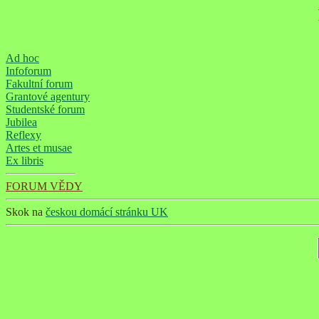
Ad hoc
Infoforum
Fakultní forum
Grantové agentury
Studentské forum
Jubilea
Reflexy
Artes et musae
Ex libris
FORUM VĚDY
Skok na
českou domácí stránku UK