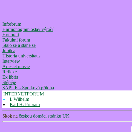
Infoforum
Harmonogram oslav výročí
Honorati
Fakultní forum
Stalo se a stane se
Jubilea
Historia universitatis
Interview
Artes et musae
Reflexe
Ex libris
Šlépěje
SAPUK - Spolková příloha
INTERNETFORUM
I. Wilhelm
Karl H. Pribram
Skok na
českou domácí stránku UK