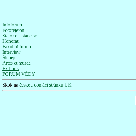
Infoforum
Fotofejeton
Stalo se a stane se
Honorati
Fakultní forum
Interview
Šlépěje
Artes et musae
Ex libris
FORUM VĚDY
Skok na
českou domácí stránku UK