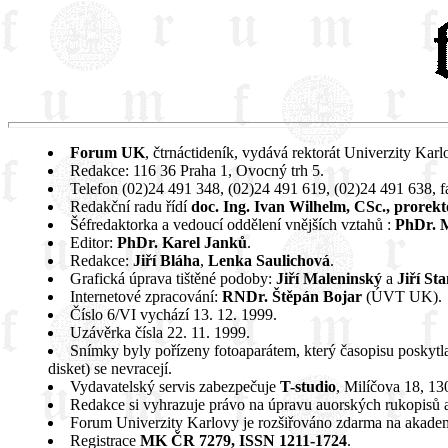
Forum UK
, čtrnáctideník, vydává rektorát Univerzity Karl
Redakce: 116 36 Praha 1, Ovocný trh 5.
Telefon (02)24 491 348, (02)24 491 619, (02)24 491 638, f
Redakční radu řídí
doc. Ing. Ivan Wilhelm, CSc., prorek
Šéfredaktorka a vedoucí oddělení vnějších vztahů :
PhDr. M
Editor:
PhDr. Karel Janků
.
Redakce:
Jiří Bláha
,
Lenka Saulichová
.
Grafická úprava tištěné podoby:
Jiří Maleninský
a
Jiří St
Internetové zpracování:
RNDr. Štěpán Bojar
(ÚVT UK).
Číslo 6/VI vychází 13. 12. 1999.
Uzávěrka čísla 22. 11. 1999.
Snímky byly pořízeny fotoaparátem, který časopisu poskytl
disket) se nevracejí.
Vydavatelský servis zabezpečuje
T-studio
, Milíčova 18, 13
Redakce si vyhrazuje právo na úpravu auorských rukopisů a 
Forum Univerzity Karlovy je rozšiřováno zdarma na akadem
Registrace
MK ČR 7279, ISSN
1211-1724
.