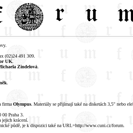
ovy.
ax (02)24 491 309.
tor UK
.
ichaela Zindelová
.
aněk
.
a firma
Olympus
. Materiály se přijímají také na disketách 3,5" nebo e
0 00 Praha 3.
jejich krácení.
ické půdě, je k dispozici také na URL=http://www.cuni.cz/forum.