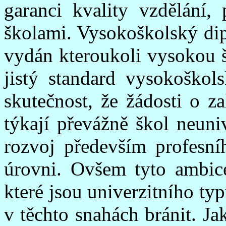
garanci kvality vzdělání
školami. Vysokoškolský dip
vydán kteroukoli vysokou š
jistý standard vysokoškol
skutečnost, že žádosti o z
týkají převážně škol neuni
rozvoj především profesní
úrovni. Ovšem tyto ambice
které jsou univerzitního t
v těchto snahách bránit. J