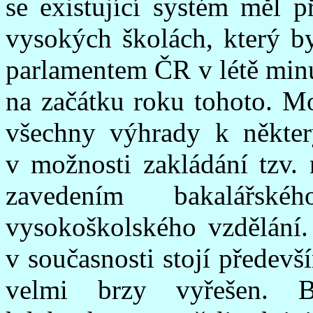
se existující systém měl p
vysokých školách, který by
parlamentem ČR v létě minu
na začátku roku tohoto. Mo
všechny výhrady k někter
v možnosti zakládání tzv. 
zavedením bakalářsk
vysokoškolského vzdělání.
v současnosti stojí předev
velmi brzy vyřešen. B