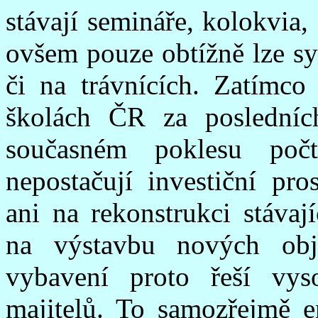
stávají semináře, kolokvia, 
ovšem pouze obtížně lze sy
či na trávnících. Zatímco
školách ČR za posledníc
současném poklesu po
nepostačují investiční pr
ani na rekonstrukci stávaj
na výstavbu nových obje
vybavení proto řeší vy
majitelů. To samozřejmě e