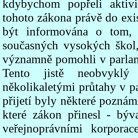
kdybychom popřeli aktivi
tohoto zákona právě do exi
být informována o tom, 
současných vysokých škol, 
významně pomohli v parlame
Tento jistě neobvykl
několikaletými průtahy v p
přijetí byly některé pozn
které zákon přinesl - býva
veřejnoprávními korporac