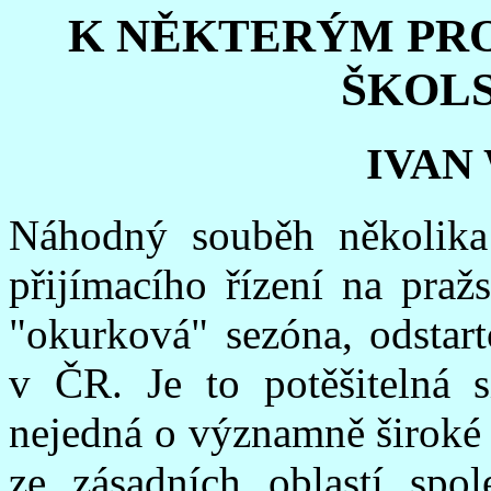
K NĚKTERÝM PR
ŠKOLS
IVAN
Náhodný souběh několika u
přijímacího řízení na praž
"okurková" sezóna, odstart
v ČR. Je to potěšitelná s
nejedná o významně široké 
ze zásadních oblastí spol