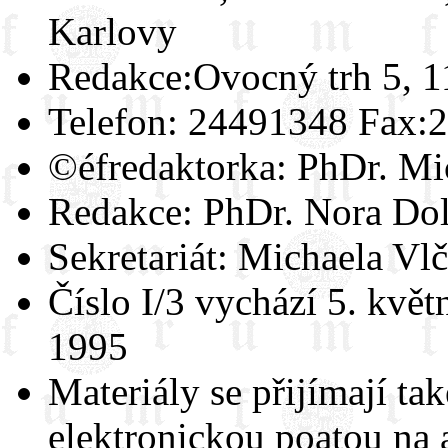
Karlovy
Redakce:Ovocný trh 5, 1
Telefon: 24491348 Fax:
©éfredaktorka: PhDr. Mi
Redakce: PhDr. Nora Do
Sekretariát: Michaela Vl
Číslo I/3 vychází 5. květ
1995
Materiály se přijímají ta
elektronickou poątou na