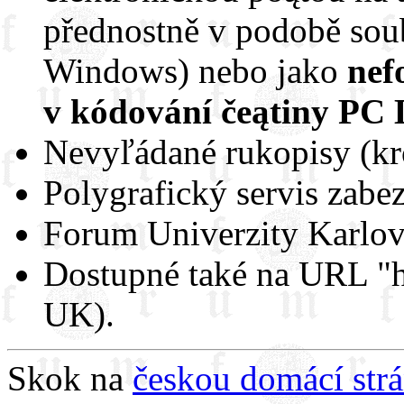
přednostně v podobě sou
Windows) nebo jako
nef
v kódování čeątiny PC 
Nevyľádané rukopisy (kro
Polygrafický servis zabe
Forum Univerzity Karlov
Dostupné také na URL "
UK).
Skok na
českou domácí st